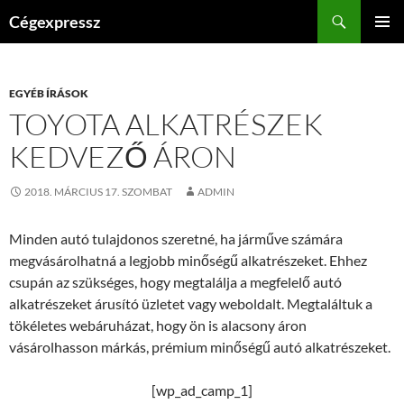
Kilépés
Keresés
Cégexpressz
a
ELSŐDL
tartalomba
MENÜ
EGYÉB ÍRÁSOK
TOYOTA ALKATRÉSZEK
KEDVEZŐ ÁRON
2018. MÁRCIUS 17. SZOMBAT
ADMIN
Minden autó tulajdonos szeretné, ha járműve számára
megvásárolhatná a legjobb minőségű alkatrészeket. Ehhez
csupán az szükséges, hogy megtalálja a megfelelő autó
alkatrészeket árusító üzletet vagy weboldalt. Megtaláltuk a
tökéletes webáruházat, hogy ön is alacsony áron
vásárolhasson márkás, prémium minőségű autó alkatrészeket.
[wp_ad_camp_1]