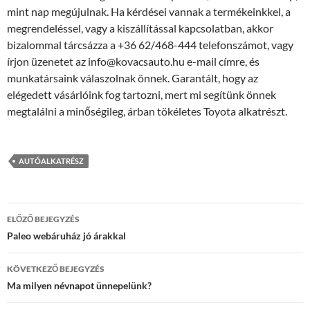
mint nap megújulnak. Ha kérdései vannak a termékeinkkel, a
megrendeléssel, vagy a kiszállítással kapcsolatban, akkor
bizalommal tárcsázza a +36 62/468-444 telefonszámot, vagy
írjon üzenetet az info@kovacsauto.hu e-mail címre, és
munkatársaink válaszolnak önnek. Garantált, hogy az
elégedett vásárlóink fog tartozni, mert mi segítünk önnek
megtalálni a minőségileg, árban tökéletes Toyota alkatrészt.
AUTÓALKATRÉSZ
Bejegyzés
ELŐZŐ BEJEGYZÉS
navigáció
Paleo webáruház jó árakkal
KÖVETKEZŐ BEJEGYZÉS
Ma milyen névnapot ünnepelünk?