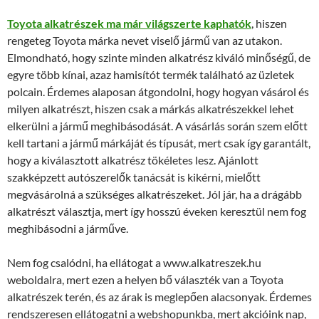
Toyota alkatrészek ma már világszerte kaphatók
, hiszen
rengeteg Toyota márka nevet viselő jármű van az utakon.
Elmondható, hogy szinte minden alkatrész kiváló minőségű, de
egyre több kínai, azaz hamisítót termék található az üzletek
polcain. Érdemes alaposan átgondolni, hogy hogyan vásárol és
milyen alkatrészt, hiszen csak a márkás alkatrészekkel lehet
elkerülni a jármű meghibásodását. A vásárlás során szem előtt
kell tartani a jármű márkáját és típusát, mert csak így garantált,
hogy a kiválasztott alkatrész tökéletes lesz. Ajánlott
szakképzett autószerelők tanácsát is kikérni, mielőtt
megvásárolná a szükséges alkatrészeket. Jól jár, ha a drágább
alkatrészt választja, mert így hosszú éveken keresztül nem fog
meghibásodni a járműve.
Nem fog csalódni, ha ellátogat a www.alkatreszek.hu
weboldalra, mert ezen a helyen bő választék van a Toyota
alkatrészek terén, és az árak is meglepően alacsonyak. Érdemes
rendszeresen ellátogatni a webshopunkba, mert akcióink nap,