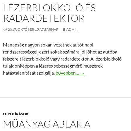
LÉZERBLOKKOLÓ ÉS
RADARDETEKTOR
2017. OKTÓBER 15. VASÁRNAP
ADMIN
Manapság nagyon sokan vezetnek autót napi
rendszerességgel, ezért sokak számára jól jöhet az autóba
felszerelt lézerblokkoló vagy radardetektor. A lézerblokkoló
tulajdonképpen a lézeres sebességmérő műszerek
Lézerblokkoló és radardetektor
hatástalanítását szolgálja.
bővebben…
→
EGYÉB ÍRÁSOK
MŰANYAG ABLAK A