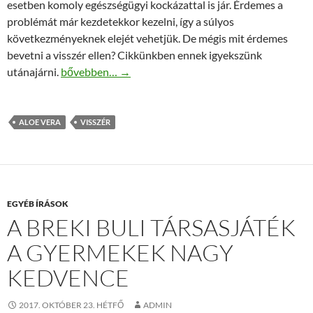
esetben komoly egészségügyi kockázattal is jár. Érdemes a
problémát már kezdetekkor kezelni, így a súlyos
következményeknek elejét vehetjük. De mégis mit érdemes
bevetni a visszér ellen? Cikkünkben ennek igyekszünk
Aloe vera használatával a visszér ellen
utánajárni.
bővebben…
→
ALOE VERA
VISSZÉR
EGYÉB ÍRÁSOK
A BREKI BULI TÁRSASJÁTÉK
A GYERMEKEK NAGY
KEDVENCE
2017. OKTÓBER 23. HÉTFŐ
ADMIN