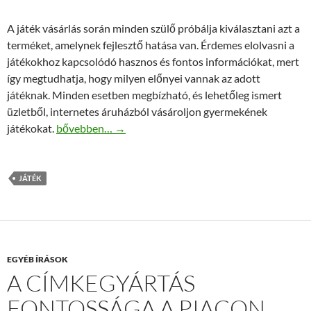
A játék vásárlás során minden szülő próbálja kiválasztani azt a
terméket, amelynek fejlesztő hatása van. Érdemes elolvasni a
játékokhoz kapcsolódó hasznos és fontos információkat, mert
így megtudhatja, hogy milyen előnyei vannak az adott
játéknak. Minden esetben megbízható, és lehetőleg ismert
üzletből, internetes áruházból vásároljon gyermekének
A Breki buli társasjáték a gyermekek nagy kedvence
játékokat.
bővebben…
→
JÁTÉK
EGYÉB ÍRÁSOK
A CÍMKEGYÁRTÁS
FONTOSSÁGA A PIACON