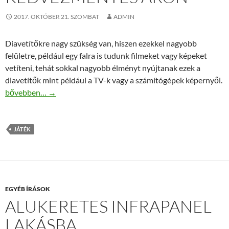
2017. OKTÓBER 21. SZOMBAT
ADMIN
Diavetítőkre nagy szükség van, hiszen ezekkel nagyobb
felületre, például egy falra is tudunk filmeket vagy képeket
vetíteni, tehát sokkal nagyobb élményt nyújtanak ezek a
diavetítők mint például a TV-k vagy a számítógépek képernyői.
Diavetítő és diafilm kedvezményes áron
bővebben…
→
JÁTÉK
EGYÉB ÍRÁSOK
ALUKERETES INFRAPANEL
LAKÁSBA