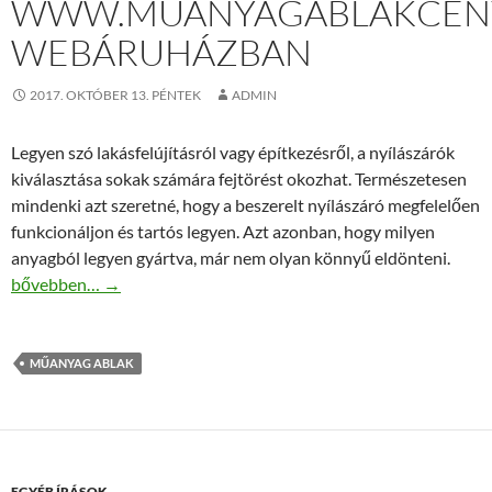
WWW.MUANYAGABLAKCEN
WEBÁRUHÁZBAN
2017. OKTÓBER 13. PÉNTEK
ADMIN
Legyen szó lakásfelújításról vagy építkezésről, a nyílászárók
kiválasztása sokak számára fejtörést okozhat. Természetesen
mindenki azt szeretné, hogy a beszerelt nyílászáró megfelelően
funkcionáljon és tartós legyen. Azt azonban, hogy milyen
anyagból legyen gyártva, már nem olyan könnyű eldönteni.
Műanyag ablak a www.muanyagablakcentrum.hu webáruházba
bővebben…
→
MŰANYAG ABLAK
EGYÉB ÍRÁSOK