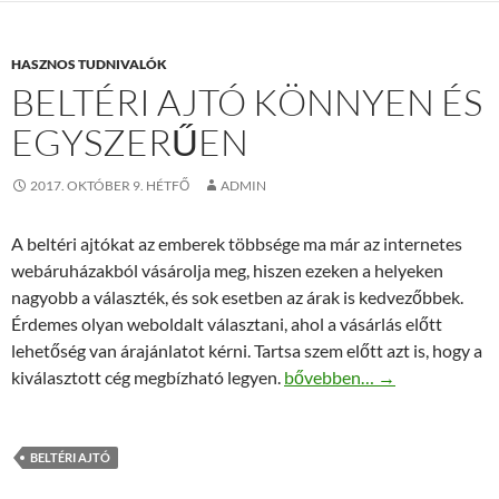
HASZNOS TUDNIVALÓK
BELTÉRI AJTÓ KÖNNYEN ÉS
EGYSZERŰEN
2017. OKTÓBER 9. HÉTFŐ
ADMIN
A beltéri ajtókat az emberek többsége ma már az internetes
webáruházakból vásárolja meg, hiszen ezeken a helyeken
nagyobb a választék, és sok esetben az árak is kedvezőbbek.
Érdemes olyan weboldalt választani, ahol a vásárlás előtt
lehetőség van árajánlatot kérni. Tartsa szem előtt azt is, hogy a
Beltéri ajtó könnyen és egy
kiválasztott cég megbízható legyen.
bővebben…
→
BELTÉRI AJTÓ