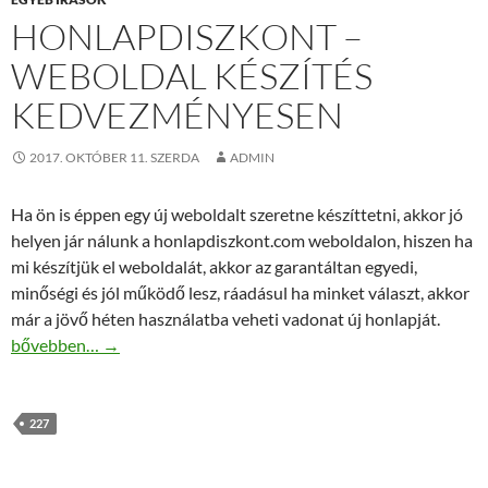
HONLAPDISZKONT –
WEBOLDAL KÉSZÍTÉS
KEDVEZMÉNYESEN
2017. OKTÓBER 11. SZERDA
ADMIN
Ha ön is éppen egy új weboldalt szeretne készíttetni, akkor jó
helyen jár nálunk a honlapdiszkont.com weboldalon, hiszen ha
mi készítjük el weboldalát, akkor az garantáltan egyedi,
minőségi és jól működő lesz, ráadásul ha minket választ, akkor
már a jövő héten használatba veheti vadonat új honlapját.
Honlapdiszkont – weboldal készítés kedvezményesen
bővebben…
→
227