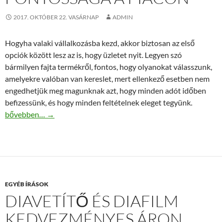
2017. OKTÓBER 22. VASÁRNAP
ADMIN
Hogyha valaki vállalkozásba kezd, akkor biztosan az első
opciók között lesz az is, hogy üzletet nyit. Legyen szó
bármilyen fajta termékről, fontos, hogy olyanokat válasszunk,
amelyekre valóban van kereslet, mert ellenkező esetben nem
engedhetjük meg magunknak azt, hogy minden adót időben
befizessünk, és hogy minden feltételnek eleget tegyünk.
A címkegyártás fontossága a piacon
bővebben…
→
EGYÉB ÍRÁSOK
DIAVETÍTŐ ÉS DIAFILM
KEDVEZMÉNYES ÁRON