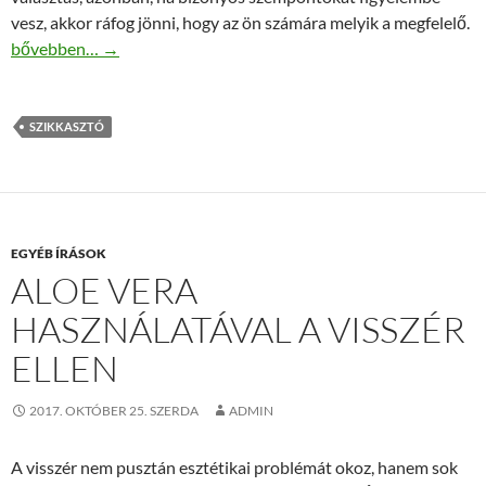
vesz, akkor ráfog jönni, hogy az ön számára melyik a megfelelő.
Mit kell tudni a szikkasztó építéséről?
bővebben…
→
SZIKKASZTÓ
EGYÉB ÍRÁSOK
ALOE VERA
HASZNÁLATÁVAL A VISSZÉR
ELLEN
2017. OKTÓBER 25. SZERDA
ADMIN
A visszér nem pusztán esztétikai problémát okoz, hanem sok