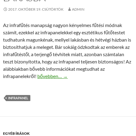
2017. OKTÓBER 19. CSÜTÖRTÖK
ADMIN
Az infrafűtés manapság nagyon kényelmes fűtési módnak
számít, ezekkel az infrapanelekkel egy esztétikus fűtőtestet
tudhatunk magunkénak, mellyel lakásban és hétvégi házban is
biztosíthatjuk a meleget. Bár sokáig ódzkodtak az emberek az
infrafűtéstől, a terjengő tévhitek miatt, azonban számtalan
teszt bizonyította, hogy az infrapanel teljesen biztonságos! Az
alábbiakban bővebb információkat megtudhat az
Alukeretes infrapanel lakásba
infrapanelekről!
bővebben…
→
INFRAPANEL
EGYÉB ÍRÁSOK