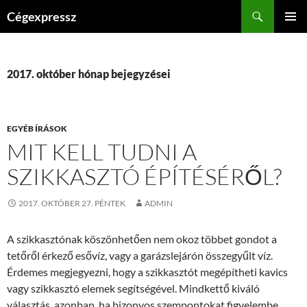
Kilépés
Keresés
Cégexpressz
a
ELSŐDL
tartalomba
MENÜ
2017. október hónap bejegyzései
EGYÉB ÍRÁSOK
MIT KELL TUDNI A
SZIKKASZTÓ ÉPÍTÉSÉRŐL?
2017. OKTÓBER 27. PÉNTEK
ADMIN
A szikkasztónak köszönhetően nem okoz többet gondot a
tetőről érkező esővíz, vagy a garázslejárón összegyűlt víz.
Érdemes megjegyezni, hogy a szikkasztót megépítheti kavics
vagy szikkasztó elemek segítségével. Mindkettő kiváló
választás, azonban, ha bizonyos szempontokat figyelembe