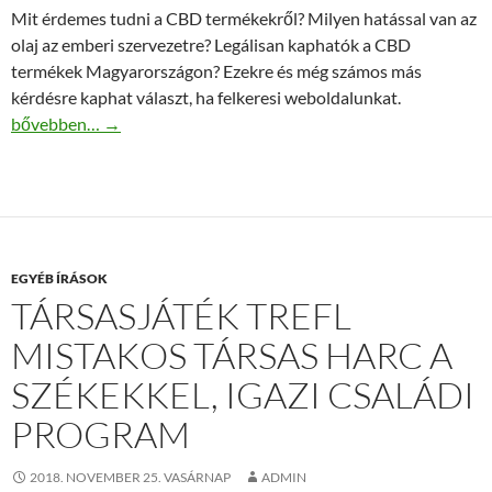
Mit érdemes tudni a CBD termékekről? Milyen hatással van az
olaj az emberi szervezetre? Legálisan kaphatók a CBD
termékek Magyarországon? Ezekre és még számos más
kérdésre kaphat választ, ha felkeresi weboldalunkat.
Cbdrendeles.com – minden a CBD olajokról!
bővebben…
→
EGYÉB ÍRÁSOK
TÁRSASJÁTÉK TREFL
MISTAKOS TÁRSAS HARC A
SZÉKEKKEL, IGAZI CSALÁDI
PROGRAM
2018. NOVEMBER 25. VASÁRNAP
ADMIN