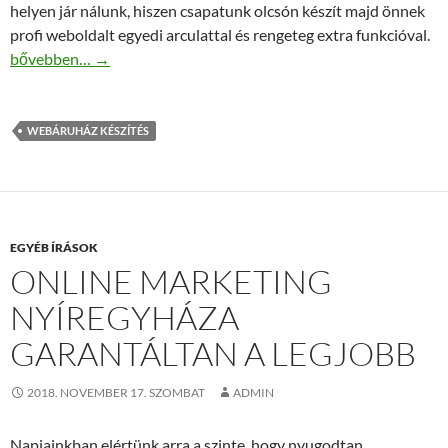
helyen jár nálunk, hiszen csapatunk olcsón készít majd önnek
profi weboldalt egyedi arculattal és rengeteg extra funkcióval.
Webáruház készítés a legjobb áron
bővebben…
→
WEBÁRUHÁZ KÉSZÍTÉS
EGYÉB ÍRÁSOK
ONLINE MARKETING
NYÍREGYHÁZA
GARANTÁLTAN A LEGJOBB
2018. NOVEMBER 17. SZOMBAT
ADMIN
Napjainkban elértünk arra a szinte, hogy nyugodtan