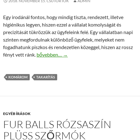
2018. NOVEMBER 15. CSÜTÖRTÖK
ADMIN
Egy irodánál fontos, hogy mindig tiszta, rendezett, illetve
higiénikus legyen, hiszen ezzel a vállalat komolyságát és
precizitását tükrözzük az ügyfeleink felé. Egy vállalatban napi
szinten megfordulnak különböző ügyfelek, melyeket nem
fogadhatunk piszkos és rendezetlen közeggel, hiszen az rossz
Takarítás Komárom a legjobb szakemberek által
fényt vett ránk.
bővebben…
→
KOMÁROM
TAKARÍTÁS
EGYÉB ÍRÁSOK
FUR BALLS RÓZSASZÍN
PLÜSS SZŐRMÓK