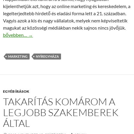
kijelenthetjük azt, hogy az online marketing és kereskedelem, a
legelterjedtebb hirdető és eladási forma lett a 21. században.
Vagyis azok a kis és nagy vállalatok, melyek nem képviseltetik
magukat az közösségi médiákban nekik sajnos nincs jövőjük.
Online marketing Nyíregyháza garantáltan a legjobb
bővebben…
→
MARKETING
NYÍREGYHÁZA
EGYÉB ÍRÁSOK
TAKARÍTÁS KOMÁROM A
LEGJOBB SZAKEMBEREK
ÁLTAL