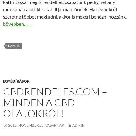
kattintással meg is rendelhet, csapatunk pedig néhány
munkanap alatt ki is szállítja majd önnek. Ha cégünkről
szeretne többet megtudni, akkor is megéri benézni hozzánk.
Lámpa webáruház kedvezményes árakkal
bővebben…
→
LÁMPA
EGYÉB ÍRÁSOK
CBDRENDELES.COM –
MINDEN A CBD
OLAJOKRÓL!
2018. NOVEMBER 25. VASÁRNAP
ADMIN