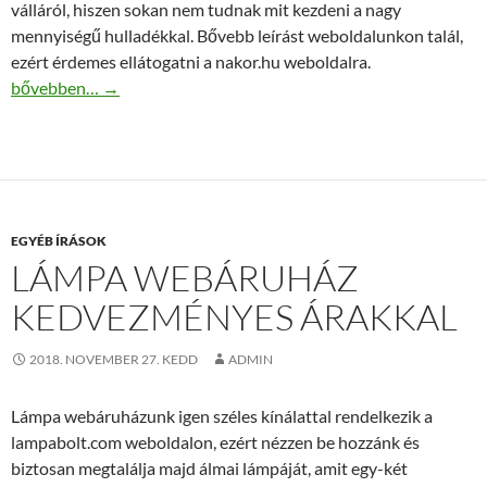
válláról, hiszen sokan nem tudnak mit kezdeni a nagy
mennyiségű hulladékkal. Bővebb leírást weboldalunkon talál,
ezért érdemes ellátogatni a nakor.hu weboldalra.
Konténeres hulladékszállítás pénztárcakímélő áron!
bővebben…
→
EGYÉB ÍRÁSOK
LÁMPA WEBÁRUHÁZ
KEDVEZMÉNYES ÁRAKKAL
2018. NOVEMBER 27. KEDD
ADMIN
Lámpa webáruházunk igen széles kínálattal rendelkezik a
lampabolt.com weboldalon, ezért nézzen be hozzánk és
biztosan megtalálja majd álmai lámpáját, amit egy-két