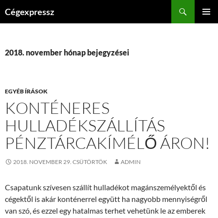
Kilépés
Keresés
Cégexpressz
a
ELSŐDL
tartalomba
MENÜ
2018. november hónap bejegyzései
EGYÉB ÍRÁSOK
KONTÉNERES
HULLADÉKSZÁLLÍTÁS
PÉNZTÁRCAKÍMÉLŐ ÁRON!
2018. NOVEMBER 29. CSÜTÖRTÖK
ADMIN
Csapatunk szívesen szállít hulladékot magánszemélyektől és
cégektől is akár konténerrel együtt ha nagyobb mennyiségről
van szó, és ezzel egy hatalmas terhet vehetünk le az emberek