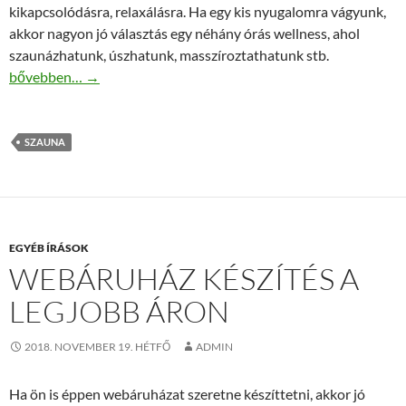
kikapcsolódásra, relaxálásra. Ha egy kis nyugalomra vágyunk,
akkor nagyon jó választás egy néhány órás wellness, ahol
szaunázhatunk, úszhatunk, masszíroztathatunk stb.
A legjobb szauna a Simon Wellnesstől
bővebben…
→
SZAUNA
EGYÉB ÍRÁSOK
WEBÁRUHÁZ KÉSZÍTÉS A
LEGJOBB ÁRON
2018. NOVEMBER 19. HÉTFŐ
ADMIN
Ha ön is éppen webáruházat szeretne készíttetni, akkor jó