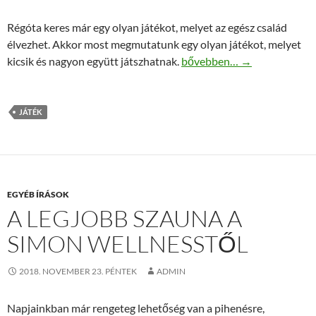
Régóta keres már egy olyan játékot, melyet az egész család
élvezhet. Akkor most megmutatunk egy olyan játékot, melyet
Társasjáték Trefl Mistakos t
kicsik és nagyon együtt játszhatnak.
bővebben…
→
JÁTÉK
EGYÉB ÍRÁSOK
A LEGJOBB SZAUNA A
SIMON WELLNESSTŐL
2018. NOVEMBER 23. PÉNTEK
ADMIN
Napjainkban már rengeteg lehetőség van a pihenésre,