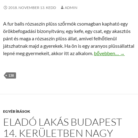
2018. NOVEMBER 13. KEDD
ADMIN
A fur balls rózsaszín plüss szőrmók csomagban kapható egy
örökbefogadási bizonyítvány, egy kefe, egy csat, egy akasztós
pánt és maga a rózsaszín plüss állat, amivel felhőtlenül
játszhatnak majd a gyerekek. Ha ön is egy aranyos plüssállattal
Fur balls rózsaszín 
lepné meg gyermekeit, akkor itt az alkalom.
bővebben…
→
138
EGYÉB ÍRÁSOK
ELADÓ LAKÁS BUDAPEST
14. KERÜLETBEN NAGY