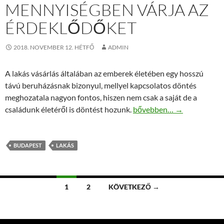
MENNYISÉGBEN VÁRJA AZ
ÉRDEKLŐDŐKET
2018. NOVEMBER 12. HÉTFŐ
ADMIN
A lakás vásárlás általában az emberek életében egy hosszú
távú beruházásnak bizonyul, mellyel kapcsolatos döntés
meghozatala nagyon fontos, hiszen nem csak a saját de a
Eladó lakás Budapest 14. 
családunk életéről is döntést hozunk.
bővebben…
→
BUDAPEST
LAKÁS
Bejegyzések
1
2
KÖVETKEZŐ →
navigációja