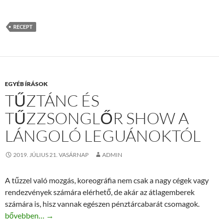
RECEPT
EGYÉB ÍRÁSOK
TŰZTÁNC ÉS
TŰZZSONGLŐR SHOW A
LÁNGOLÓ LEGUÁNOKTÓL
2019. JÚLIUS 21. VASÁRNAP
ADMIN
A tűzzel való mozgás, koreográfia nem csak a nagy cégek vagy
rendezvények számára elérhető, de akár az átlagemberek
számára is, hisz vannak egészen pénztárcabarát csomagok.
Tűztánc és tűzzsonglőr show a Lángoló Leguánoktól
bővebben…
→