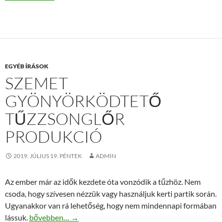
EGYÉB ÍRÁSOK
SZEMET
GYÖNYÖRKÖDTETŐ
TŰZZSONGLŐR
PRODUKCIÓ
2019. JÚLIUS 19. PÉNTEK
ADMIN
Az ember már az idők kezdete óta vonzódik a tűzhöz. Nem
csoda, hogy szívesen nézzük vagy használjuk kerti partik során.
Ugyanakkor van rá lehetőség, hogy nem mindennapi formában
Szemet gyönyörködtető tűzzsonglőr produkció
lássuk.
bővebben…
→