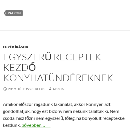
PATRON
EGYÉB ÍRÁSOK
EGYSZERŰ RECEPTEK
KEZDŐ
KONYHATÜNDÉREKNEK
2019. JÚLIUS 23. KEDD
ADMIN
Amikor először ragadunk fakanalat, akkor könnyen azt
gondolhatjuk, hogy ezt bizony nem nekünk találták ki. Nem
csoda, hisz főzni nem egyszerű, főleg, ha bonyolult receptekkel
Egyszerű receptek kezdő konyhatündéreknek
kezdünk.
bővebben…
→