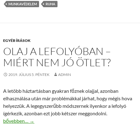
MUNKAVÉDELEM
RUHA
EGYÉB ÍRÁSOK
OLAJ A LEFOLYÓBAN –
MIÉRT NEM JÓ ÖTLET?
2019. JÚLIUS 5. PÉNTEK
ADMIN
A letöbb háztartásban gyakran főznek olajjal, azonban
elhasználása után már problémákkal járhat, hogy mégis hova
helyezzük. A legegyszerűbb módszernek ilyenkor a lefolyó
ígérkezik, azonban ezt jobb kétszer meggondolni.
Olaj a lefolyóban – Miért nem jó ötlet?
bővebben…
→