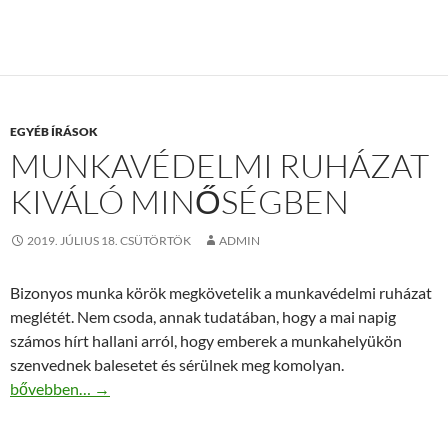
EGYÉB ÍRÁSOK
MUNKAVÉDELMI RUHÁZAT
KIVÁLÓ MINŐSÉGBEN
2019. JÚLIUS 18. CSÜTÖRTÖK
ADMIN
Bizonyos munka körök megkövetelik a munkavédelmi ruházat
meglétét. Nem csoda, annak tudatában, hogy a mai napig
számos hírt hallani arról, hogy emberek a munkahelyükön
szenvednek balesetet és sérülnek meg komolyan.
Munkavédelmi ruházat kiváló minőségben
bővebben…
→