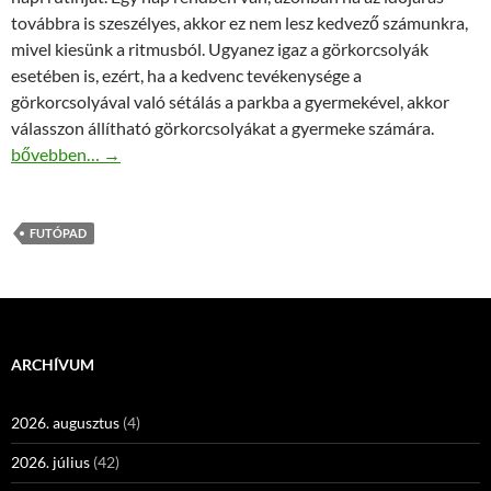
továbbra is szeszélyes, akkor ez nem lesz kedvező számunkra,
mivel kiesünk a ritmusból. Ugyanez igaz a görkorcsolyák
esetében is, ezért, ha a kedvenc tevékenysége a
görkorcsolyával való sétálás a parkba a gyermekével, akkor
válasszon állítható görkorcsolyákat a gyermeke számára.
Otthoni futópad – hogy ne mondjon le a napi rutinjáról
bővebben…
→
FUTÓPAD
ARCHÍVUM
2026. augusztus
(4)
2026. július
(42)