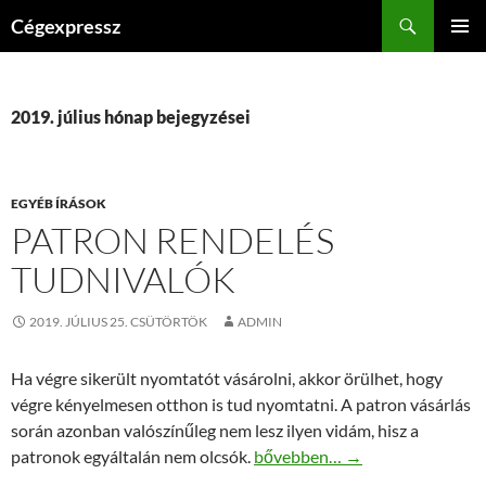
Kilépés
Keresés
Cégexpressz
a
ELSŐDL
tartalomba
MENÜ
2019. július hónap bejegyzései
EGYÉB ÍRÁSOK
PATRON RENDELÉS
TUDNIVALÓK
2019. JÚLIUS 25. CSÜTÖRTÖK
ADMIN
Ha végre sikerült nyomtatót vásárolni, akkor örülhet, hogy
végre kényelmesen otthon is tud nyomtatni. A patron vásárlás
során azonban valószínűleg nem lesz ilyen vidám, hisz a
Patron rendelés tudnivalók
patronok egyáltalán nem olcsók.
bővebben…
→