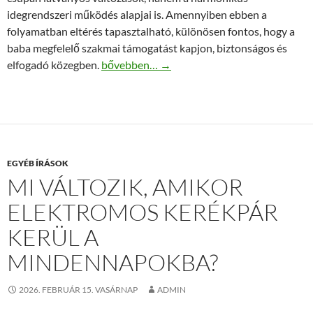
idegrendszeri működés alapjai is. Amennyiben ebben a
folyamatban eltérés tapasztalható, különösen fontos, hogy a
baba megfelelő szakmai támogatást kapjon, biztonságos és
Szakértő Dévény torna szeretetteljes körny
elfogadó közegben.
bővebben…
→
EGYÉB ÍRÁSOK
MI VÁLTOZIK, AMIKOR
ELEKTROMOS KERÉKPÁR
KERÜL A
MINDENNAPOKBA?
2026. FEBRUÁR 15. VASÁRNAP
ADMIN