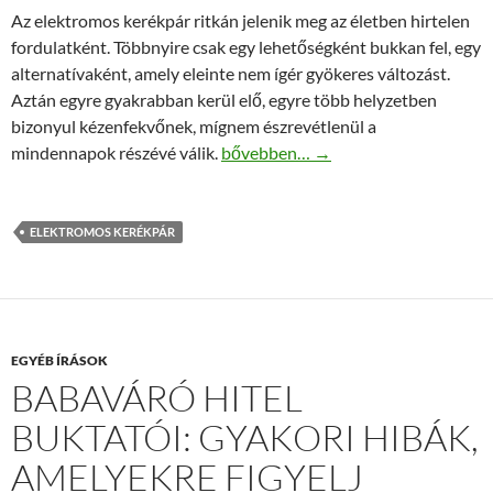
Az elektromos kerékpár ritkán jelenik meg az életben hirtelen
fordulatként. Többnyire csak egy lehetőségként bukkan fel, egy
alternatívaként, amely eleinte nem ígér gyökeres változást.
Aztán egyre gyakrabban kerül elő, egyre több helyzetben
bizonyul kézenfekvőnek, mígnem észrevétlenül a
Mi változik, amikor elektromos ker
mindennapok részévé válik.
bővebben…
→
ELEKTROMOS KERÉKPÁR
EGYÉB ÍRÁSOK
BABAVÁRÓ HITEL
BUKTATÓI: GYAKORI HIBÁK,
AMELYEKRE FIGYELJ