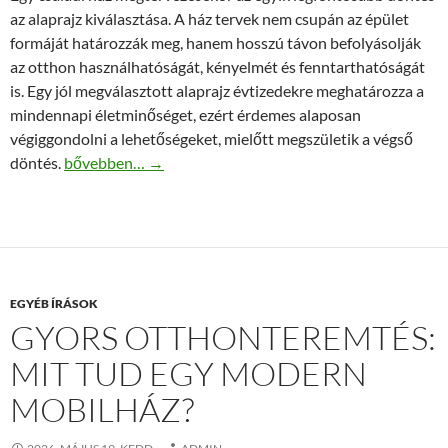
az alaprajz kiválasztása. A ház tervek nem csupán az épület
formáját határozzák meg, hanem hosszú távon befolyásolják
az otthon használhatóságát, kényelmét és fenntarthatóságát
is. Egy jól megválasztott alaprajz évtizedekre meghatározza a
mindennapi életminőséget, ezért érdemes alaposan
végiggondolni a lehetőségeket, mielőtt megszületik a végső
Ház tervek: hogyan válasszuk ki a megfelelő alaprajzot?
döntés.
bővebben…
→
EGYÉB ÍRÁSOK
GYORS OTTHONTEREMTÉS:
MIT TUD EGY MODERN
MOBILHÁZ?