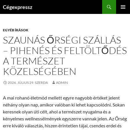
Kilépés
Keresés
Cégexpressz
a
ELSŐDL
tartalomba
MENÜ
EGYÉB ÍRÁSOK
SZAUNÁS ŐRSÉGI SZÁLLÁS
– PIHENÉS ÉS FELTÖLTŐDÉS
A TERMÉSZET
KÖZELSÉGÉBEN
2026. JÚLIUS 29. SZERDA
ADMIN
A mai rohanó életmód mellett egyre nagyobb értéket jelent
néhány olyan nap, amikor valóban ki lehet kapcsolódni. Sokan
keresnek olyan úti célt, ahol a természet nyugalma és a
kényelmes wellnessélmények egyszerre vannak jelen. Az Őrség
erre kiváló választás, hiszen érintetlen tájai, csendes erdei és