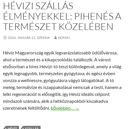
HÉVIZI SZÁLLÁS
ÉLMÉNYEKKEL: PIHENÉS A
TERMÉSZET KÖZELÉBEN
2026. JANUÁR 21. SZERDA
ADMIN
Hévíz Magyarország egyik legvarázslatosabb üdülővárosa,
ahol a természet és a kikapcsolódás találkozik. A várost
elsősorban a híres Hévízi-tó teszi különlegessé, amely a világ
egyik legnagyobb, természetes gyógytava, és egész évben
vonzza a wellnessre, gyógyulásra vágyó látogatókat. A tó
meleg, termálvize és iszappakolásai nemcsak a testi, hanem a
lelki regenerációt is elősegítik, így Hévíz ideális célpont
mindazok számára, akik a hétköznapokból kiszakadva
Hévizi szállás élményekkel: pihenés a t
szeretnének feltöltődni.
bővebben…
→
HÉVÍZ
SZÁLLÁS