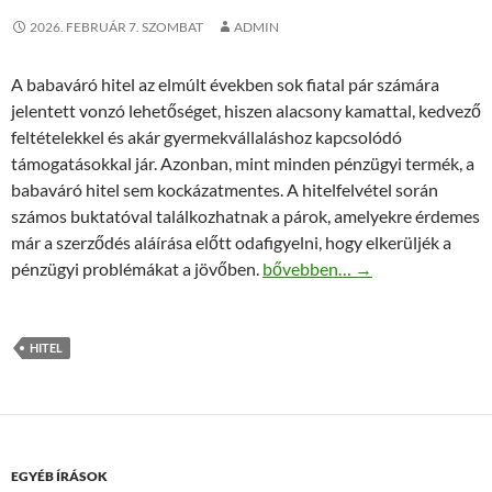
2026. FEBRUÁR 7. SZOMBAT
ADMIN
A babaváró hitel az elmúlt években sok fiatal pár számára
jelentett vonzó lehetőséget, hiszen alacsony kamattal, kedvező
feltételekkel és akár gyermekvállaláshoz kapcsolódó
támogatásokkal jár. Azonban, mint minden pénzügyi termék, a
babaváró hitel sem kockázatmentes. A hitelfelvétel során
számos buktatóval találkozhatnak a párok, amelyekre érdemes
már a szerződés aláírása előtt odafigyelni, hogy elkerüljék a
Babaváró hitel buktatói: gyakor
pénzügyi problémákat a jövőben.
bővebben…
→
HITEL
EGYÉB ÍRÁSOK