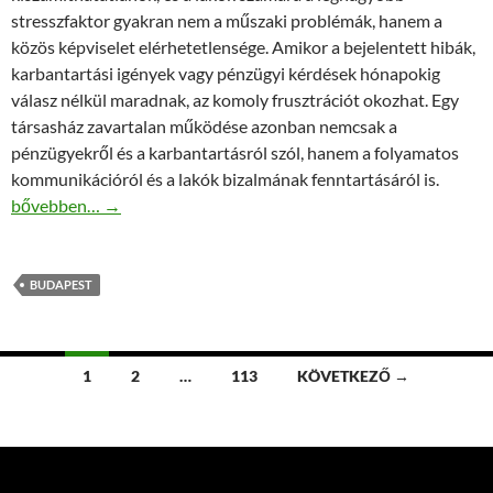
stresszfaktor gyakran nem a műszaki problémák, hanem a
közös képviselet elérhetetlensége. Amikor a bejelentett hibák,
karbantartási igények vagy pénzügyi kérdések hónapokig
válasz nélkül maradnak, az komoly frusztrációt okozhat. Egy
társasház zavartalan működése azonban nemcsak a
pénzügyekről és a karbantartásról szól, hanem a folyamatos
kommunikációról és a lakók bizalmának fenntartásáról is.
Közös képviselő Budapesten, aki nem eltűnik, hanem felelősséget
bővebben…
→
BUDAPEST
Bejegyzések
1
2
…
113
KÖVETKEZŐ →
navigációja