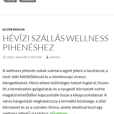
EGYÉB ÍRÁSOK
HÉVÍZI SZÁLLÁS WELLNESS
PIHENÉSHEZ
2026. JANUÁR 9. PÉNTEK
ADMIN
A wellness pihenés sokak számára egyet jelent a lassítással, a
testi-lelki feltöltődéssel és a mindennapi stressz
elengedésével. Hévíz ebben különleges helyet foglal el, hiszen
itt a természetes gyógyhatás és a nyugodt környezet szinte
magától értetődően kapcsolódik össze a kikapcsolódással. A
város hangulatát meghatározza a termáltó közelsége, a zöld
környezet és az a csendes ritmus, amely ideálissá teszi egy
Hévízi szállás wellness pihenéshez
wellness jellegű utazáshoz.
bővebben…
→