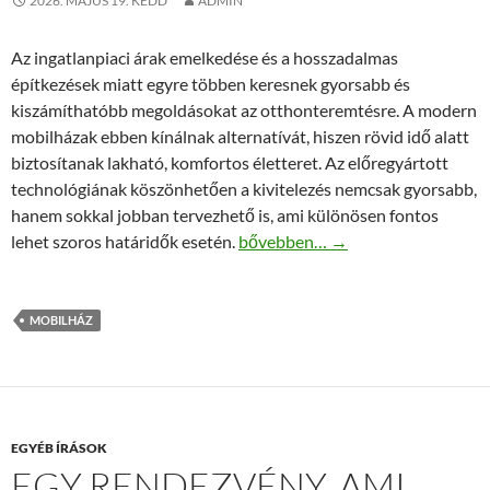
2026. MÁJUS 19. KEDD
ADMIN
Az ingatlanpiaci árak emelkedése és a hosszadalmas
építkezések miatt egyre többen keresnek gyorsabb és
kiszámíthatóbb megoldásokat az otthonteremtésre. A modern
mobilházak ebben kínálnak alternatívát, hiszen rövid idő alatt
biztosítanak lakható, komfortos életteret. Az előregyártott
technológiának köszönhetően a kivitelezés nemcsak gyorsabb,
hanem sokkal jobban tervezhető is, ami különösen fontos
Gyors otthonteremtés: mit tud e
lehet szoros határidők esetén.
bővebben…
→
MOBILHÁZ
EGYÉB ÍRÁSOK
EGY RENDEZVÉNY, AMI