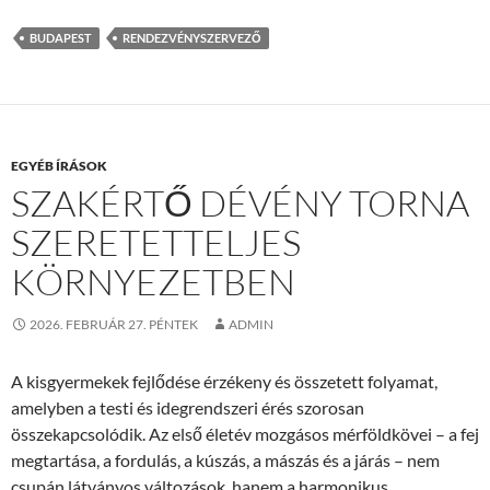
BUDAPEST
RENDEZVÉNYSZERVEZŐ
EGYÉB ÍRÁSOK
SZAKÉRTŐ DÉVÉNY TORNA
SZERETETTELJES
KÖRNYEZETBEN
2026. FEBRUÁR 27. PÉNTEK
ADMIN
A kisgyermekek fejlődése érzékeny és összetett folyamat,
amelyben a testi és idegrendszeri érés szorosan
összekapcsolódik. Az első életév mozgásos mérföldkövei – a fej
megtartása, a fordulás, a kúszás, a mászás és a járás – nem
csupán látványos változások, hanem a harmonikus