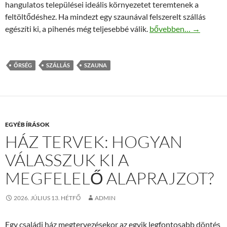
hangulatos települései ideális környezetet teremtenek a
feltöltődéshez. Ha mindezt egy szaunával felszerelt szállás
Szaunás őrségi szállás
egészíti ki, a pihenés még teljesebbé válik.
bővebben…
→
ŐRSÉG
SZÁLLÁS
SZAUNA
EGYÉB ÍRÁSOK
HÁZ TERVEK: HOGYAN
VÁLASSZUK KI A
MEGFELELŐ ALAPRAJZOT?
2026. JÚLIUS 13. HÉTFŐ
ADMIN
Egy családi ház megtervezésekor az egyik legfontosabb döntés