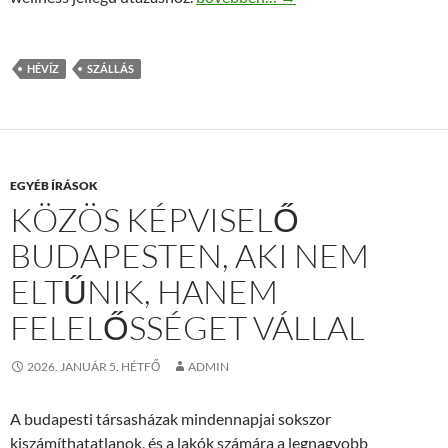
HÉVÍZ
SZÁLLÁS
EGYÉB ÍRÁSOK
KÖZÖS KÉPVISELŐ
BUDAPESTEN, AKI NEM
ELTŰNIK, HANEM
FELELŐSSÉGET VÁLLAL
2026. JANUÁR 5. HÉTFŐ
ADMIN
A budapesti társasházak mindennapjai sokszor
kiszámíthatatlanok, és a lakók számára a legnagyobb