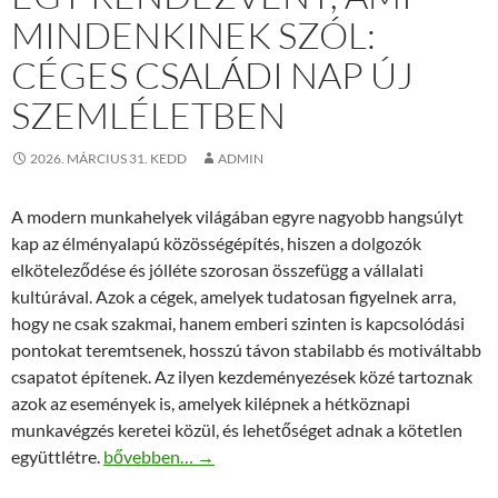
MINDENKINEK SZÓL:
CÉGES CSALÁDI NAP ÚJ
SZEMLÉLETBEN
2026. MÁRCIUS 31. KEDD
ADMIN
A modern munkahelyek világában egyre nagyobb hangsúlyt
kap az élményalapú közösségépítés, hiszen a dolgozók
elköteleződése és jólléte szorosan összefügg a vállalati
kultúrával. Azok a cégek, amelyek tudatosan figyelnek arra,
hogy ne csak szakmai, hanem emberi szinten is kapcsolódási
pontokat teremtsenek, hosszú távon stabilabb és motiváltabb
csapatot építenek. Az ilyen kezdeményezések közé tartoznak
azok az események is, amelyek kilépnek a hétköznapi
munkavégzés keretei közül, és lehetőséget adnak a kötetlen
Egy rendezvény, ami mindenkinek szól: céges családi
együttlétre.
bővebben…
→