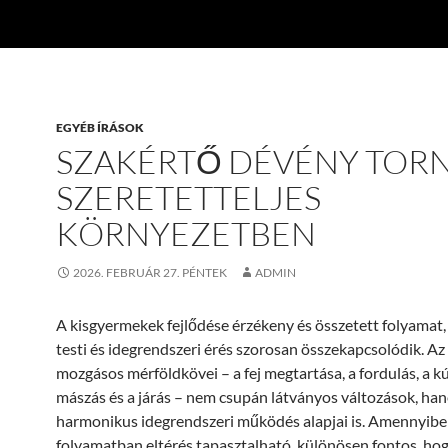
EGYÉB ÍRÁSOK
SZAKÉRTŐ DÉVÉNY TOR
SZERETETTELJES
KÖRNYEZETBEN
2026. FEBRUÁR 27. PÉNTEK
ADMIN
A kisgyermekek fejlődése érzékeny és összetett folyamat
testi és idegrendszeri érés szorosan összekapcsolódik. Az 
mozgásos mérföldkövei – a fej megtartása, a fordulás, a kú
mászás és a járás – nem csupán látványos változások, ha
harmonikus idegrendszeri működés alapjai is. Amennyibe
folyamatban eltérés tapasztalható, különösen fontos, ho