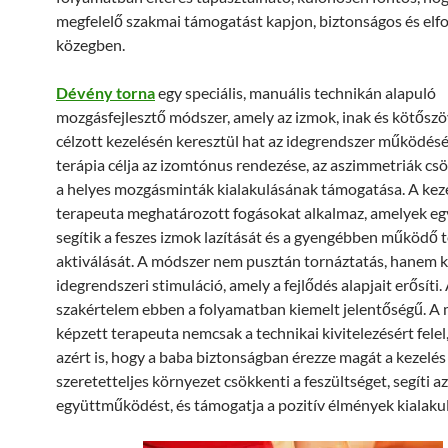
megfelelő szakmai támogatást kapjon, biztonságos és elf
közegben.
Dévény torna
egy speciális, manuális technikán alapuló
mozgásfejlesztő módszer, amely az izmok, inak és kötősz
célzott kezelésén keresztül hat az idegrendszer működésé
terápia célja az izomtónus rendezése, az aszimmetriák cs
a helyes mozgásminták kialakulásának támogatása. A keze
terapeuta meghatározott fogásokat alkalmaz, amelyek eg
segítik a feszes izmok lazítását és a gyengébben működő 
aktiválását. A módszer nem pusztán tornáztatás, hanem
idegrendszeri stimuláció, amely a fejlődés alapjait erősíti.
szakértelem ebben a folyamatban kiemelt jelentőségű. A
képzett terapeuta nemcsak a technikai kivitelezésért fele
azért is, hogy a baba biztonságban érezze magát a kezelés 
szeretetteljes környezet csökkenti a feszültséget, segíti az
együttműködést, és támogatja a pozitív élmények kialakul