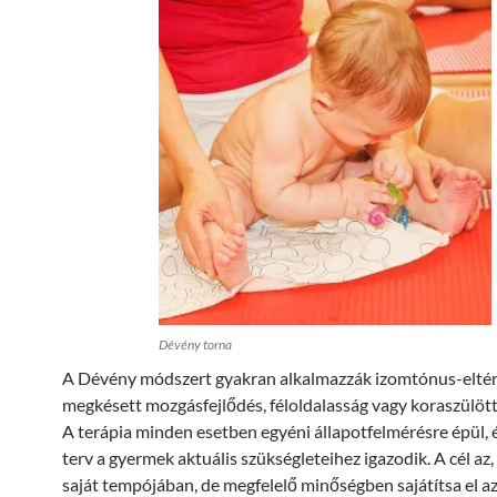
Dévény torna
A Dévény módszert gyakran alkalmazzák izomtónus-eltér
megkésett mozgásfejlődés, féloldalasság vagy koraszülött
A terápia minden esetben egyéni állapotfelmérésre épül, é
terv a gyermek aktuális szükségleteihez igazodik. A cél az
saját tempójában, de megfelelő minőségben sajátítsa el a