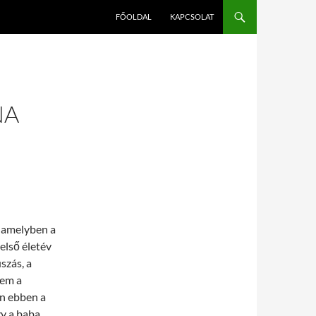
FŐOLDAL
KAPCSOLAT
NA
, amelyben a
első életév
szás, a
nem a
n ebben a
gy a baba