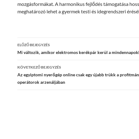
mozgásformákat. A harmonikus fejlődés támogatása hoss
meghatározó lehet a gyermek testi és idegrendszeri érésé
Bejegyzés
ELŐZŐ BEJEGYZÉS
navigáció
Mi változik, amikor elektromos kerékpár kerül a mindennapok
KÖVETKEZŐ BEJEGYZÉS
Az egyiptomi nyerőgép online csak egy újabb trükk a profitmán
operátorok arzenáljában