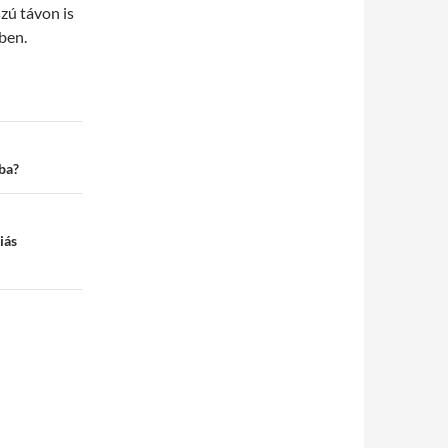
zú távon is
ben.
ba?
iás