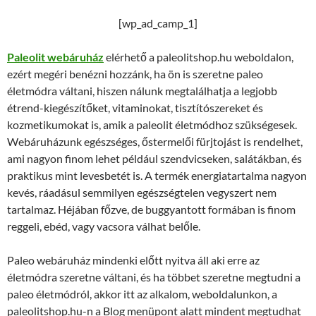
[wp_ad_camp_1]
Paleolit webáruház
elérhető a paleolitshop.hu weboldalon,
ezért megéri benézni hozzánk, ha ön is szeretne paleo
életmódra váltani, hiszen nálunk megtalálhatja a legjobb
étrend-kiegészítőket, vitaminokat, tisztítószereket és
kozmetikumokat is, amik a paleolit életmódhoz szükségesek.
Webáruházunk egészséges, őstermelői fürjtojást is rendelhet,
ami nagyon finom lehet például szendvicseken, salátákban, és
praktikus mint levesbetét is. A termék energiatartalma nagyon
kevés, ráadásul semmilyen egészségtelen vegyszert nem
tartalmaz. Héjában főzve, de buggyantott formában is finom
reggeli, ebéd, vagy vacsora válhat belőle.
Paleo webáruház mindenki előtt nyitva áll aki erre az
életmódra szeretne váltani, és ha többet szeretne megtudni a
paleo életmódról, akkor itt az alkalom, weboldalunkon, a
paleolitshop.hu-n a Blog menüpont alatt mindent megtudhat