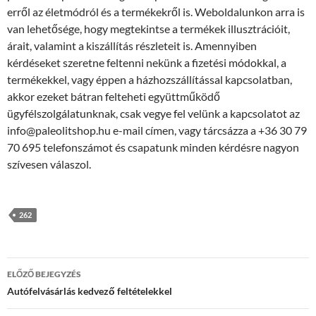
erről az életmódról és a termékekről is. Weboldalunkon arra is
van lehetősége, hogy megtekintse a termékek illusztrációit,
árait, valamint a kiszállítás részleteit is. Amennyiben
kérdéseket szeretne feltenni nekünk a fizetési módokkal, a
termékekkel, vagy éppen a házhozszállítással kapcsolatban,
akkor ezeket bátran felteheti együttműködő
ügyfélszolgálatunknak, csak vegye fel velünk a kapcsolatot az
info@paleolitshop.hu e-mail címen, vagy tárcsázza a +36 30 79
70 695 telefonszámot és csapatunk minden kérdésre nagyon
szívesen válaszol.
262
Bejegyzés
ELŐZŐ BEJEGYZÉS
navigáció
Autófelvásárlás kedvező feltételekkel