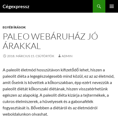
Kilépés
Keresés
Cégexpressz
a
ELSŐDL
tartalomba
MENÜ
EGYÉB ÍRÁSOK
PALEO WEBÁRUHÁZ JÓ
ÁRAKKAL
2018. MÁRCIUS 15. CSÜTÖRTÖK
ADMIN
A paleolit életmód hosszútávon kifizetődő lehet, hiszen a
paleolit diéta a legegészségesebb mind közül, ez az az életmód,
amit őseink is követtek a kőkorszakban, épp ezért nevezzük a
paleolit diétát kőkorszaki diétának, hiszen visszatérhetünk
egészen az alapokig. A paleolit diéta kizárja a tejtermékek, a
cukros élelmiszerek, a hüvelyesek és a gabonafélék
fogyasztását is. Bővebben a diétáról és az életmódról
weboldalunkon olvashat.