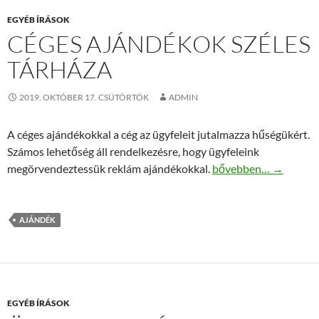
EGYÉB ÍRÁSOK
CÉGES AJÁNDÉKOK SZÉLES
TÁRHÁZA
2019. OKTÓBER 17. CSÜTÖRTÖK
ADMIN
A céges ajándékokkal a cég az ügyfeleit jutalmazza hűségükért.
Számos lehetőség áll rendelkezésre, hogy ügyfeleink
Céges ajándékok széle
megörvendeztessük reklám ajándékokkal.
bővebben…
→
AJÁNDÉK
EGYÉB ÍRÁSOK