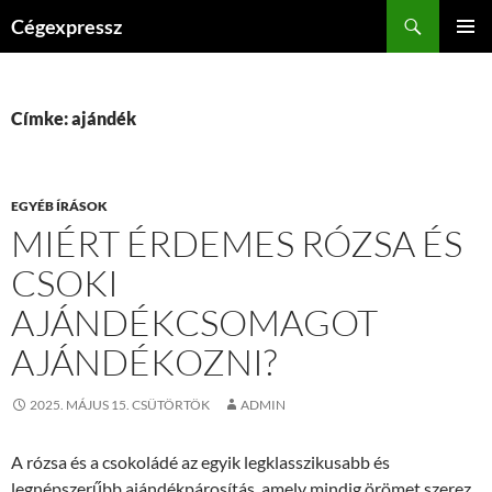
Kilépés
Keresés
Cégexpressz
a
ELSŐDL
tartalomba
MENÜ
Címke: ajándék
EGYÉB ÍRÁSOK
MIÉRT ÉRDEMES RÓZSA ÉS
CSOKI
AJÁNDÉKCSOMAGOT
AJÁNDÉKOZNI?
2025. MÁJUS 15. CSÜTÖRTÖK
ADMIN
A rózsa és a csokoládé az egyik legklasszikusabb és
legnépszerűbb ajándékpárosítás, amely mindig örömet szerez