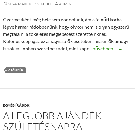
2024. MÁRCIUS 12. KEDD
ADMIN
Gyermekként még bele sem gondolunk, ám a felnőttkorba
lépve hamar rádöbbenünk, hogy olykor nem is olyan egyszerű
megtalálni a tökéletes meglepetést szeretteinknek.
Különösképp igaz ez a nagyszülők esetében, hiszen ők amúgy
Életvidám nagypapá
is sokkal jobban szeretnek adni, mint kapni.
bővebben…
→
AJÁNDÉK
EGYÉB ÍRÁSOK
A LEGJOBB AJÁNDÉK
SZÜLETÉSNAPRA