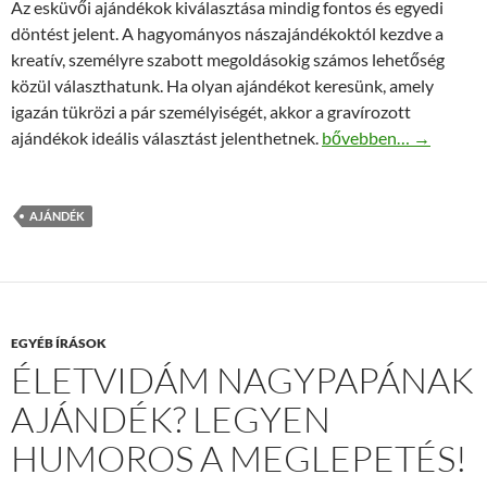
Az esküvői ajándékok kiválasztása mindig fontos és egyedi
döntést jelent. A hagyományos nászajándékoktól kezdve a
kreatív, személyre szabott megoldásokig számos lehetőség
közül választhatunk. Ha olyan ajándékot keresünk, amely
igazán tükrözi a pár személyiségét, akkor a gravírozott
A tökéletes nászajándé
ajándékok ideális választást jelenthetnek.
bővebben…
→
AJÁNDÉK
EGYÉB ÍRÁSOK
ÉLETVIDÁM NAGYPAPÁNAK
AJÁNDÉK? LEGYEN
HUMOROS A MEGLEPETÉS!