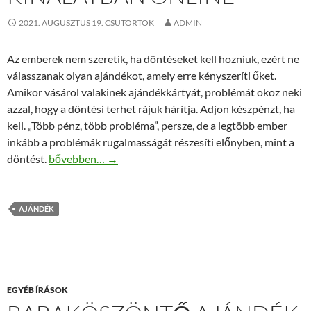
2021. AUGUSZTUS 19. CSÜTÖRTÖK
ADMIN
Az emberek nem szeretik, ha döntéseket kell hozniuk, ezért ne
válasszanak olyan ajándékot, amely erre kényszeríti őket.
Amikor vásárol valakinek ajándékkártyát, problémát okoz neki
azzal, hogy a döntési terhet rájuk hárítja. Adjon készpénzt, ha
kell. „Több pénz, több probléma”, persze, de a legtöbb ember
inkább a problémák rugalmasságát részesíti előnyben, mint a
Ajándék széles kínálatban online
döntést.
bővebben…
→
AJÁNDÉK
EGYÉB ÍRÁSOK