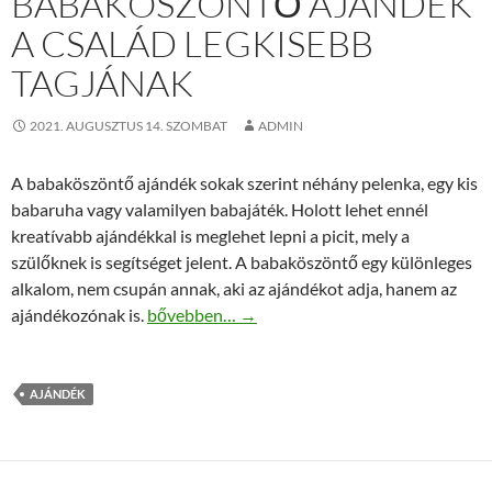
BABAKÖSZÖNTŐ AJÁNDÉK
A CSALÁD LEGKISEBB
TAGJÁNAK
2021. AUGUSZTUS 14. SZOMBAT
ADMIN
A babaköszöntő ajándék sokak szerint néhány pelenka, egy kis
babaruha vagy valamilyen babajáték. Holott lehet ennél
kreatívabb ajándékkal is meglehet lepni a picit, mely a
szülőknek is segítséget jelent. A babaköszöntő egy különleges
alkalom, nem csupán annak, aki az ajándékot adja, hanem az
Babaköszöntő ajándék a család legkisebb tagj
ajándékozónak is.
bővebben…
→
AJÁNDÉK