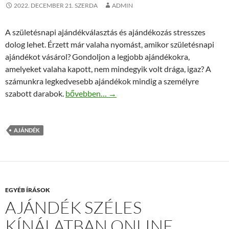
2022. DECEMBER 21. SZERDA
ADMIN
A születésnapi ajándékválasztás és ajándékozás stresszes
dolog lehet. Érzett már valaha nyomást, amikor születésnapi
ajándékot vásárol? Gondoljon a legjobb ajándékokra,
amelyeket valaha kapott, nem mindegyik volt drága, igaz? A
számunkra legkedvesebb ajándékok mindig a személyre
A legjobb ajándék születésnapra
szabott darabok.
bővebben…
→
AJÁNDÉK
EGYÉB ÍRÁSOK
AJÁNDÉK SZÉLES
KÍNÁLATBAN ONLINE