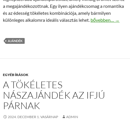
a megajándékozottnak. Egy ilyen ajándékcsomag a romantika
és az édesség tökéletes kombinációja, amely bármilyen
Miért érdemes rózs
különleges alkalomra ideális választás lehet.
bővebben…
→
AJÁNDÉK
EGYÉB ÍRÁSOK
A TÖKÉLETES
NÁSZAJÁNDÉK AZ IFJÚ
PÁRNAK
2024. DECEMBER 1. VASÁRNAP
ADMIN