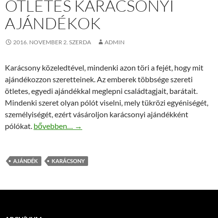
ÖTLETES KARÁCSONYI
AJÁNDÉKOK
2016. NOVEMBER 2. SZERDA
ADMIN
Karácsony közeledtével, mindenki azon töri a fejét, hogy mit
ajándékozzon szeretteinek. Az emberek többsége szereti
ötletes, egyedi ajándékkal meglepni családtagjait, barátait.
Mindenki szeret olyan pólót viselni, mely tükrözi egyéniségét,
személyiségét, ezért vásároljon karácsonyi ajándékként
Ötletes karácsonyi ajándékok
pólókat.
bővebben…
→
AJÁNDÉK
KARÁCSONY