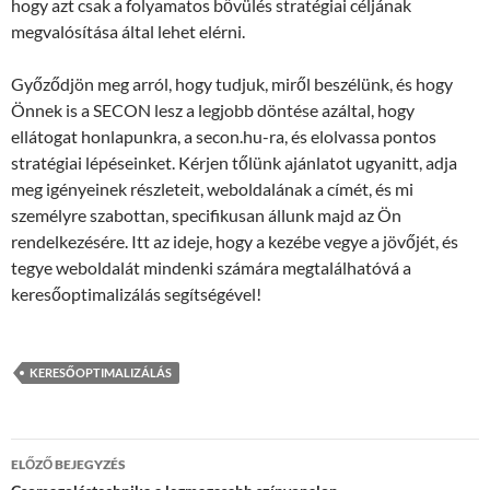
hogy azt csak a folyamatos bővülés stratégiai céljának
megvalósítása által lehet elérni.
Győződjön meg arról, hogy tudjuk, miről beszélünk, és hogy
Önnek is a SECON lesz a legjobb döntése azáltal, hogy
ellátogat honlapunkra, a secon.hu-ra, és elolvassa pontos
stratégiai lépéseinket. Kérjen tőlünk ajánlatot ugyanitt, adja
meg igényeinek részleteit, weboldalának a címét, és mi
személyre szabottan, specifikusan állunk majd az Ön
rendelkezésére. Itt az ideje, hogy a kezébe vegye a jövőjét, és
tegye weboldalát mindenki számára megtalálhatóvá a
keresőoptimalizálás segítségével!
KERESŐOPTIMALIZÁLÁS
Bejegyzés
ELŐZŐ BEJEGYZÉS