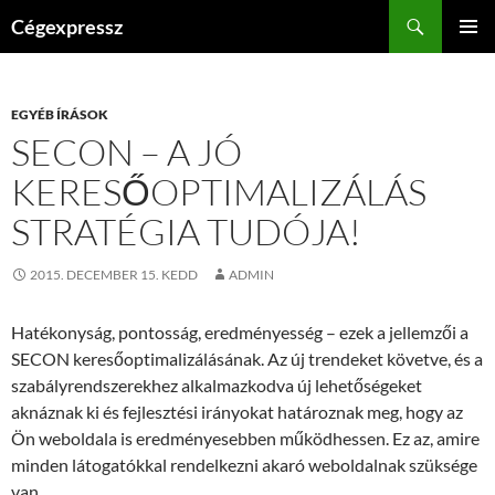
Kilépés
Keresés
Cégexpressz
a
ELSŐDL
tartalomba
MENÜ
EGYÉB ÍRÁSOK
SECON – A JÓ
KERESŐOPTIMALIZÁLÁS
STRATÉGIA TUDÓJA!
2015. DECEMBER 15. KEDD
ADMIN
Hatékonyság, pontosság, eredményesség – ezek a jellemzői a
SECON keresőoptimalizálásának. Az új trendeket követve, és a
szabályrendszerekhez alkalmazkodva új lehetőségeket
aknáznak ki és fejlesztési irányokat határoznak meg, hogy az
Ön weboldala is eredményesebben működhessen. Ez az, amire
minden látogatókkal rendelkezni akaró weboldalnak szüksége
van.