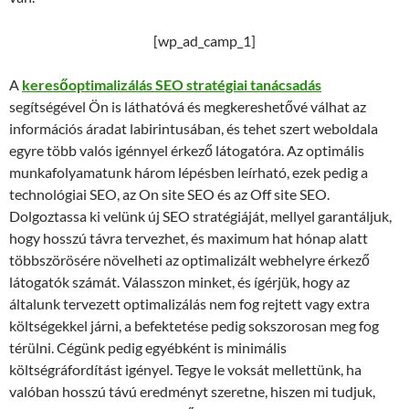
[wp_ad_camp_1]
A
keresőoptimalizálás SEO stratégiai tanácsadás
segítségével Ön is láthatóvá és megkereshetővé válhat az
információs áradat labirintusában, és tehet szert weboldala
egyre több valós igénnyel érkező látogatóra. Az optimális
munkafolyamatunk három lépésben leírható, ezek pedig a
technológiai SEO, az On site SEO és az Off site SEO.
Dolgoztassa ki velünk új SEO stratégiáját, mellyel garantáljuk,
hogy hosszú távra tervezhet, és maximum hat hónap alatt
többszörösére növelheti az optimalizált webhelyre érkező
látogatók számát. Válasszon minket, és ígérjük, hogy az
általunk tervezett optimalizálás nem fog rejtett vagy extra
költségekkel járni, a befektetése pedig sokszorosan meg fog
térülni. Cégünk pedig egyébként is minimális
költségráfordítást igényel. Tegye le voksát mellettünk, ha
valóban hosszú távú eredményt szeretne, hiszen mi tudjuk,