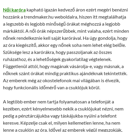
Női karóra
kapható igazán kedvező áron ezért megéri benézni
hozzánk a trendmaker.hu weboldalra, hiszen itt megtalálhatja
a legszebb és legjobb minőségű órákat méghozzá a legjobb
márkáktól. A női órák népszerűbbek, mint valaha, ezért minden
nőnek rendelkeznie kell saját karórával. Ha úgy gondolja, hogy
az óra kiegészítő, akkor egy nőnek soha nem lehet elég belőle.
Szüksége lesz a karórákra, hogy passzoljanak az összes
ruházathoz, és a lehetőségek gyakorlatilag végtelenek.
Függetlenül attól, hogy magának vásárolja-e, vagy másnak, a
nőknek szánt órákat mindig praktikus ajándéknak tekintették.
Az emberek még az okostelefonok mai világában is élvezik,
hogy funkcionális időmérő van a csuklójuk körül.
A legtöbb ember nem tartja folyamatosan a telefonját a
kezében, ezért kényelmesebb nekik a csuklójukat nézni, nem
pedig a pénztárcájukba vagy táskájukba nyúlni a telefont
keresve. Képzelje csak el, milyen kellemetlen lenne, ha nem
lenne a csuklón az óra. Idővel az emberek végül megszokják,