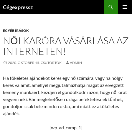
Kilépés
Keresés
Cégexpressz
a
ELSŐDL
tartalomba
MENÜ
EGYÉB ÍRÁSOK
NŐI KARÓRA VÁSÁRLÁSA AZ
INTERNETEN!
2020. OKTÓBER 15. CSÜTÖRTÖK
ADMIN
Ha tökéletes ajándékot keres egy nő számára, vagy ha hölgy
keres valamit, amellyel megjutalmazhatja magát az elvégzett
kemény munkáért, kezdjen el gondolkodni azon, hogy női órát
vegyen neki. Bár meglehetősen drága befektetésnek tűnhet,
gondoljon csak bele minden okba, ami miatt ez a tökéletes
ajándék.
[wp_ad_camp_1]