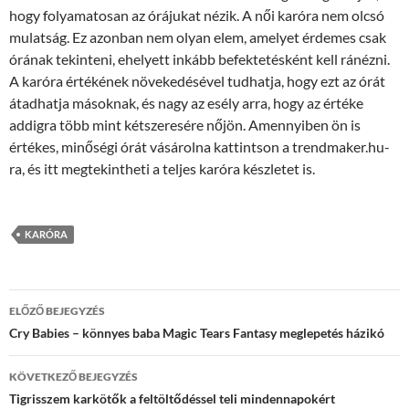
hogy folyamatosan az órájukat nézik. A női karóra nem olcsó
mulatság. Ez azonban nem olyan elem, amelyet érdemes csak
órának tekinteni, ehelyett inkább befektetésként kell ránézni.
A karóra értékének növekedésével tudhatja, hogy ezt az órát
átadhatja másoknak, és nagy az esély arra, hogy az értéke
addigra több mint kétszeresére nőjön. Amennyiben ön is
értékes, minőségi órát vásárolna kattintson a trendmaker.hu-
ra, és itt megtekintheti a teljes karóra készletet is.
KARÓRA
Bejegyzés
ELŐZŐ BEJEGYZÉS
navigáció
Cry Babies – könnyes baba Magic Tears Fantasy meglepetés házikó
KÖVETKEZŐ BEJEGYZÉS
Tigrisszem karkötők a feltöltődéssel teli mindennapokért