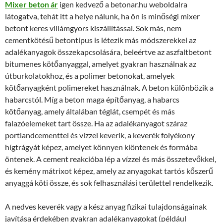
Mixer beton ár
igen kedvező a betonar.hu weboldalra
látogatva, tehát itt a helye nálunk, ha ön is minőségi mixer
betont keres villámgyors kiszállítással. Sok más, nem
cementkötésű betontípus is létezik más módszerekkel az
adalékanyagok összekapcsolására, beleértve az aszfaltbetont
bitumenes kötőanyaggal, amelyet gyakran használnak az
útburkolatokhoz, és a polimer betonokat, amelyek
kötőanyagként polimereket használnak. A beton különbözik a
habarcstól. Míg a beton maga építőanyag, a habarcs
kötőanyag, amely általában téglát, csempét és más
falazóelemeket tart össze. Ha az adalékanyagot száraz
portlandcementtel és vízzel keverik, a keverék folyékony
hígtrágyát képez, amelyet könnyen kiöntenek és formába
öntenek. A cement reakcióba lép a vízzel és más összetevőkkel,
és kemény mátrixot képez, amely az anyagokat tartós kőszerű
anyaggá köti össze, és sok felhasználási területtel rendelkezik.
A nedves keverék vagy a kész anyag fizikai tulajdonságainak
javítása érdekében gyakran adalékanyagokat (például