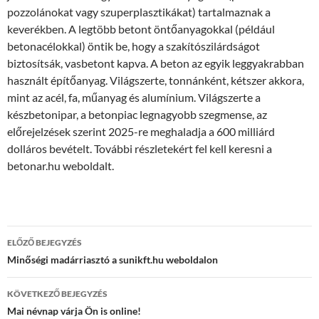
pozzolánokat vagy szuperplasztikákat) tartalmaznak a
keverékben. A legtöbb betont öntőanyagokkal (például
betonacélokkal) öntik be, hogy a szakítószilárdságot
biztosítsák, vasbetont kapva. A beton az egyik leggyakrabban
használt építőanyag. Világszerte, tonnánként, kétszer akkora,
mint az acél, fa, műanyag és alumínium. Világszerte a
készbetonipar, a betonpiac legnagyobb szegmense, az
előrejelzések szerint 2025-re meghaladja a 600 milliárd
dolláros bevételt. További részletekért fel kell keresni a
betonar.hu weboldalt.
Bejegyzés
ELŐZŐ BEJEGYZÉS
navigáció
Minőségi madárriasztó a sunikft.hu weboldalon
KÖVETKEZŐ BEJEGYZÉS
Mai névnap várja Ön is online!