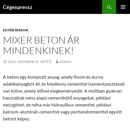
Kilépés
Keresés
Cégexpressz
a
ELSŐDL
tartalomba
MENÜ
EGYÉB ÍRÁSOK
MIXER BETON ÁR
MINDENKINEK!
2021. OKTÓBER 25. HÉTFŐ
ADMIN
A beton egy kompozit anyag, amely finom és durva
adalékanyagból áll, és folyékony cementtel (cementpasztával)
van kötve, amely idővel megkeményedik. A múltban gyakran
használtak mész alapú cementkötő anyagokat, például
mészgittet, de néha más hidraulikus cementtel, például
kalcium-aluminát-cementtel vagy portlandcementtel együtt
betont képez.