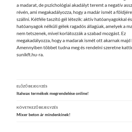
a madarat, de pszichológiai akadályt teremt a negatív ass
révén, ami megakadályozza, hogy a madár ismét a földjére
szállni. Kétféle taszító gél létezik: aktív hatóanyagokkal és
hatóanyagok nélküli gélek ragadós állagúak, amelyek a 
nem tetszenek, mivel korlátozzák a szabad mozgást. Ez
megakadályozza, hogy a madarak ismét ott akarnak majd le
Amennyiben többet tudna meg és rendelni szeretne katti
sunikft.hu-ra.
Bejegyzés
ELŐZŐ BEJEGYZÉS
navigáció
Italwax termékek megrendelése online!
KÖVETKEZŐ BEJEGYZÉS
Mixer beton ár mindenkinek!