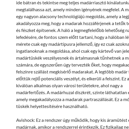
ide bátran és tekintse meg teljes madárriasztó kínálatunk
megtalálhassa azt, amely minden igényének megfelel. A 
egy nagyon alacsony technológiájú megoldás, amely a le
akadályozza meg, hogy a madarak hozzáférjenek a tetők t
és fészket építsenek. A háló a legmegfelelőbb lehetőség n
lefedésére, de fontos szem előtt tartani, hogy a hálóban l
mérete csak egy madártípusra jellemző, így ez csak azokn
ingatlanoknak a megoldása, ahol csak egy kártevő van jele
madártüskék veszélyesnek és ártalmasnak tűnhetnek a 
számára, de egyszerűen úgy tervezték őket, hogy megaka
felszínre szállást megkísérlő madarakat. A legtöbb madár 
előttük rejlő potenciális veszélyt, és elkerüli a felszínt. Ez
kiválóan alkalmas olyan városi területekre, ahol nagy a
madárfertőzés. A madárhuzal diszkrét, szinte láthatatlan 
amely megakadályozza a madarak partraszállását. Ez a m
tüskék helyettesítésére használható.
Avishock: Ez a rendszer úgy működik, hogy kis áramütést 
madárnak, amikor a rendszerrel érintkezik. Ez fizikailag n