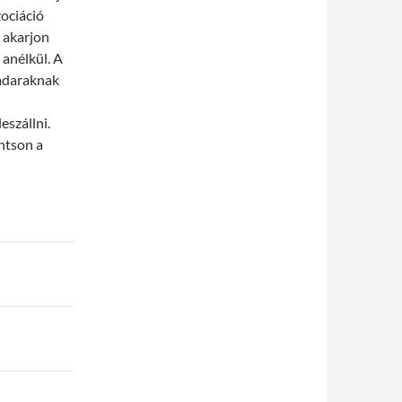
zociáció
 akarjon
 anélkül. A
madaraknak
szállni.
ntson a