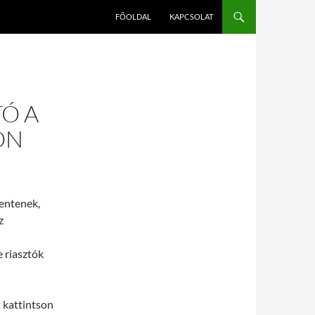
FŐOLDAL
KAPCSOLAT
Ó A
ON
entenek,
z
 riasztók
t kattintson