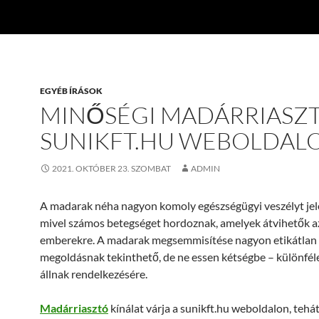
EGYÉB ÍRÁSOK
MINŐSÉGI MADÁRRIASZT
SUNIKFT.HU WEBOLDAL
2021. OKTÓBER 23. SZOMBAT
ADMIN
A madarak néha nagyon komoly egészségügyi veszélyt jel
mivel számos betegséget hordoznak, amelyek átvihetők a
emberekre. A madarak megsemmisítése nagyon etikátlan
megoldásnak tekinthető, de ne essen kétségbe – különféle
állnak rendelkezésére.
Madárriasztó
kínálat várja a sunikft.hu weboldalon, tehá