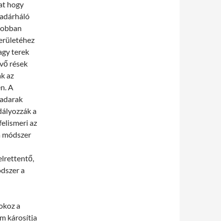
at hogy
madárháló
gjobban
erületéhez
agy terek
évő rések
ak az
n. A
madarak
dályozzák a
felismeri az
 a módszer
elrettentő,
ódszer a
okoz a
em károsítja