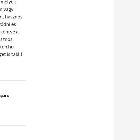
, melyek
an vagy
ot, hasznos
zódni és
kkentve a
asznos
sten.hu
t is talál!
ágáról