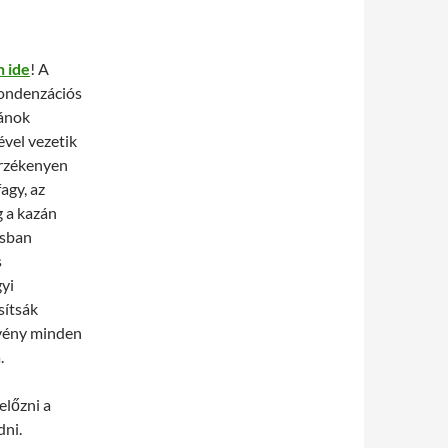
n ide
! A
kondenzációs
zánok
vel vezetik
érzékenyen
agy, az
g a kazán
ásban
s
gyi
sítsák
elvény minden
.
előzni a
dni.