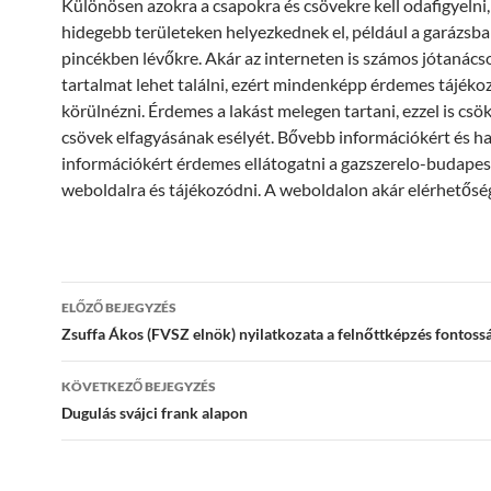
Különösen azokra a csapokra és csövekre kell odafigyelni
hidegebb területeken helyezkednek el, például a garázsb
pincékben lévőkre. Akár az interneten is számos jótanács
tartalmat lehet találni, ezért mindenképp érdemes tájéko
körülnézni. Érdemes a lakást melegen tartani, ezzel is csö
csövek elfagyásának esélyét. Bővebb információkért és h
információkért érdemes ellátogatni a gazszerelo-budape
weboldalra és tájékozódni. A weboldalon akár elérhetősége
Bejegyzés
ELŐZŐ BEJEGYZÉS
navigáció
Zsuffa Ákos (FVSZ elnök) nyilatkozata a felnőttképzés fontoss
KÖVETKEZŐ BEJEGYZÉS
Dugulás svájci frank alapon