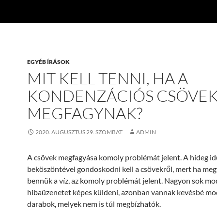
EGYÉB ÍRÁSOK
MIT KELL TENNI, HA A
KONDENZÁCIÓS CSÖVE
MEGFAGYNAK?
2020. AUGUSZTUS 29. SZOMBAT
ADMIN
A csövek megfagyása komoly problémát jelent. A hideg id
beköszöntével gondoskodni kell a csövekről, mert ha meg
bennük a víz, az komoly problémát jelent. Nagyon sok m
hibaüzenetet képes küldeni, azonban vannak kevésbé m
darabok, melyek nem is túl megbízhatók.