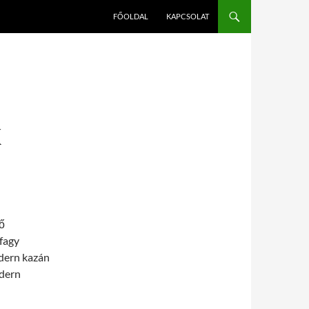
FŐOLDAL
KAPCSOLAT
K
ő
fagy
odern kazán
odern