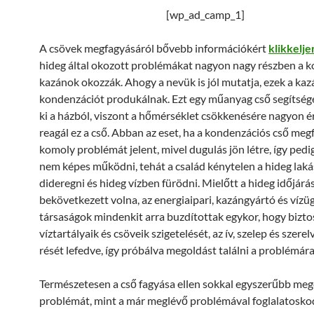
[wp_ad_camp_1]
A csövek megfagyásáról bővebb információkért
klikkelje
hideg által okozott problémákat nagyon nagy részben a 
kazánok okozzák. Ahogy a nevük is jól mutatja, ezek a ka
kondenzációt produkálnak. Ezt egy műanyag cső segítségé
ki a házból, viszont a hőmérséklet csökkenésére nagyon 
reagál ez a cső. Abban az eset, ha a kondenzációs cső megf
komoly problémát jelent, mivel dugulás jön létre, így pedi
nem képes működni, tehát a család kénytelen a hideg lak
dideregni és hideg vízben fürödni. Mielőtt a hideg időjárá
bekövetkezett volna, az energiaipari, kazángyártó és vízü
társaságok mindenkit arra buzdítottak egykor, hogy bizto
víztartályaik és csöveik szigetelését, az ív, szelep és szer
rését lefedve, így próbálva megoldást találni a problémára
Természetesen a cső fagyása ellen sokkal egyszerűbb meg
problémát, mint a már meglévő problémával foglalatosko