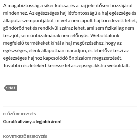
A magabiztosság a siker kulcsa, és a haj jelentősen hozzájárul
mindenhez. Az egészséges haj létfontosságú a haj egészsége és
állapota szempontjából, mivel a nem ápolt haj töredezett lehet,
göndörödhet és rendkívül száraz lehet, ami sem fizikailag nem
tesz jót, sem önbizalmának nem előnyös. Weboldalunk
megfelelő termékeket kínál a haj megőrzéséhez, hogy az
egészséges, élénk állapotban maradjon, és lehetővé teszi az
egészséges hajhoz kapcsolódó önbizalom megszerzését.
További részletekért keresse fel a szepsegcikk.hu weboldalt.
HAJ
Bejegyzés
ELŐZŐ BEJEGYZÉS
navigáció
Guruló állvány a legjobb áron!
KÖVETKEZŐ BEJEGYZÉS