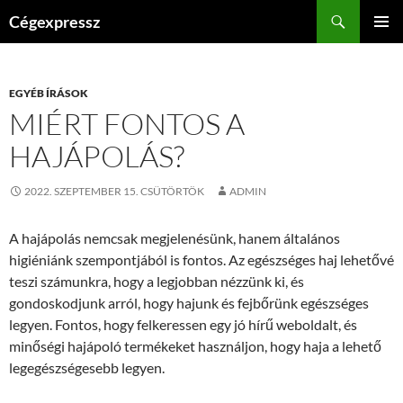
Kilépés
Keresés
Cégexpressz
a
ELSŐDL
tartalomba
MENÜ
EGYÉB ÍRÁSOK
MIÉRT FONTOS A
HAJÁPOLÁS?
2022. SZEPTEMBER 15. CSÜTÖRTÖK
ADMIN
A hajápolás nemcsak megjelenésünk, hanem általános
higiéniánk szempontjából is fontos. Az egészséges haj lehetővé
teszi számunkra, hogy a legjobban nézzünk ki, és
gondoskodjunk arról, hogy hajunk és fejbőrünk egészséges
legyen. Fontos, hogy felkeressen egy jó hírű weboldalt, és
minőségi hajápoló termékeket használjon, hogy haja a lehető
legegészségesebb legyen.