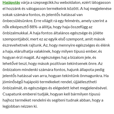
Hajápolás
várja a szepsegcikk.hu weboldalon, ezért látogasson
el hozzánk és válogasson termékeink között. A haj megjelenése
sokak számára fontos, és jelentős hatással van
önbecsülésünkre. Erre világít rá egy felmérés, amely szerint a
nők elképesztő 88%-a állítja, hogy haja összefügg az
önbizalmukkal. A haja fontos általános egészsége és jóléte
szempontjából, mert ez az egyik első szempont, amit mások
észrevehetnek rajtunk. Az, hogy mennyire egészséges és élénk
a haja, elárulhatja valakinek, hogy milyen típusú ember, és
hogyan érzi magát. Az egészséges haj a bizalom jele, és
lehetővé teszi, hogy mások pozitívan tekintsenek önre. Az
önbizalom mindenki számára fontos, hajunk állapota pedig
jelentős hatással van arra, hogyan tekintünk önmagunkra. Ha
jóminőségű hajápoló termékeket rendel, újjáélesztheti
önbizalmát, és egészséges és elégedett lehet megjelenésével.
Csapatunk emberei tudják, hogyan kell bármilyen típusú
hajhoz terméket rendelni és segíteni tudnak abban, hogy a
legjobban nézzen ki.