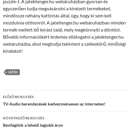
puzzle-t. A jatektenger.hu webáruházban gyorsan és
egyszerűen tudja megvásárolni a kinézett termékeket,
mindössze néhány kattintás által, úgy, hogy ki sem kell
mozdulnia otthonról. A jateltenger.hu webáruházban minden
termék mellett bő leírást talál, mely megkönnyíti a döntést.
Bővebb információkért érdemes ellátogatni a jatektenger.hu
webáruházba, ahol megtudja tekinteni a széleskörű, minőségi
kínálatot!
JÁTÉK
Bejegyzés
ELŐZŐ BEJEGYZÉS
navigáció
TV-Audio berendezések kedvezményesen az interneten!
KÖVETKEZŐ BEJEGYZÉS
Bevilágítók a lehető legjobb áron