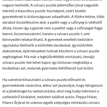
nagyon kedvelik. A szivacs puzzle jellemzően jóval nagyobb
méretű a klasszikus puzzle-hoz képest, ezért kisebb
gyerekeknek is biztonságosan odaadható. A földre letéve, több
darabot összeillesztve akár a padló vagy a szőnyeg is védhető
általa, hiszen így a gyerek nem a padlót vagy a szőnyeget fogja
leenni, összemaszatolni, hanem a szivacs puzzle-t, ami
könnyedén letakarítható. A gyerekek emellett kedvükre
egymásba illethetik a különféle darabokat, így különféle
alakzatokat, építményeket tudnak készíteni a szivacs puzzle
segítségével. Ma már a legkülönfélébb mintázatú, témájú
szivacs puzzle-ket lehet kapni, így biztosan megtalálja a
kínálatban azt, melynek gyermeke felhőtlenül tud örülni.
Ha szeretné kihasználni a szivacs puzzle előnyeit és
gyermekének vásárolna, akkor azt javasoljuk, hogy látogasson
el a jatektenger.hu webáruházba, ahol meg tudja tekinteni a
széleskörű kínálatot, melyben találhat autós, Peppa Malac,
Mancs őrjárat és számos egyéb szépséges mintázatú szivacs