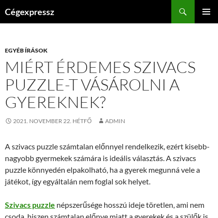
Kilépés
Keresés
Cégexpressz
a
ELSŐDL
tartalomba
MENÜ
EGYÉB ÍRÁSOK
MIÉRT ÉRDEMES SZIVACS
PUZZLE-T VÁSÁROLNI A
GYEREKNEK?
2021. NOVEMBER 22. HÉTFŐ
ADMIN
A szivacs puzzle számtalan előnnyel rendelkezik, ezért kisebb-
nagyobb gyermekek számára is ideális választás. A szivacs
puzzle könnyedén elpakolható, ha a gyerek megunná vele a
játékot, így egyáltalán nem foglal sok helyet.
Szivacs puzzle
népszerűsége hosszú ideje töretlen, ami nem
csoda, hiszen számtalan előnye miatt a gyerekek és a szülők is