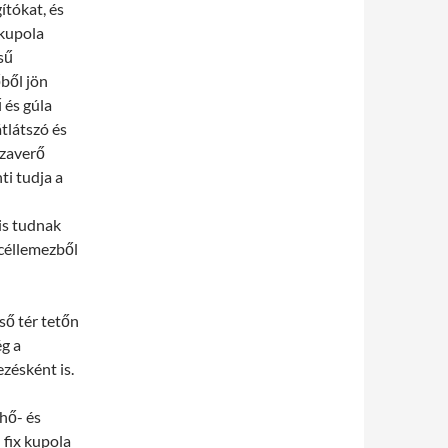
ítókat, és
 kupola
sű
őből jön
 és gúla
tlátszó és
szaverő
i tudja a
is tudnak
acéllemezből
ső tér tetőn
ég a
zésként is.
hő- és
 fix kupola