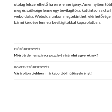
utólag felszerelhető ha erre lenne igény. Amennyiben töb
meg és szüksége lenne egy bevilágítóra, kattintson a ctw.
weboldalra. Weboldalunkon megtekintheti elérhetőségein
bármi kérdése lenne a bevilágítókkal kapcsolatban.
Bejegyzés
ELŐZŐ BEJEGYZÉS
navigáció
Miért érdemes szivacs puzzle-t vásárolni a gyereknek?
KÖVETKEZŐ BEJEGYZÉS
Vásároljon Liebherr márkaboltból hűtőszekrényt!