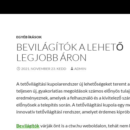
EGYÉB ÍRÁSOK
BEVILÁGÍTÓK A LEHETŐ
LEGJOBB ÁRON
2021. NOVEMBER 23. KEDD
ADMIN
A tetővilágítási kupolarendszer új lehetőségeket teremt a
teljesen új, gyakorlatias megoldások számos előnyös tul
eredményeznek, amelyek a felhasználó és a kivitelező sz
előnyösek a telepítés során. A tetővilágítási kupola egy 
innovatív tetővilágítási rendszer, amelyet érdemes kipróbá
Bevilágítók
várják önt is a ctw.hu weboldalon, tehát nem 