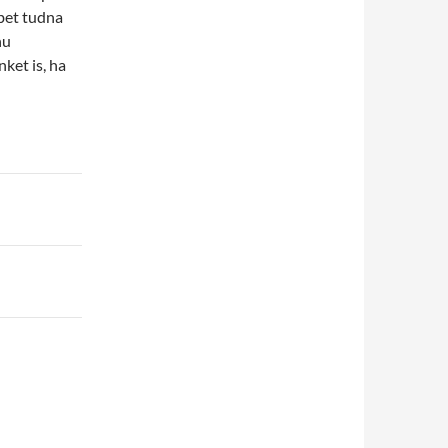
bet tudna
hu
ket is, ha