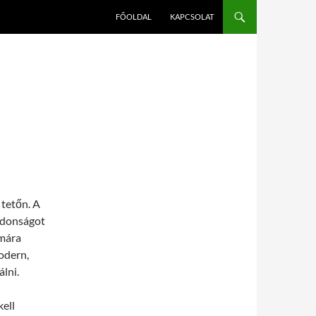
FŐOLDAL
KAPCSOLAT
 tetőn. A
ajdonságot
ámára
modern,
lni.
kell