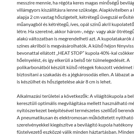
messzire mennie, ha régóta keres magas minőségű bevilág
villámgyors kiszállításra lenne szüksége. Alapkivitelben a
alapja 2 cm vastag hőszigetelt, kétrétegű üvegszál erősíté
műanyagból és kétrétegű, íves, opál színű akril kupolatet
létre. Ha szeretné, akkor három-, négy- vagy akár ötrétegű
alakú változatban is megrendelheti azt. A kupolatakarók á
színes akrilból is megvásárolhatók. A külső héjon fényvis
bevonattal ellátott „HEAT STOP” kupola 40%-kal csökkent
hőelnyelést, és így elkerüli a belső tér túlmelegedését. A
polikarbonátból készült külső rétegek fokozott védelmet 
biztosítani a szakadás és a jégkárosodás ellen. A lábazat 
is készülhet és hőszigetelése akár 8 cm is lehet.
Alkalmazási területei a következők: A világítókupola a bel
keresztüli optimális megvilágítása mellett használható m
nyitószerkezet beépítésével természetes szellőző berende
A pneumatikusan és elektromosan működtetett nyitható
szerelvényekkel kiegészítve a bevilágító kupola hatékony 
füstelvezető eszközzé válik minden háztartásban. Minden