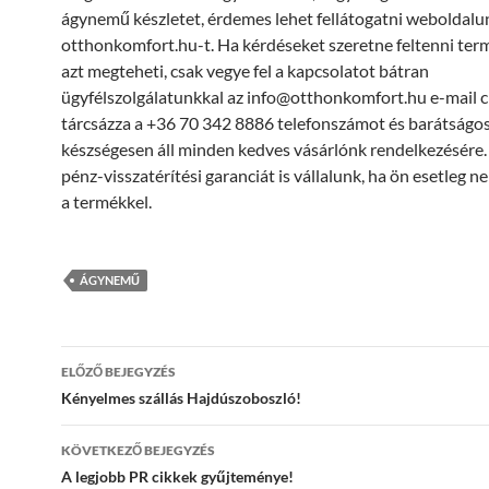
ágynemű készletet, érdemes lehet fellátogatni weboldalu
otthonkomfort.hu-t. Ha kérdéseket szeretne feltenni ter
azt megteheti, csak vegye fel a kapcsolatot bátran
ügyfélszolgálatunkkal az info@otthonkomfort.hu e-mail c
tárcsázza a +36 70 342 8886 telefonszámot és barátságo
készségesen áll minden kedves vásárlónk rendelkezésére.
pénz-visszatérítési garanciát is vállalunk, ha ön esetleg 
a termékkel.
ÁGYNEMŰ
Bejegyzés
ELŐZŐ BEJEGYZÉS
navigáció
Kényelmes szállás Hajdúszoboszló!
KÖVETKEZŐ BEJEGYZÉS
A legjobb PR cikkek gyűjteménye!