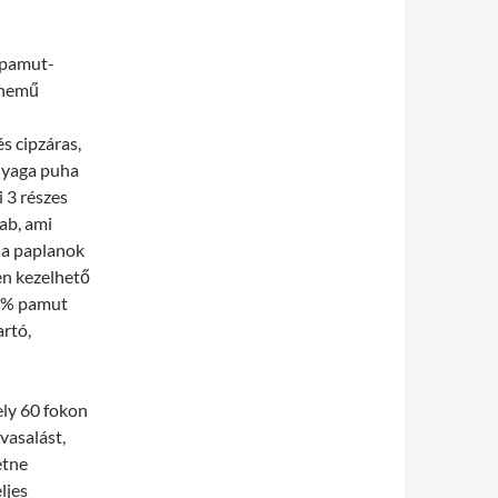
 pamut-
ynemű
s cipzáras,
nyaga puha
i 3 részes
ab, ami
 a paplanok
en kezelhető
0% pamut
rtó,
ely 60 fokon
vasalást,
etne
ljes