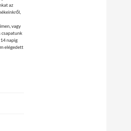
nkat az
mékeinkről,
ímen, vagy
s csapatunk
 14 napig
nem elégedett