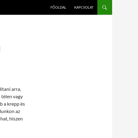
FŐOLDAL
KAPCSOLAT
Ű
ítani arra,
 télen vagy
b a krepp és
lunkon az
hat, hiszen