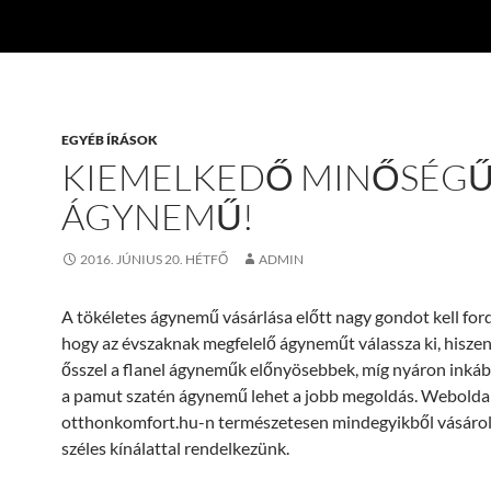
EGYÉB ÍRÁSOK
KIEMELKEDŐ MINŐSÉG
ÁGYNEMŰ!
2016. JÚNIUS 20. HÉTFŐ
ADMIN
A tökéletes ágynemű vásárlása előtt nagy gondot kell ford
hogy az évszaknak megfelelő ágyneműt válassza ki, hiszen
ősszel a flanel ágyneműk előnyösebbek, míg nyáron inkáb
a pamut szatén ágynemű lehet a jobb megoldás. Webolda
otthonkomfort.hu-n természetesen mindegyikből vásárol
széles kínálattal rendelkezünk.