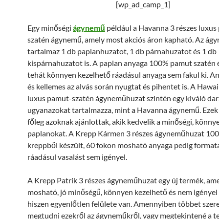
[wp_ad_camp_1]
Egy minőségi
ágynemű
például a Havanna 3 részes luxus
szatén ágynemű, amely most akciós áron kapható. Az ág
tartalmaz 1 db paplanhuzatot, 1 db párnahuzatot és 1 db
kispárnahuzatot is. A paplan anyaga 100% pamut szatén é
tehát könnyen kezelhető ráadásul anyaga sem fakul ki. A
és kellemes az alvás során nyugtat és pihentet is. A Hawai
luxus pamut-szatén ágyneműhuzat szintén egy kiváló dar
ugyanazokat tartalmazza, mint a Havanna ágynemű. Ezek
főleg azoknak ajánlottak, akik kedvelik a minőségi, könny
paplanokat. A Krepp Kármen 3 részes ágyneműhuzat 10
kreppből készült, 60 fokon mosható anyaga pedig formata
ráadásul vasalást sem igényel.
A Krepp Patrik 3 részes ágyneműhuzat egy új termék, am
mosható, jó minőségű, könnyen kezelhető és nem igényel 
hiszen egyenlőtlen felülete van. Amennyiben többet szer
megtudni ezekről az ágyneműkről, vagy megtekintené a te