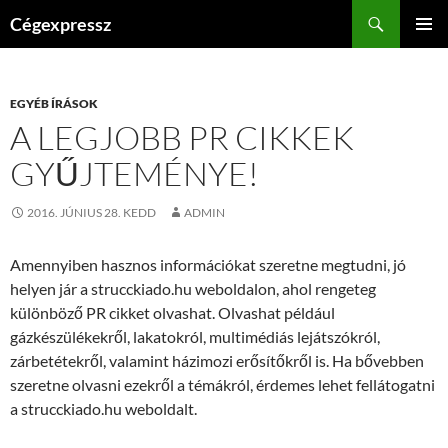
Kilépés
Keresés
Cégexpressz
a
ELSŐDL
tartalomba
MENÜ
EGYÉB ÍRÁSOK
A LEGJOBB PR CIKKEK
GYŰJTEMÉNYE!
2016. JÚNIUS 28. KEDD
ADMIN
Amennyiben hasznos információkat szeretne megtudni, jó
helyen jár a strucckiado.hu weboldalon, ahol rengeteg
különböző PR cikket olvashat. Olvashat például
gázkészülékekről, lakatokról, multimédiás lejátszókról,
zárbetétekről, valamint házimozi erősítőkről is. Ha bővebben
szeretne olvasni ezekről a témákról, érdemes lehet fellátogatni
a strucckiado.hu weboldalt.