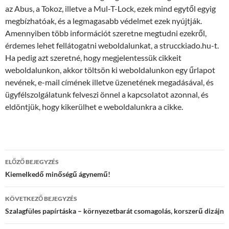
az Abus, a Tokoz, illetve a Mul-T-Lock, ezek mind egytől egyig
megbízhatóak, és a legmagasabb védelmet ezek nyújtják.
Amennyiben több információt szeretne megtudni ezekről,
érdemes lehet fellátogatni weboldalunkat, a strucckiado.hu-t.
Ha pedig azt szeretné, hogy megjelentessük cikkeit
weboldalunkon, akkor töltsön ki weboldalunkon egy űrlapot
nevének, e-mail címének illetve üzenetének megadásával, és
ügyfélszolgálatunk felveszi önnel a kapcsolatot azonnal, és
eldöntjük, hogy kikerülhet e weboldalunkra a cikke.
Bejegyzés
ELŐZŐ BEJEGYZÉS
navigáció
Kiemelkedő minőségű ágynemű!
KÖVETKEZŐ BEJEGYZÉS
Szalagfüles papírtáska – környezetbarát csomagolás, korszerű dizájn