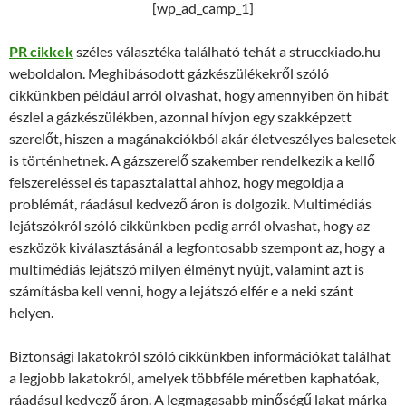
[wp_ad_camp_1]
PR cikkek
széles választéka található tehát a strucckiado.hu
weboldalon. Meghibásodott gázkészülékekről szóló
cikkünkben például arról olvashat, hogy amennyiben ön hibát
észlel a gázkészülékben, azonnal hívjon egy szakképzett
szerelőt, hiszen a magánakciókból akár életveszélyes balesetek
is történhetnek. A gázszerelő szakember rendelkezik a kellő
felszereléssel és tapasztalattal ahhoz, hogy megoldja a
problémát, ráadásul kedvező áron is dolgozik. Multimédiás
lejátszókról szóló cikkünkben pedig arról olvashat, hogy az
eszközök kiválasztásánál a legfontosabb szempont az, hogy a
multimédiás lejátszó milyen élményt nyújt, valamint azt is
számításba kell venni, hogy a lejátszó elfér e a neki szánt
helyen.
Biztonsági lakatokról szóló cikkünkben információkat találhat
a legjobb lakatokról, amelyek többféle méretben kaphatóak,
ráadásul kedvező áron. A legmagasabb minőségű lakat márka