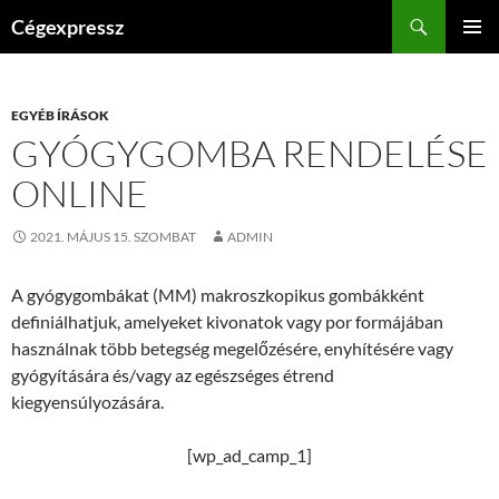
Kilépés
Keresés
Cégexpressz
a
ELSŐDL
tartalomba
MENÜ
EGYÉB ÍRÁSOK
GYÓGYGOMBA RENDELÉSE
ONLINE
2021. MÁJUS 15. SZOMBAT
ADMIN
A gyógygombákat (MM) makroszkopikus gombákként
definiálhatjuk, amelyeket kivonatok vagy por formájában
használnak több betegség megelőzésére, enyhítésére vagy
gyógyítására és/vagy az egészséges étrend
kiegyensúlyozására.
[wp_ad_camp_1]