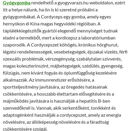
Gyógygomba
rendelhető a gyogyvarazs.hu weboldalon, ezért
itt a helye nálunk, ha ön is ki szeretné próbálni a
gyógygombákat. A Cordyceps egy gomba, amely egyes
hernyókon él Kína magas hegyvidéki régióiban. A
táplálékkiegészítők gyártói elegendő mennyiséget tudnak
eladni a termékből, mert a kordicepsz a laboratóriumban
szaporodik. A Cordycepszet köhögés, krónikus hörghurut,
légzési rendellenességek, vesebetegségek, éjszakai vizelés, férfi
szexuális problémák, vérszegénység, szabálytalan szívverés,
magas koleszterinszint, májbetegségek, szédülés, gyengeség,
fülzúgás, nem kívánt fogyás és ópiumfüggőség kezelésére
alkalmazzák. Az immunrendszer erősítésére, a
sportteljesítmény javítására, az öregedés hatásainak
csökkentésére, a hosszabb élettartam elősegítésére és a
májműködés javítására is használják a hepatitis B-ben
szenvedőknél is. Vannak, akik serkentőként, tonikként és
adaptogénként használják a cordycepszet, amely az energia
növelésére, az állóképesség növelésére és a fáradtság
csökkentésére szolgál.