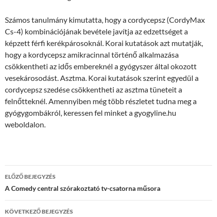
Számos tanulmány kimutatta, hogy a cordycepsz (CordyMax
Cs-4) kombinációjának bevétele javítja az edzettséget a
képzett férfi kerékpárosoknál. Korai kutatások azt mutatják,
hogy a kordycepsz amikracinnal történő alkalmazása
csökkentheti az idős embereknél a gyógyszer által okozott
vesekárosodást. Asztma. Korai kutatások szerint egyedül a
cordycepsz szedése csökkentheti az asztma tüneteit a
felnőtteknél. Amennyiben még több részletet tudna meg a
gyógygombákról, keressen fel minket a gyogyline.hu
weboldalon.
Bejegyzés
ELŐZŐ BEJEGYZÉS
navigáció
A Comedy central szórakoztató tv-csatorna műsora
KÖVETKEZŐ BEJEGYZÉS