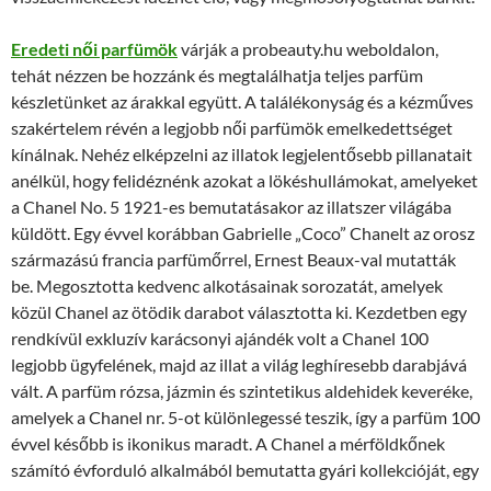
Eredeti női parfümök
várják a probeauty.hu weboldalon,
tehát nézzen be hozzánk és megtalálhatja teljes parfüm
készletünket az árakkal együtt. A találékonyság és a kézműves
szakértelem révén a legjobb női parfümök emelkedettséget
kínálnak. Nehéz elképzelni az illatok legjelentősebb pillanatait
anélkül, hogy felidéznénk azokat a lökéshullámokat, amelyeket
a Chanel No. 5 1921-es bemutatásakor az illatszer világába
küldött. Egy évvel korábban Gabrielle „Coco” Chanelt az orosz
származású francia parfümőrrel, Ernest Beaux-val mutatták
be. Megosztotta kedvenc alkotásainak sorozatát, amelyek
közül Chanel az ötödik darabot választotta ki. Kezdetben egy
rendkívül exkluzív karácsonyi ajándék volt a Chanel 100
legjobb ügyfelének, majd az illat a világ leghíresebb darabjává
vált. A parfüm rózsa, jázmin és szintetikus aldehidek keveréke,
amelyek a Chanel nr. 5-ot különlegessé teszik, így a parfüm 100
évvel később is ikonikus maradt. A Chanel a mérföldkőnek
számító évforduló alkalmából bemutatta gyári kollekcióját, egy