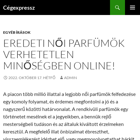
Kilépés
Keresés
Cégexpressz
a
ELSŐDL
tartalomba
MENÜ
EGYÉB ÍRÁSOK
EREDETI NŐI PARFÜMÖK
VERHETETLEN
MINŐSÉGBEN ONLINE!
2022. OKTÓBER 17. HÉTFŐ
ADMIN
A piacon több millió illattal a legjobb női parfümök felfedezése
egy komoly folyamat, és érdemes megfontolni a jó és a
nagyszerű közötti határvonalat. A rendkívüli parfümök egy
történetet mesélnek el a jegyeikben, a bennük rejlő
mesterségbeli tudáson és az általuk kiváltott érzelmeken
keresztül. A megfelelő illat önbizalmat ébreszthet,
visszaemlékezést idézhet elő, vagy megmosolyogtathat bárkit.