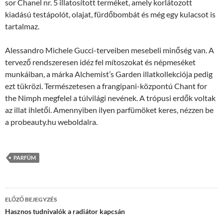
sor Chanel nr. 5 illatosított terméket, amely korlátozott
kiadású testápolót, olajat, fürdőbombát és még egy kulacsot is
tartalmaz.
Alessandro Michele Gucci-terveiben mesebeli minőség van. A
tervező rendszeresen idéz fel mítoszokat és népmeséket
munkáiban, a márka Alchemist’s Garden illatkollekciója pedig
ezt tükrözi. Természetesen a frangipani-központú Chant for
the Nimph megfelel a túlvilági nevének. A trópusi erdők voltak
az illat ihletői. Amennyiben ilyen parfümöket keres, nézzen be
a probeauty.hu weboldalra.
PARFÜM
Bejegyzés
ELŐZŐ BEJEGYZÉS
navigáció
Hasznos tudnivalók a radiátor kapcsán