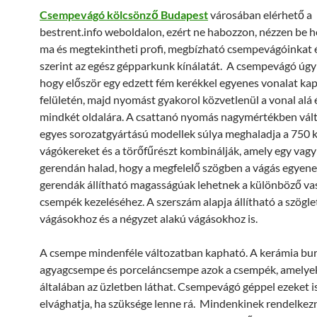
Csempevágó kölcsönző Budapest
városában elérhető a
bestrent.info weboldalon, ezért ne habozzon, nézzen be 
ma és megtekintheti profi, megbízható csempevágóinkat 
szerint az egész gépparkunk kínálatát. A csempevágó úg
hogy először egy edzett fém kerékkel egyenes vonalat ka
felületén, majd nyomást gyakorol közvetlenül a vonal alá 
mindkét oldalára. A csattanó nyomás nagymértékben vált
egyes sorozatgyártású modellek súlya meghaladja a 750 k
vágókereket és a törőfűrészt kombinálják, amely egy vagy
gerendán halad, hogy a megfelelő szögben a vágás egyene
gerendák állítható magasságúak lehetnek a különböző va
csempék kezeléséhez. A szerszám alapja állítható a szögle
vágásokhoz és a négyzet alakú vágásokhoz is.
A csempe mindenféle változatban kapható. A kerámia bur
agyagcsempe és porceláncsempe azok a csempék, amelye
általában az üzletben láthat. Csempevágó géppel ezeket i
elvághatja, ha szüksége lenne rá. Mindenkinek rendelkezn