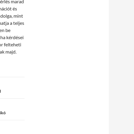
bérlés marad
ációt és
dolga, mint
atja a teljes
zen be
 ha kérdései
 felteheti
ak majd.
l
ikó