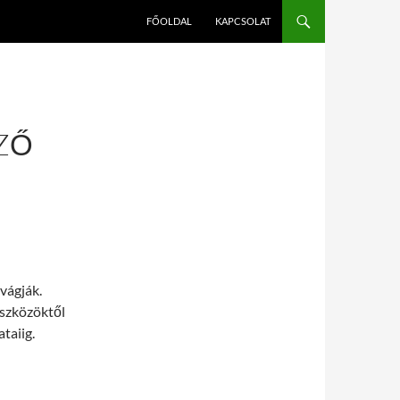
FŐOLDAL
KAPCSOLAT
ZŐ
vágják.
eszközöktől
taiig.