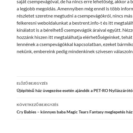
saját csempevágóval, de ha nincs erre lehetőség, akkor a 
a legjobb megoldás. Amennyiben még ennél is több inform
részletet szeretne megtudni a csempevágókról, nincs más 
felkeresni weboldalunkat a bestrent.info-t és itt megtalálh
kínálatot is a bérelhető csempevágók áraival együtt. Néz
hozzánk hiszen itt megtalálhatja elérhetőségeinket, tehát
lennének a csempevágókkal kapcsolatban, ezeket bármikor
nekünk, embereink pedig mindenkinek szívesen válaszoln
Bejegyzés
ELŐZŐ BEJEGYZÉS
navigáció
Újépítésű ház üvegezése esetén ajándék a PET-RO Nyílászárótó
KÖVETKEZŐ BEJEGYZÉS
Cry Babies – könnyes baba Magic Tears Fantasy meglepetés ház