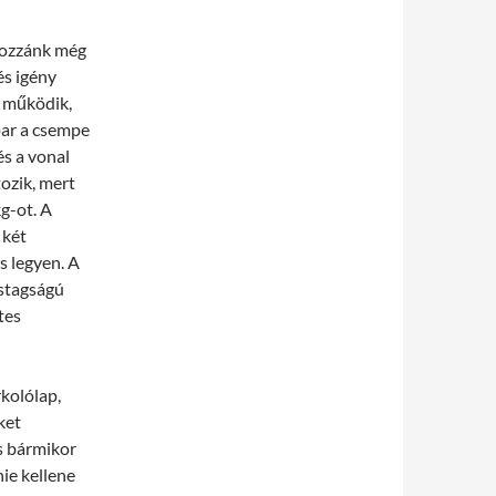
hozzánk még
és igény
y működik,
par a csempe
és a vonal
ozik, mert
g-ot. A
 két
s legyen. A
stagságú
tes
kolólap,
ket
s bármikor
ie kellene