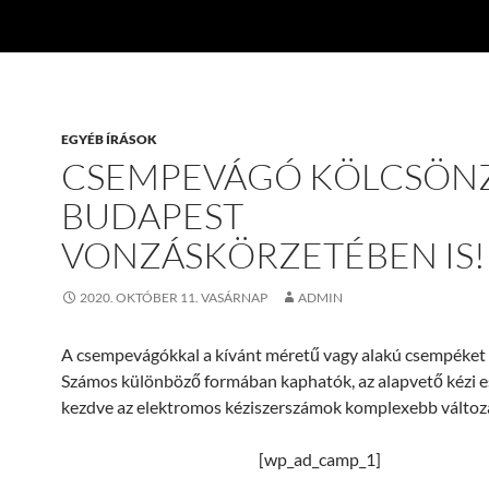
EGYÉB ÍRÁSOK
CSEMPEVÁGÓ KÖLCSÖN
BUDAPEST
VONZÁSKÖRZETÉBEN IS!
2020. OKTÓBER 11. VASÁRNAP
ADMIN
A csempevágókkal a kívánt méretű vagy alakú csempéket 
Számos különböző formában kaphatók, az alapvető kézi 
kezdve az elektromos kéziszerszámok komplexebb változa
[wp_ad_camp_1]