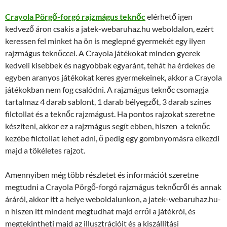
Crayola Pörgő-forgó rajzmágus teknőc
elérhető igen
kedvező áron csakis a jatek-webaruhaz.hu weboldalon, ezért
keressen fel minket ha ön is meglepné gyermekét egy ilyen
rajzmágus teknőccel. A Crayola játékokat minden gyerek
kedveli kisebbek és nagyobbak egyaránt, tehát ha érdekes de
egyben aranyos játékokat keres gyermekeinek, akkor a Crayola
játékokban nem fog csalódni. A rajzmágus teknőc csomagja
tartalmaz 4 darab sablont, 1 darab bélyegzőt, 3 darab színes
filctollat és a teknőc rajzmágust. Ha pontos rajzokat szeretne
készíteni, akkor ez a rajzmágus segít ebben, hiszen a teknőc
kezébe filctollat lehet adni, ő pedig egy gombnyomásra elkezdi
majd a tökéletes rajzot.
Amennyiben még több részletet és információt szeretne
megtudni a Crayola Pörgő-forgó rajzmágus teknőcről és annak
áráról, akkor itt a helye weboldalunkon, a jatek-webaruhaz.hu-
n hiszen itt mindent megtudhat majd erről a játékról, és
megtekintheti majd az illusztrációit és a kiszállítási