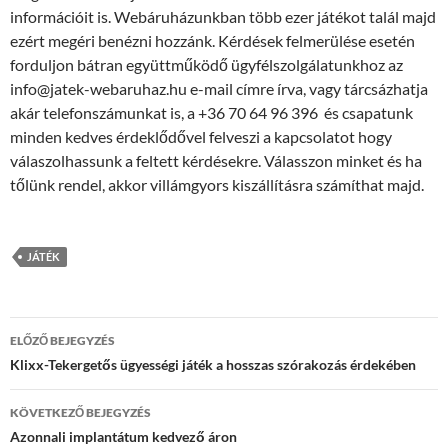
információit is. Webáruházunkban több ezer játékot talál majd
ezért megéri benézni hozzánk. Kérdések felmerülése esetén
forduljon bátran együttműködő ügyfélszolgálatunkhoz az
info@jatek-webaruhaz.hu e-mail címre írva, vagy tárcsázhatja
akár telefonszámunkat is, a +36 70 64 96 396 és csapatunk
minden kedves érdeklődővel felveszi a kapcsolatot hogy
válaszolhassunk a feltett kérdésekre. Válasszon minket és ha
tőlünk rendel, akkor villámgyors kiszállításra számíthat majd.
JÁTÉK
Bejegyzés
ELŐZŐ BEJEGYZÉS
navigáció
Klixx-Tekergetős ügyességi játék a hosszas szórakozás érdekében
KÖVETKEZŐ BEJEGYZÉS
Azonnali implantátum kedvező áron