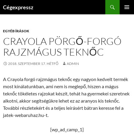
Kilépés
Keresés
Cégexpressz
a
ELSŐDL
tartalomba
MENÜ
EGYÉB ÍRÁSOK
CRAYOLA PÖRGŐ-FORGÓ
RAJZMÁGUS TEKNŐC
2018. SZEPTEMBER 17. HÉTFŐ
ADMIN
A Crayola forgó rajzmágus teknőc egy nagyon kedvelt termék
most kínálatunkban, ami nem is meglepő, hiszen a mágus
teknőc tökéletes rajzokat készít, tehát ha gyermekei szeretnek
alkotni, akkor segítségükre lehet ez az aranyos kis teknőc.
További részletekért és a teljes leírásért bátran keresse fel a
jatek-webaruhaz.hu-t.
[wp_ad_camp_1]