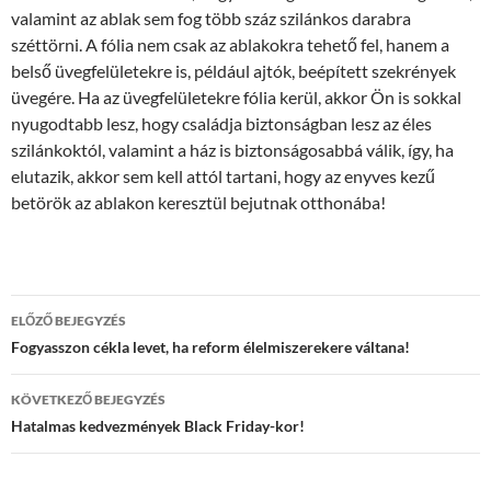
valamint az ablak sem fog több száz szilánkos darabra
széttörni. A fólia nem csak az ablakokra tehető fel, hanem a
belső üvegfelületekre is, például ajtók, beépített szekrények
üvegére. Ha az üvegfelületekre fólia kerül, akkor Ön is sokkal
nyugodtabb lesz, hogy családja biztonságban lesz az éles
szilánkoktól, valamint a ház is biztonságosabbá válik, így, ha
elutazik, akkor sem kell attól tartani, hogy az enyves kezű
betörök az ablakon keresztül bejutnak otthonába!
Bejegyzés
ELŐZŐ BEJEGYZÉS
navigáció
Fogyasszon cékla levet, ha reform élelmiszerekere váltana!
KÖVETKEZŐ BEJEGYZÉS
Hatalmas kedvezmények Black Friday-kor!