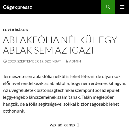
Kilépés
Keresés
Cégexpressz
a
ELSŐDL
tartalomba
MENÜ
EGYÉB ÍRÁSOK
ABLAKFÓLIA NÉLKÜL EGY
ABLAK SEM AZ IGAZI
2020. SZEPTEMBER 19. SZOMBAT
ADMIN
Természetesen ablakfólia nélkül is lehet létezni, de olyan sok
előnnyel rendelkezik az ablakfólia, hogy nem érdemes kihagyni.
Az üvegfelületek biztonságtechnikai szempontból az épület
leggyengébb láncszemének számítanak. Talán meglepően
hangzik, de a fólia segítségével sokkal biztonságosabb lehet
otthonunk.
[wp_ad_camp_1]