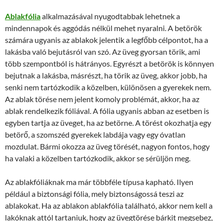
Ablakfólia
alkalmazásával nyugodtabbak lehetnek a
mindennapok és aggódás nélkül mehet nyaralni. A betörök
számára ugyanis az ablakok jelentik a legfőbb célpontot, ha a
lakásba való bejutásról van szó. Az üveg gyorsan törik, ami
több szempontból is hátrányos. Egyrészt a betörök is könnyen
bejutnak a lakásba, másrészt, ha törik az üveg, akkor jobb, ha
senki nem tartózkodik a közelben, különösen a gyerekek nem.
Az ablak törése nem jelent komoly problémát, akkor, ha az
ablak rendelkezik fóliával. A fólia ugyanis abban az esetben is
egyben tartja az üveget, ha az betörne. A törést okozhatja egy
betörő, a szomszéd gyerekek labdája vagy egy óvatlan
mozdulat. Bármi okozza az üveg törését, nagyon fontos, hogy
ha valaki a közelben tartózkodik, akkor se sérüljön meg.
Az ablakfóliáknak ma már többféle típusa kapható. Ilyen
például a biztonsági fólia, mely biztonságossá teszi az
ablakokat. Ha az ablakon ablakfólia található, akkor nem kell a
lakóknak attól tartaniuk, hogy az üvegtörése bárkit megsebez,