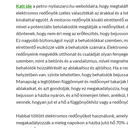
Katt ide
a petro-nyilaszaro.hu weboldalra, hogy megtalál
elektromos redőnyök széles választékát az árakkal és a tel
kínálattal együtt. A motoros redőnyök kiváló elrettentő e
mivel a potenciális betolakodók meglátják a redőnyöket, 
döntenek, hogy nem éri meg az erőfeszítés, hogy bejusso
Ez nagyobb biztonságot nyújt a behatolókkal szemben, miv
elrettentő eszközzé válik a behatolók számára. Elektromo
redőnyeink megvédik otthonát és családját olyan fenyege
szemben, mint a betörés és a vandalizmus, mivel megnehez
behatolók hozzáférését az ablakaihoz és ajtóihoz. Ha a re
helyzetben van, szinte lehetetlen, hogy behatolók bejuss
Manapság a legtöbben függönnyel és redőnnyel takarják l
ablakaikat, és azt gondolják, hogy ez megakadályozza, hog
bejusson a házba nyáron, és a hő kimenjen télen, anélkül,
vennék, hogyan jut el a hő a függönyökhöz vagy a redőny
Habbal töltött elektromos redőnyöket használunk, amel
megakadályozzák a meleg napokon a házba jutó hő 70%-át