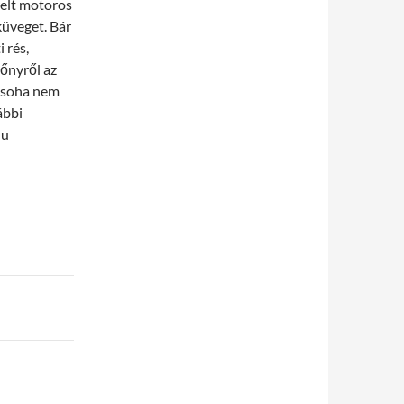
relt motoros
küveget. Bár
 rés,
dőnyről az
z soha nem
ábbi
hu