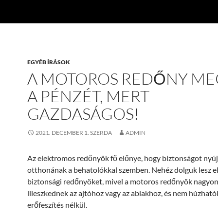
EGYÉB ÍRÁSOK
A MOTOROS REDŐNY ME
A PÉNZÉT, MERT
GAZDASÁGOS!
2021. DECEMBER 1. SZERDA
ADMIN
Az elektromos redőnyök fő előnye, hogy biztonságot nyú
otthonának a behatolókkal szemben. Nehéz dolguk lesz el
biztonsági redőnyöket, mivel a motoros redőnyök nagyo
illeszkednek az ajtóhoz vagy az ablakhoz, és nem húzható
erőfeszítés nélkül.