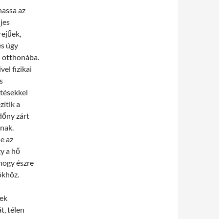
hassa az
jes
rejűek,
és úgy
n otthonába.
el fizikai
s
tésekkel
ítik a
dőny zárt
anak.
e az
y a hő
 hogy észre
ökhöz.
yek
, télen