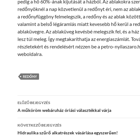
pedig a hő 60%-ának kijutását a házból. Az ablakokra sze
redőnyöknél a nap közvetlenül a redőnyt éri, nem az abla
a redőnyfüggöny felmelegszik, a redőny és az ablak közötti
valamint a belső légáramlás miatt kevesebb hő kerül a re
ablaküvegre. Az ablaküveg kevésbé melegszik fel, és a há
lesz túl meleg. Így megtakaríthatja az energiaszámlát. Tov
részletekért és rendelésért nézzen be a petro-nyilaszaro.
weboldalra.
REDŐNY
Bejegyzés
ELŐZŐ BEJEGYZÉS
navigáció
A műköröm webáruház óriási választékkal várja
KÖVETKEZŐ BEJEGYZÉS
Hidraulika szűrő alkatrészek vásárlása egyszerűen!