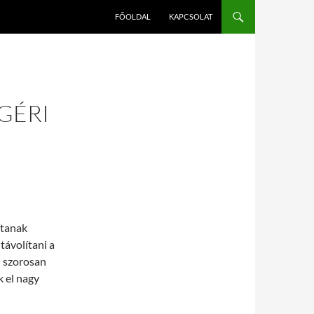
FŐOLDAL
KAPCSOLAT
GÉRI
jtanak
távolítani a
n szorosan
k el nagy