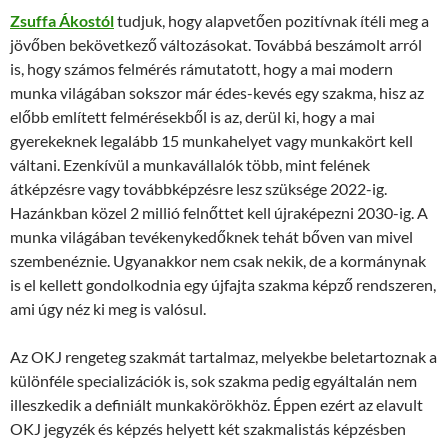
Zsuffa Ákostól
tudjuk, hogy alapvetően pozitívnak ítéli meg a
jövőben bekövetkező változásokat. Továbbá beszámolt arról
is, hogy számos felmérés rámutatott, hogy a mai modern
munka világában sokszor már édes-kevés egy szakma, hisz az
előbb említett felmérésekből is az, derül ki, hogy a mai
gyerekeknek legalább 15 munkahelyet vagy munkakört kell
váltani. Ezenkívül a munkavállalók több, mint felének
átképzésre vagy továbbképzésre lesz szüksége 2022-ig.
Hazánkban közel 2 millió felnőttet kell újraképezni 2030-ig. A
munka világában tevékenykedőknek tehát bőven van mivel
szembenéznie. Ugyanakkor nem csak nekik, de a kormánynak
is el kellett gondolkodnia egy újfajta szakma képző rendszeren,
ami úgy néz ki meg is valósul.
Az OKJ rengeteg szakmát tartalmaz, melyekbe beletartoznak a
különféle specializációk is, sok szakma pedig egyáltalán nem
illeszkedik a definiált munkakörökhöz. Éppen ezért az elavult
OKJ jegyzék és képzés helyett két szakmalistás képzésben