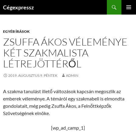
Kilépés
Keresés
Cégexpressz
a
ELSŐDL
tartalomba
MENÜ
EGYÉB ÍRÁSOK
ZSUFFA ÁKOS VÉLEMÉNYE
KÉT SZAKMALISTA
LÉTREJÖTTÉRŐL
2019. AUGUSZTUS 9. PÉNTEK
ADMIN
A szakma tanulást illető változások kapcsán megoszlik az
emberek véleménye. A témáról egy szakmabeli is elmondta
gondolatait, még pedig Zsuffa Ákos, a Felnőttképzők
Szövetségének elnöke.
[wp_ad_camp_1]