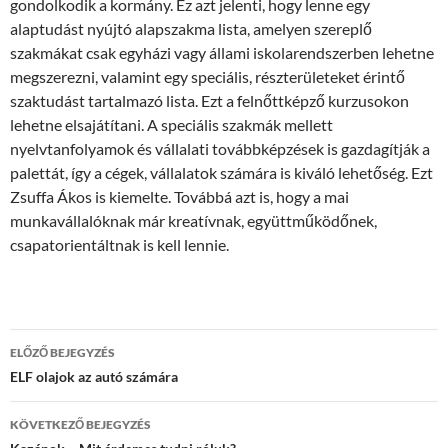
gondolkodik a kormány. Ez azt jelenti, hogy lenne egy
alaptudást nyújtó alapszakma lista, amelyen szereplő
szakmákat csak egyházi vagy állami iskolarendszerben lehetne
megszerezni, valamint egy speciális, részterületeket érintő
szaktudást tartalmazó lista. Ezt a felnőttképző kurzusokon
lehetne elsajátítani. A speciális szakmák mellett
nyelvtanfolyamok és vállalati továbbképzések is gazdagítják a
palettát, így a cégek, vállalatok számára is kiváló lehetőség. Ezt
Zsuffa Ákos is kiemelte. Továbbá azt is, hogy a mai
munkavállalóknak már kreatívnak, együttműködőnek,
csapatorientáltnak is kell lennie.
Bejegyzés
ELŐZŐ BEJEGYZÉS
navigáció
ELF olajok az autó számára
KÖVETKEZŐ BEJEGYZÉS