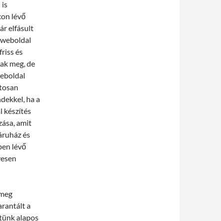
 is
con lévő
r elfásult
 weboldal
riss és
tak meg, de
weboldal
atosan
ndekkel, ha a
 készítés
zása, amit
áruház és
ben lévő
yesen
 meg
rantált a
etünk alapos