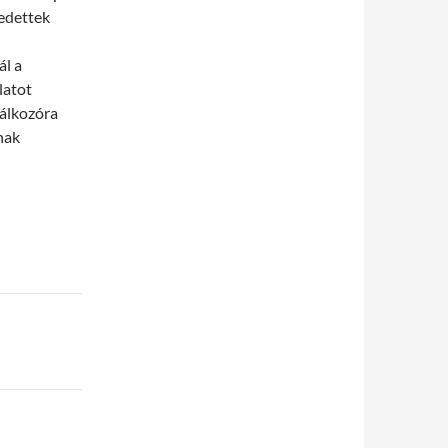
gedettek
ál a
latot
lálkozóra
nak
l