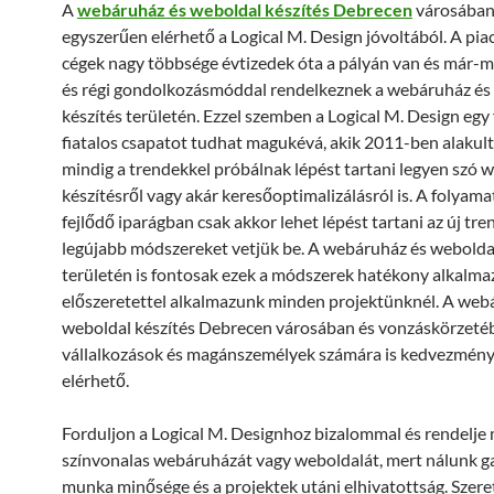
A
webáruház és weboldal készítés Debrecen
városában
egyszerűen elérhető a Logical M. Design jóvoltából. A pia
cégek nagy többsége évtizedek óta a pályán van és már-má
és régi gondolkozásmóddal rendelkeznek a webáruház és
készítés területén. Ezzel szemben a Logical M. Design egy f
fiatalos csapatot tudhat magukévá, akik 2011-ben alakul
mindig a trendekkel próbálnak lépést tartani legyen szó 
készítésről vagy akár keresőoptimalizálásról is. A folyam
fejlődő iparágban csak akkor lehet lépést tartani az új tre
legújabb módszereket vetjük be. A webáruház és weboldal
területén is fontosak ezek a módszerek hatékony alkalma
előszeretettel alkalmazunk minden projektünknél. A web
weboldal készítés Debrecen városában és vonzáskörzeté
vállalkozások és magánszemélyek számára is kedvezmén
elérhető.
Forduljon a Logical M. Designhoz bizalommal és rendelje
színvonalas webáruházát vagy weboldalát, mert nálunk ga
munka minősége és a projektek utáni elhivatottság. Szer