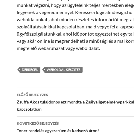
munkát végezni, hogy az ügyfeleink teljes mértékben elé
legyenek a végeredménnyel. Keresse a logicalmdesign.hu
weboldalunkat, ahol minden részletes információt megtal
szolgáltatásainkkal kapcsolatban, majd vegye fel a kapcso
ügyfélszolgálatunkkal, ahol időpontot egyeztethet egy ta
vagy akár online is megrendelheti a minőségi és a mai kor
megfelelő webáruházát vagy weboldalát.
DEBRECEN
WEBOLDAL KÉSZÍTÉS
Bejegyzés
ELŐZŐ BEJEGYZÉS
navigáció
Zsuffa Ákos tulajdonos ezt mondta a Zsályaliget élményparkka
kapcsolatban
KÖVETKEZŐ BEJEGYZÉS
Toner rendelés egyszerűen és kedvező áron!