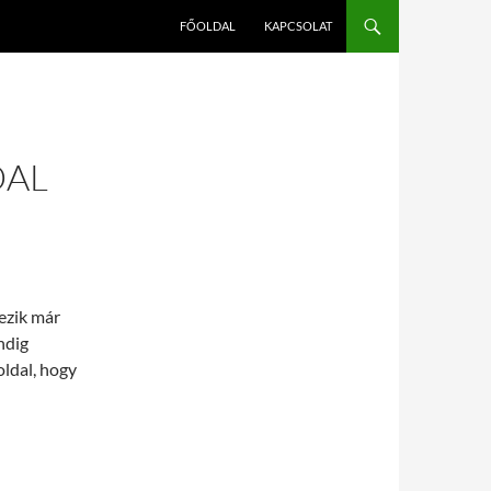
FŐOLDAL
KAPCSOLAT
DAL
ezik már
ndig
ldal, hogy