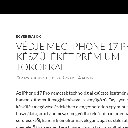
EGYÉB ÍRÁSOK
VÉDJE MEG IPHONE 17 
KÉSZÜLÉKÉT PRÉMIUM
TOKOKKAL!
2025. AUGUSZTUS 31. VASÁRNAP
ADMIN
Az iPhone 17 Pro nemcsak technológiai csúcsteljesítmény
hanem kifinomult megjelenésével is lenyűgöző. Egy ilyen
készülék megóvása érdekében elengedhetetlen egy minős
használata, amely nemcsak megvédi a telefont a mindenn
sérülésektől, hanem kiemeli annak eleganciáját és stílusát
megfelelő tok kiválasztása hosszú távon hozzájárulhat k