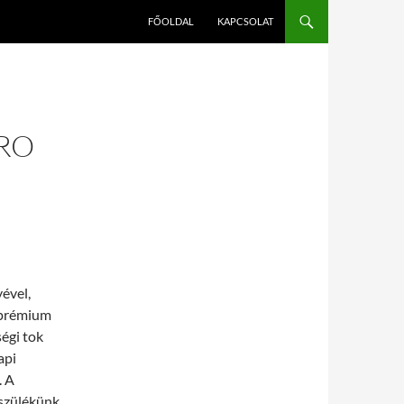
FŐOLDAL
KAPCSOLAT
PRO
ével,
 prémium
égi tok
api
. A
észülékünk