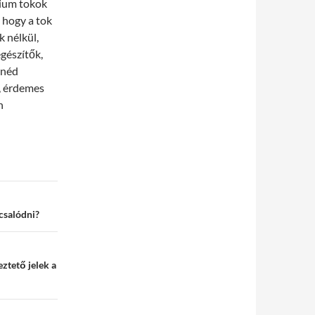
mium tokok
, hogy a tok
k nélkül,
gészítők,
tnéd
, érdemes
n
csalódni?
eztető jelek a