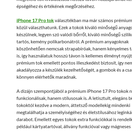
épségéhez és értékének megőrzéséhez.
iPhone 17 Pro tok
választékban ma már számos prémium
közül választhatunk. Ezek a tokok kiváló minőségű anyag
készülnek, legyen szó valódi bőrről, kiváló minőségű szili
tartós, kemény polikarbonátról. A prémium anyagoknak
köszönhetően nemcsak strapabíróak, hanem kényelmes t
is, így használatuk hosszú távon is kellemes élményt nyújt
prémium tok emellett pontos illeszkedést biztosít, így ne
akadályozza a készülék kezelhetőségét, a gombok és a cs
könnyen elérhetők maradnak.
A dizájn szempontjából a prémium iPhone 17 Pro tokok 
funkcionálisak, hanem stílusosak is. A letisztult, elegáns 
tokoktól kezdve a modern, áttetsző modellekig mindenki
megtalálhatja a személyiségéhez és életstílusához leginká
darabot. Emellett egyes tokok extra funkciókkal is rendel
például kártyatartóval, állvány funkcióval vagy mágneses 