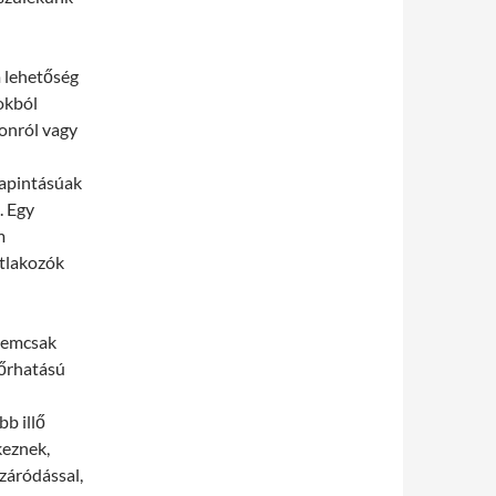
 lehetőség
okból
konról vagy
apintásúak
. Egy
m
atlakozók
nemcsak
bőrhatású
bb illő
keznek,
záródással,