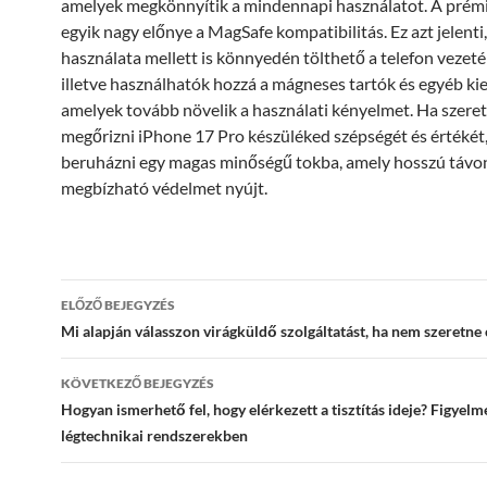
amelyek megkönnyítik a mindennapi használatot. A pré
egyik nagy előnye a MagSafe kompatibilitás. Ez azt jelenti
használata mellett is könnyedén tölthető a telefon vezeté
illetve használhatók hozzá a mágneses tartók és egyéb kie
amelyek tovább növelik a használati kényelmet. Ha szere
megőrizni iPhone 17 Pro készüléked szépségét és értékét
beruházni egy magas minőségű tokba, amely hosszú távo
megbízható védelmet nyújt.
Bejegyzés
ELŐZŐ BEJEGYZÉS
navigáció
Mi alapján válasszon virágküldő szolgáltatást, ha nem szeretne 
KÖVETKEZŐ BEJEGYZÉS
Hogyan ismerhető fel, hogy elérkezett a tisztítás ideje? Figyelm
légtechnikai rendszerekben