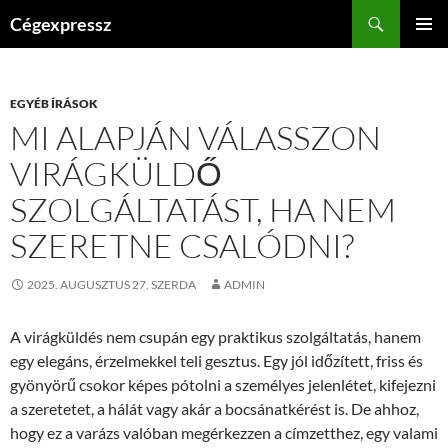
Kilépés
Keresés
Cégexpressz
a
ELSŐDL
tartalomba
MENÜ
EGYÉB ÍRÁSOK
MI ALAPJÁN VÁLASSZON
VIRÁGKÜLDŐ
SZOLGÁLTATÁST, HA NEM
SZERETNE CSALÓDNI?
2025. AUGUSZTUS 27. SZERDA
ADMIN
A virágküldés nem csupán egy praktikus szolgáltatás, hanem
egy elegáns, érzelmekkel teli gesztus. Egy jól időzített, friss és
gyönyörű csokor képes pótolni a személyes jelenlétet, kifejezni
a szeretetet, a hálát vagy akár a bocsánatkérést is. De ahhoz,
hogy ez a varázs valóban megérkezzen a címzetthez, egy valami