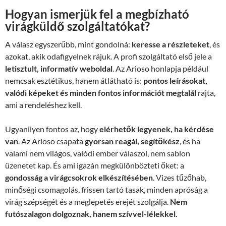
Hogyan ismerjük fel a megbízható
virágküldő szolgáltatókat?
A válasz egyszerűbb, mint gondolná:
keresse a részleteket
, és
azokat, akik odafigyelnek rájuk. A profi szolgáltató első jele a
letisztult, informatív weboldal
. Az Arioso honlapja például
nemcsak esztétikus, hanem átlátható is:
pontos leírásokat,
valódi képeket és minden fontos információt megtalál
rajta,
ami a rendeléshez kell.
Ugyanilyen fontos az, hogy
elérhetők legyenek, ha kérdése
van
. Az Arioso csapata
gyorsan reagál, segítőkész
, és ha
valami nem világos, valódi ember válaszol, nem sablon
üzenetet kap. És ami igazán megkülönbözteti őket: a
gondosság a virágcsokrok elkészítésében
. Vizes tűzőhab,
minőségi csomagolás, frissen tartó tasak, minden apróság a
virág szépségét és a meglepetés erejét szolgálja.
Nem
futószalagon dolgoznak, hanem szívvel-lélekkel.