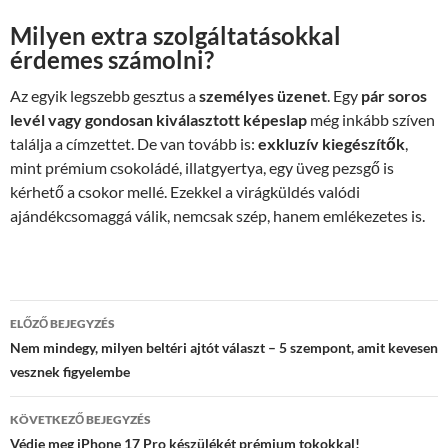
Milyen extra szolgáltatásokkal
érdemes számolni?
Az egyik legszebb gesztus a
személyes üzenet
. Egy
pár soros
levél vagy gondosan kiválasztott képeslap
még inkább szíven
találja a címzettet. De van tovább is:
exkluzív kiegészítők
,
mint prémium csokoládé, illatgyertya, egy üveg pezsgő is
kérhető a csokor mellé. Ezekkel a virágküldés valódi
ajándékcsomaggá válik, nemcsak szép, hanem emlékezetes is.
Bejegyzés
ELŐZŐ BEJEGYZÉS
navigáció
Nem mindegy, milyen beltéri ajtót választ – 5 szempont, amit kevesen
vesznek figyelembe
KÖVETKEZŐ BEJEGYZÉS
Védje meg iPhone 17 Pro készülékét prémium tokokkal!