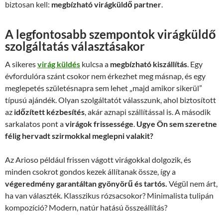
biztosan kell:
megbízható virágküldő partner
.
A legfontosabb szempontok virágküldő
szolgáltatás választásakor
A sikeres
virág küldés
kulcsa a
megbízható kiszállítás
. Egy
évfordulóra szánt csokor nem érkezhet meg másnap, és egy
meglepetés születésnapra sem lehet „majd amikor sikerül”
típusú ajándék. Olyan szolgáltatót válasszunk, ahol biztosított
az
időzített kézbesítés
, akár aznapi szállítással is. A második
sarkalatos pont a
virágok frissessége
.
Ugye Ön sem szeretne
félig hervadt szirmokkal meglepni valakit?
Az Arioso például frissen vágott virágokkal dolgozik, és
minden csokrot gondos kezek állítanak össze, így a
végeredmény garantáltan gyönyörű és tartós.
Végül nem árt,
ha van választék. Klasszikus rózsacsokor? Minimalista tulipán
kompozíció? Modern, natúr hatású összeállítás?