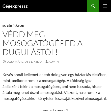
Kilépés
Keresés
Cégexpressz
a
ELSŐDL
tartalomba
MENÜ
EGYÉB ÍRÁSOK
VÉDD MEG
MOSOGATÓGÉPED A
DUGULÁSTÓL!
2020. MÁRCIUS 31. KEDD
ADMIN
Kevés annál kellemetlenebb dolog van egy háztartás életében,
mint, amikor elromlik a mosogatógép. A többség igazi
áldásként tekint a mosogatógépre, ami nem is csoda, hiszen
általa meg lehet úszni a mosogatást. Viszont, ha elromlik a
mosogatógép, akkor kénytelen lesz saját kezével elmosogatni.
[wp_ad_camp_1]