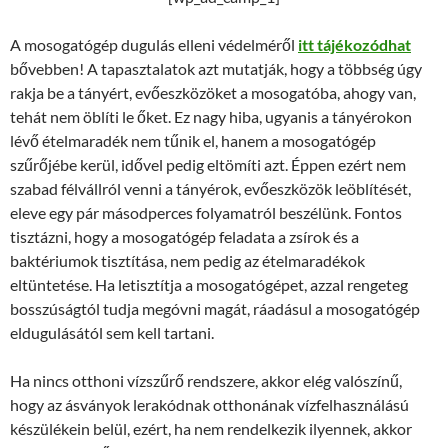
A mosogatógép dugulás elleni védelméről
itt tájékozódhat
bővebben! A tapasztalatok azt mutatják, hogy a többség úgy
rakja be a tányért, evőeszközöket a mosogatóba, ahogy van,
tehát nem öblíti le őket. Ez nagy hiba, ugyanis a tányérokon
lévő ételmaradék nem tűnik el, hanem a mosogatógép
szűrőjébe kerül, idővel pedig eltömíti azt. Éppen ezért nem
szabad félvállról venni a tányérok, evőeszközök leöblítését,
eleve egy pár másodperces folyamatról beszélünk. Fontos
tisztázni, hogy a mosogatógép feladata a zsírok és a
baktériumok tisztítása, nem pedig az ételmaradékok
eltüntetése. Ha letisztítja a mosogatógépet, azzal rengeteg
bosszúságtól tudja megóvni magát, ráadásul a mosogatógép
eldugulásától sem kell tartani.
Ha nincs otthoni vízszűrő rendszere, akkor elég valószínű,
hogy az ásványok lerakódnak otthonának vízfelhasználású
készülékein belül, ezért, ha nem rendelkezik ilyennek, akkor