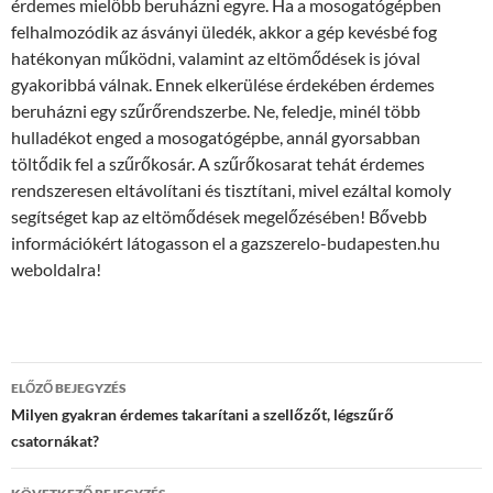
érdemes mielőbb beruházni egyre. Ha a mosogatógépben
felhalmozódik az ásványi üledék, akkor a gép kevésbé fog
hatékonyan működni, valamint az eltömődések is jóval
gyakoribbá válnak. Ennek elkerülése érdekében érdemes
beruházni egy szűrőrendszerbe. Ne, feledje, minél több
hulladékot enged a mosogatógépbe, annál gyorsabban
töltődik fel a szűrőkosár. A szűrőkosarat tehát érdemes
rendszeresen eltávolítani és tisztítani, mivel ezáltal komoly
segítséget kap az eltömődések megelőzésében! Bővebb
információkért látogasson el a gazszerelo-budapesten.hu
weboldalra!
Bejegyzés
ELŐZŐ BEJEGYZÉS
navigáció
Milyen gyakran érdemes takarítani a szellőzőt, légszűrő
csatornákat?