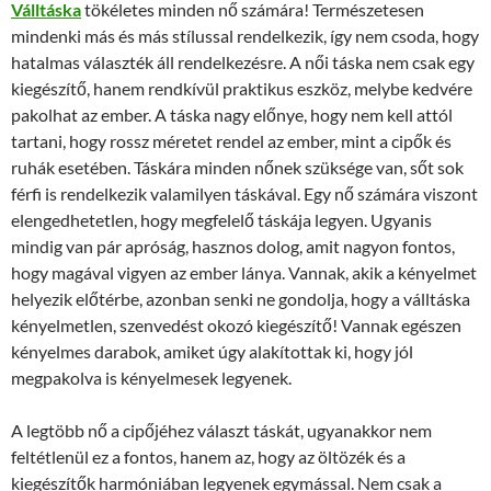
Válltáska
tökéletes minden nő számára! Természetesen
mindenki más és más stílussal rendelkezik, így nem csoda, hogy
hatalmas választék áll rendelkezésre. A női táska nem csak egy
kiegészítő, hanem rendkívül praktikus eszköz, melybe kedvére
pakolhat az ember. A táska nagy előnye, hogy nem kell attól
tartani, hogy rossz méretet rendel az ember, mint a cipők és
ruhák esetében. Táskára minden nőnek szüksége van, sőt sok
férfi is rendelkezik valamilyen táskával. Egy nő számára viszont
elengedhetetlen, hogy megfelelő táskája legyen. Ugyanis
mindig van pár apróság, hasznos dolog, amit nagyon fontos,
hogy magával vigyen az ember lánya. Vannak, akik a kényelmet
helyezik előtérbe, azonban senki ne gondolja, hogy a válltáska
kényelmetlen, szenvedést okozó kiegészítő! Vannak egészen
kényelmes darabok, amiket úgy alakítottak ki, hogy jól
megpakolva is kényelmesek legyenek.
A legtöbb nő a cipőjéhez választ táskát, ugyanakkor nem
feltétlenül ez a fontos, hanem az, hogy az öltözék és a
kiegészítők harmóniában legyenek egymással. Nem csak a