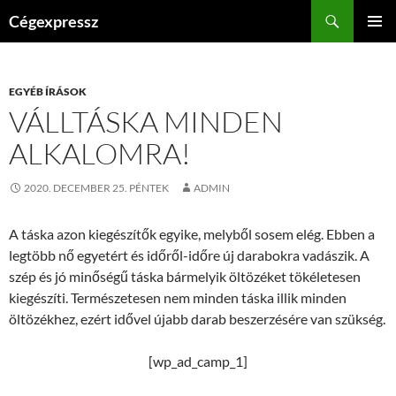
Kilépés
Keresés
Cégexpressz
a
ELSŐDL
tartalomba
MENÜ
EGYÉB ÍRÁSOK
VÁLLTÁSKA MINDEN
ALKALOMRA!
2020. DECEMBER 25. PÉNTEK
ADMIN
A táska azon kiegészítők egyike, melyből sosem elég. Ebben a
legtöbb nő egyetért és időről-időre új darabokra vadászik. A
szép és jó minőségű táska bármelyik öltözéket tökéletesen
kiegészíti. Természetesen nem minden táska illik minden
öltözékhez, ezért idővel újabb darab beszerzésére van szükség.
[wp_ad_camp_1]