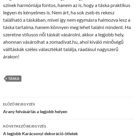
színek harmóniája fontos, hanem az is, hogy a táska praktikus
legyen és kényelmes is. Nem árt, ha sok zseb és rekesz
található a táskában, mivel így nem egymásra halmozva lesz a
táska tartalma, hanem könnyen meg lehet találni mindent. Ha
szeretne stílusos női táskát vásárolni, akkor a legjobb hely,
ahonnan vásárolhat a zomadivat.hu, ahol kiváló minőségű
válltáskák széles választékát találja, ráadásul nagyszerű
árakon!
TÁSKA
Bejegyzés
ELŐZŐ BEJEGYZÉS
navigáció
Arany felvásárlás a legjobb helyen
KÖVETKEZŐ BEJEGYZÉS
A legjobb Karácsonyi dekoráció ötletek