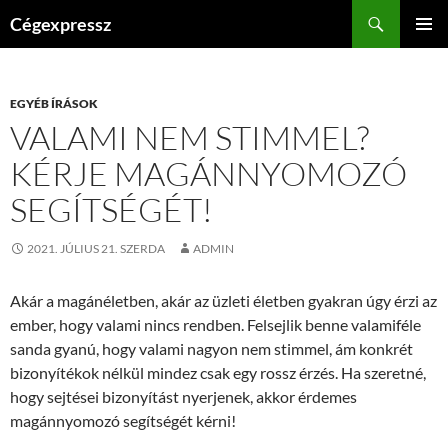
Kilépés
Keresés
Cégexpressz
a
ELSŐDL
tartalomba
MENÜ
EGYÉB ÍRÁSOK
VALAMI NEM STIMMEL?
KÉRJE MAGÁNNYOMOZÓ
SEGÍTSÉGÉT!
2021. JÚLIUS 21. SZERDA
ADMIN
Akár a magánéletben, akár az üzleti életben gyakran úgy érzi az
ember, hogy valami nincs rendben. Felsejlik benne valamiféle
sanda gyanú, hogy valami nagyon nem stimmel, ám konkrét
bizonyítékok nélkül mindez csak egy rossz érzés. Ha szeretné,
hogy sejtései bizonyítást nyerjenek, akkor érdemes
magánnyomozó segítségét kérni!