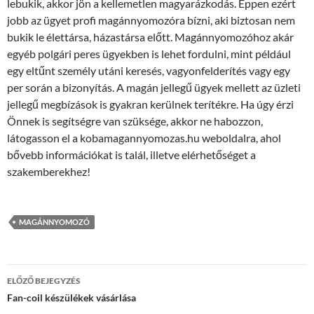
lebukik, akkor jön a kellemetlen magyarázkodás. Éppen ezért
jobb az ügyet profi magánnyomozóra bízni, aki biztosan nem
bukik le élettársa, házastársa előtt. Magánnyomozóhoz akár
egyéb polgári peres ügyekben is lehet fordulni, mint például
egy eltűnt személy utáni keresés, vagyonfelderítés vagy egy
per során a bizonyítás. A magán jellegű ügyek mellett az üzleti
jellegű megbízások is gyakran kerülnek terítékre. Ha úgy érzi
Önnek is segítségre van szüksége, akkor ne habozzon,
látogasson el a kobamagannyomozas.hu weboldalra, ahol
bővebb információkat is talál, illetve elérhetőséget a
szakemberekhez!
MAGÁNNYOMOZÓ
Bejegyzés
ELŐZŐ BEJEGYZÉS
navigáció
Fan-coil készülékek vásárlása