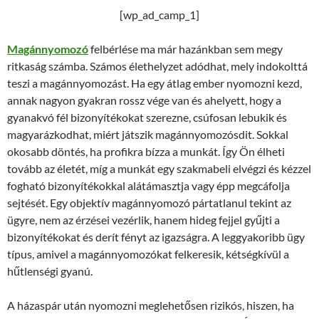
[wp_ad_camp_1]
Magánnyomozó
felbérlése ma már hazánkban sem megy
ritkaság számba. Számos élethelyzet adódhat, mely indokolttá
teszi a magánnyomozást. Ha egy átlag ember nyomozni kezd,
annak nagyon gyakran rossz vége van és ahelyett, hogy a
gyanakvó fél bizonyítékokat szerezne, csúfosan lebukik és
magyarázkodhat, miért játszik magánnyomozósdit. Sokkal
okosabb döntés, ha profikra bízza a munkát. Így Ön élheti
tovább az életét, míg a munkát egy szakmabeli elvégzi és kézzel
fogható bizonyítékokkal alátámasztja vagy épp megcáfolja
sejtését. Egy objektív magánnyomozó pártatlanul tekint az
ügyre, nem az érzései vezérlik, hanem hideg fejjel gyűjti a
bizonyítékokat és derít fényt az igazságra. A leggyakoribb ügy
típus, amivel a magánnyomozókat felkeresik, kétségkívül a
hűtlenségi gyanú.
A házaspár után nyomozni meglehetősen rizikós, hiszen, ha