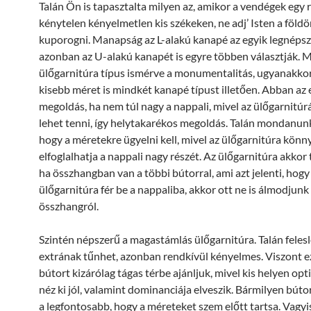
Talán Ön is tapasztalta milyen az, amikor a vendégek egy 
kénytelen kényelmetlen kis székeken, ne adj’ Isten a föld
kuporogni. Manapság az L-alakú kanapé az egyik legnéps
azonban az U-alakú kanapét is egyre többen választják. 
ülőgarnitúra típus ismérve a monumentalitás, ugyanakkor
kisebb méret is mindkét kanapé típust illetően. Abban az e
megoldás, ha nem túl nagy a nappali, mivel az ülőgarnitúrát
lehet tenni, így helytakarékos megoldás. Talán mondanunk
hogy a méretekre ügyelni kell, mivel az ülőgarnitúra könn
elfoglalhatja a nappali nagy részét. Az ülőgarnitúra akkor 
ha összhangban van a többi bútorral, ami azt jelenti, hogy
ülőgarnitúra fér be a nappaliba, akkor ott ne is álmodjunk
összhangról.
Szintén népszerű a magastámlás ülőgarnitúra. Talán feles
extrának tűnhet, azonban rendkívül kényelmes. Viszont ez
bútort kizárólag tágas térbe ajánljuk, mivel kis helyen opt
néz ki jól, valamint dominanciája elveszik. Bármilyen bútort
a legfontosabb, hogy a méreteket szem előtt tartsa. Vagyi