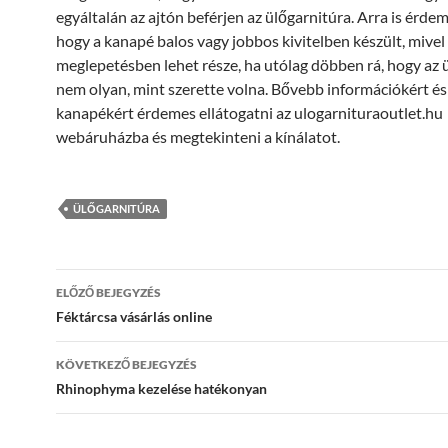
egyáltalán az ajtón beférjen az ülőgarnitúra. Arra is érdem
hogy a kanapé balos vagy jobbos kivitelben készült, mivel
meglepetésben lehet része, ha utólag döbben rá, hogy az 
nem olyan, mint szerette volna. Bővebb információkért és
kanapékért érdemes ellátogatni az ulogarnituraoutlet.hu
webáruházba és megtekinteni a kínálatot.
ÜLŐGARNITÚRA
Bejegyzés
ELŐZŐ BEJEGYZÉS
navigáció
Féktárcsa vásárlás online
KÖVETKEZŐ BEJEGYZÉS
Rhinophyma kezelése hatékonyan