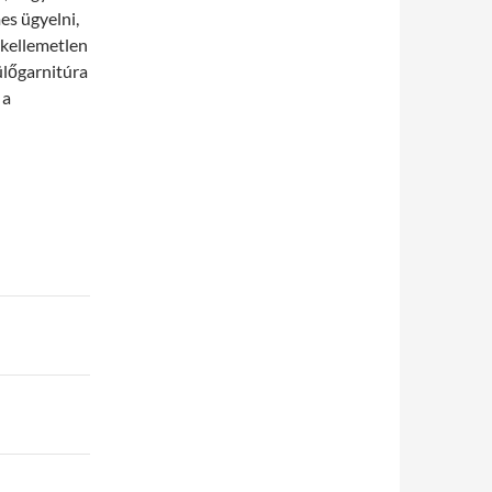
es ügyelni,
 kellemetlen
ülőgarnitúra
 a