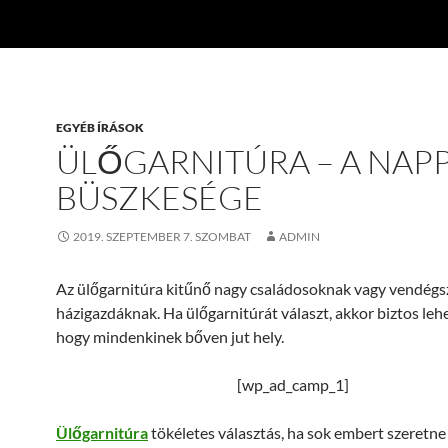
EGYÉB ÍRÁSOK
ÜLŐGARNITÚRA – A NAPP
BÜSZKESÉGE
2019. SZEPTEMBER 7. SZOMBAT
ADMIN
Az ülőgarnitúra kitűnő nagy családosoknak vagy vendégs
házigazdáknak. Ha ülőgarnitúrát választ, akkor biztos leh
hogy mindenkinek bőven jut hely.
[wp_ad_camp_1]
Ülőgarnitúra
tökéletes választás, ha sok embert szeretne 