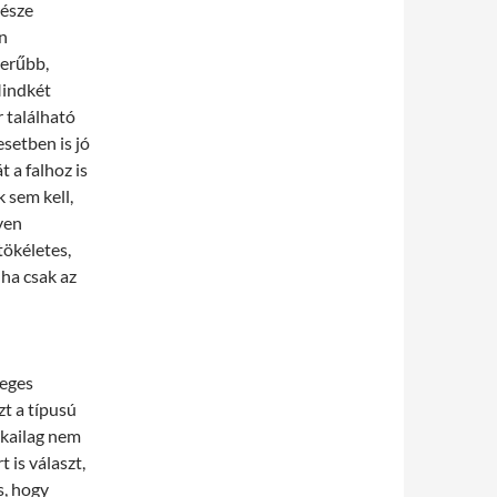
része
ön
zerűbb,
Mindkét
 található
setben is jó
 a falhoz is
 sem kell,
yen
tökéletes,
 ha csak az
leges
t a típusú
ikailag nem
 is választ,
s, hogy