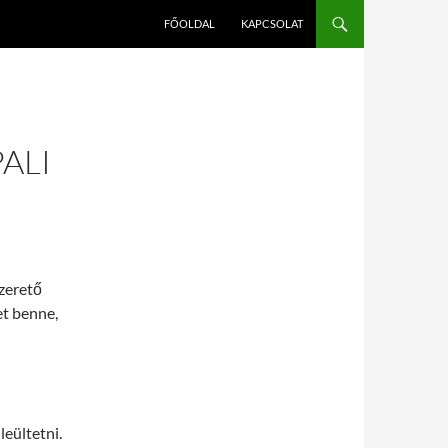
FŐOLDAL
KAPCSOLAT
ALI
zerető
et benne,
leültetni.