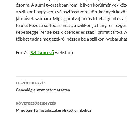
ózonra. A gumi gyorsabban romlik ilyen körülmények közöt
a szilikont nagyszerű választássá zord körülmények közö
járművek számára. Míg a gumi zajforrás lehet a gumi és a 
felület közötti súrlódás miatt, a szilikon jó hang- és rezgés
képességgel rendelkezik, csendes és stabil profilt tartva
többet tudna meg ezekről nézzen be a szilikon-webaruhaz
Forrás:
Szilikon cső
webshop
Bejegyzés
ELŐZŐ BEJEGYZÉS
navigáció
Genealógia, azaz származástan
KÖVETKEZŐ BEJEGYZÉS
Minőségi Ttr festékszalag etikett címkéhez