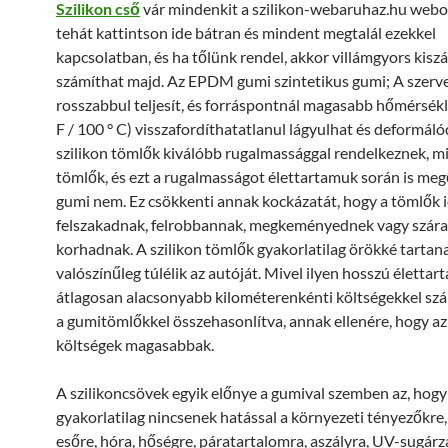
Szilikon cső
vár mindenkit a szilikon-webaruhaz.hu webo
tehát kattintson ide bátran és mindent megtalál ezekkel
kapcsolatban, és ha tőlünk rendel, akkor villámgyors kiszál
számíthat majd. Az EPDM gumi szintetikus gumi; A szerv
rosszabbul teljesít, és forráspontnál magasabb hőmérsékl
F / 100 ° C) visszafordíthatatlanul lágyulhat és deformáló
szilikon tömlők kiválóbb rugalmassággal rendelkeznek, m
tömlők, és ezt a rugalmasságot élettartamuk során is megő
gumi nem. Ez csökkenti annak kockázatát, hogy a tömlők 
felszakadnak, felrobbannak, megkeményednek vagy szára
korhadnak. A szilikon tömlők gyakorlatilag örökké tartana
valószínűleg túlélik az autóját. Mivel ilyen hosszú élettar
átlagosan alacsonyabb kilométerenkénti költségekkel s
a gumitömlőkkel összehasonlítva, annak ellenére, hogy az
költségek magasabbak.
A szilikoncsövek egyik előnye a gumival szemben az, hogy
gyakorlatilag nincsenek hatással a környezeti tényezőkre,
esőre, hóra, hőségre, páratartalomra, aszályra, UV-sugárz