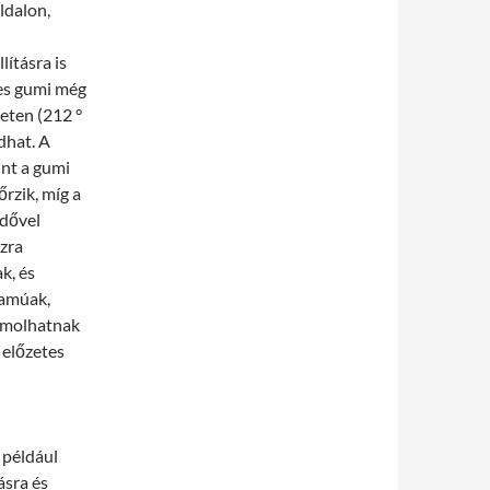
ldalon,
lításra is
es gumi még
eten (212 °
dhat. A
int a gumi
rzik, míg a
idővel
zra
k, és
tamúak,
zámolhatnak
 előzetes
 például
ásra és