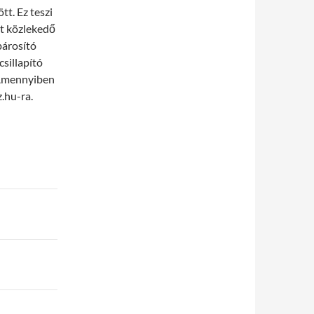
t. Ez teszi
tt közlekedő
párosító
csillapító
. Amennyiben
.hu-ra.