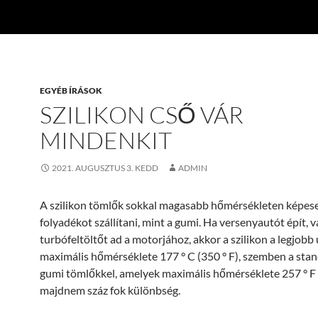
EGYÉB ÍRÁSOK
SZILIKON CSŐ VÁR
MINDENKIT
2021. AUGUSZTUS 3. KEDD
ADMIN
A szilikon tömlők sokkal magasabb hőmérsékleten képes
folyadékot szállítani, mint a gumi. Ha versenyautót épít, 
turbófeltöltőt ad a motorjához, akkor a szilikon a legjobb
maximális hőmérséklete 177 ° C (350 ° F), szemben a s
gumi tömlőkkel, amelyek maximális hőmérséklete 257 ° F (
majdnem száz fok különbség.