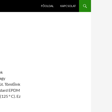
FŐOLDAL
KAPCSOLAT
ek
vagy
 út. Tömlőink
tandard EPDM
125 ° C). Ez