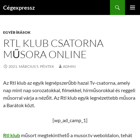
Kilépés
Keresés
Cégexpressz
a
ELSŐDL
tartalomba
MENÜ
EGYÉB ÍRÁSOK
RTL KLUB CSATORNA
MŰSORA ONLINE
2021. MÁRCIUS 5. PÉNTEK
ADMIN
Az Rtl klub az egyik legnépszerűbb hazai Tv-csatorna, amely
nap mint nap sorozatokkal, filmekkel, hírműsorokkal és reggeli
műsorral várja a nézőit. Az Rtl klub egyik legnézettebb műsora
a Barátok közt.
[wp_ad_camp_1]
Rtl klub
műsort megtekinthető a musor.tv weboldalon, tehát