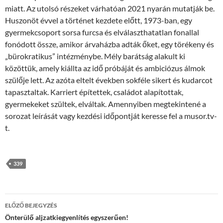
miatt. Az utolsó részeket várhatóan 2021 nyarán mutatják be.
Huszonöt évvel a történet kezdete előtt, 1973-ban, egy
gyermekcsoport sorsa furcsa és elválaszthatatlan fonallal
fonódott össze, amikor árvaházba adták őket, egy törékeny és
„bürokratikus” intézménybe. Mély barátság alakult ki
közöttük, amely kiállta az idő próbáját és ambiciózus álmok
szülője lett. Az azóta eltelt években sokféle sikert és kudarcot
tapasztaltak. Karriert építettek, családot alapítottak,
gyermekeket szültek, elváltak. Amennyiben megtekintené a
sorozat leírását vagy kezdési időpontját keresse fel a musor.tv-
t.
339
Bejegyzés
ELŐZŐ BEJEGYZÉS
navigáció
Önterülő aljzatkiegyenlítés egyszerűen!