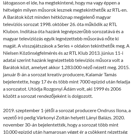
látogasson el ide, ha megtekintené, hogy ma vagy éppen a
hétvégén milyen műsorok lesznek megtekinthetők az RTL-en.
A Barátok közt minden hétköznap megjelenő magyar
televíziós sorozat 1998. október 26. óta működik az RTL
Klubon. Indítása óta hazánk legnépszerűbb sorozatává és a
magyar televíziózás egyik legnézettebb műsorává nőte ki
magát. A visszajátszások a Series + oldalon tekinthetők meg. A
Nielsen Közönségfelmérés és az RTL Klub 2013. június 11-i
adatai szerint hazánk legnézettebb televíziós műsora volt a
Barátok közt, amelyet akkor 1.283.000 néző nézett meg. 2015.
január 8-án a sorozat kreatív producere, Kalamár Tamás
bejelentette, hogy 17 év és több mint 7000 epizód után feladja
a sorozatot. Utódja Rozgonyi Ádám volt, aki 1999 és 2006
között a sorozat rendezőjeként is dolgozott.
2019. szeptember 1-jétől a sorozat producere Ondruss Ilona, ​​a
vezető író pedig Várkonyi Zoltán helyett Lányi Balázs. 2020.
november 30-án bejelentették, hogy a sorozat több mint
10.000 epizód után hamarosan véget ér a csökkent nézettség