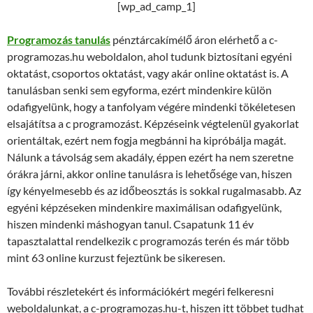
[wp_ad_camp_1]
Programozás tanulás
pénztárcakímélő áron elérhető a c-
programozas.hu weboldalon, ahol tudunk biztosítani egyéni
oktatást, csoportos oktatást, vagy akár online oktatást is. A
tanulásban senki sem egyforma, ezért mindenkire külön
odafigyelünk, hogy a tanfolyam végére mindenki tökéletesen
elsajátítsa a c programozást. Képzéseink végtelenül gyakorlat
orientáltak, ezért nem fogja megbánni ha kipróbálja magát.
Nálunk a távolság sem akadály, éppen ezért ha nem szeretne
órákra járni, akkor online tanulásra is lehetősége van, hiszen
így kényelmesebb és az időbeosztás is sokkal rugalmasabb. Az
egyéni képzéseken mindenkire maximálisan odafigyelünk,
hiszen mindenki máshogyan tanul. Csapatunk 11 év
tapasztalattal rendelkezik c programozás terén és már több
mint 63 online kurzust fejeztünk be sikeresen.
További részletekért és információkért megéri felkeresni
weboldalunkat, a c-programozas.hu-t, hiszen itt többet tudhat