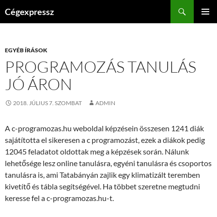
Kilépés
Keresés
Cégexpressz
a
ELSŐDL
tartalomba
MENÜ
EGYÉB ÍRÁSOK
PROGRAMOZÁS TANULÁS
JÓ ÁRON
2018. JÚLIUS 7. SZOMBAT
ADMIN
A c-programozas.hu weboldal képzésein összesen 1241 diák
sajátította el sikeresen a c programozást, ezek a diákok pedig
12045 feladatot oldottak meg a képzések során. Nálunk
lehetősége lesz online tanulásra, egyéni tanulásra és csoportos
tanulásra is, ami Tatabányán zajlik egy klimatizált teremben
kivetítő és tábla segítségével. Ha többet szeretne megtudni
keresse fel a c-programozas.hu-t.