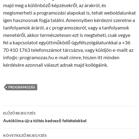
majd meg a különböző képzésekről, az árakról, és
megismerheti a programozási alapokat is, tehát weboldalunkat
igen hasznosnak fogja találni. Amennyiben kérdezni szeretne a
tanfolyamok áráról, a c programozásról, vagy a tanfolyamok
menetéről, akkor természetesen ezt is megteheti, csak vegye
fel a kapcsolatot együttműködő ügyfélszolgálatunkkal a +36
70 410 1763 telefonszámot tárcsázva, vagy küldjön e-mailt az
info@c-programozas.hu e-mail címre, hiszen itt minden
kérdésére azonnali választ adnak majd kollégáink.
PROGRAMOZÁS
Bejegyzés
ELŐZŐ BEJEGYZÉS
navigáció
Autóklíma újra töltés kedvező feltételekkel
KÖVETKEZŐ BEJEGYZÉS