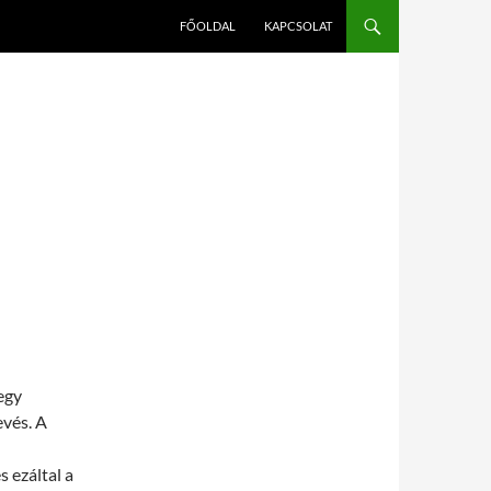
FŐOLDAL
KAPCSOLAT
egy
evés. A
 ezáltal a