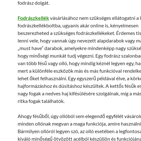
fodrász dolgát.
Fodrászkellék
vásárlásához nem szükséges ellátogatni a 
fodrászkellékboltba, ugyanis akár online is, kényelmesen
beszerezheted a szükséges fodrászkellékeket. Érdemes ti
lenni vele, hogy vannak úgy nevezett alapdarabok vagy 
„must have” darabok, amelyekre mindenképp nagy szükség
hogy minőségi munkát tudj végezni. Egy fodrász szalonba
van több fésű vagy olló, hogy mindig kéznél legyen egy, h
mert a különféle eszközök más és más funkcióval rendelk
lehet őket felhasználni. Egy egyszerű példával élve, a körk
hajformázáshoz és dúsításhoz készültek. A kettős fésűk e
nagy fogak a nedves haj kifésülésére szolgálnak, míg a má
ritka fogak találhatók.
Ahogy fésűből, úgy ollóból sem elegendő egyfélét vásároln
minden ollónak megvan a maga funkciója, amire használni 
Bármilyen ollóról legyen szó, az olló esetében a legfonto
kiváló minőségű ötvözött acélból készüljön és funkcióján