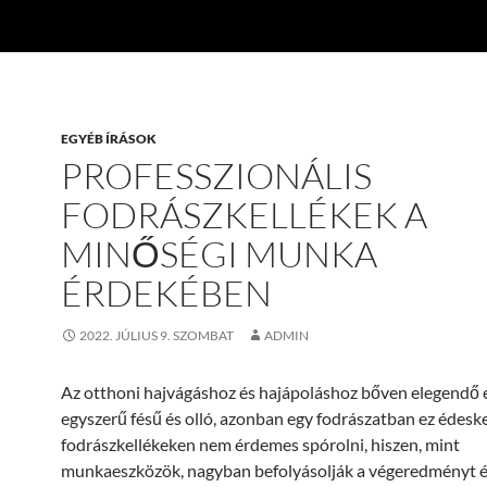
EGYÉB ÍRÁSOK
PROFESSZIONÁLIS
FODRÁSZKELLÉKEK A
MINŐSÉGI MUNKA
ÉRDEKÉBEN
2022. JÚLIUS 9. SZOMBAT
ADMIN
Az otthoni hajvágáshoz és hajápoláshoz bőven elegendő 
egyszerű fésű és olló, azonban egy fodrászatban ez édesk
fodrászkellékeken nem érdemes spórolni, hiszen, mint
munkaeszközök, nagyban befolyásolják a végeredményt és