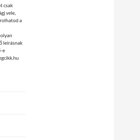
t csak
gj vele,
árolhatod a
 olyan
ő leírásnak
ő-e
egcikk.hu