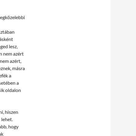
legközelebbi
sztában
másként
ed lesz,
n nem azért
anem azért,
eznek, másra
efék a
setében a
sik oldalon
i, hiszen
lehet.
sabb, hogy
ak