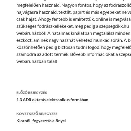
megfelelően használd. Nagyon fontos, hogy az fodrászolló
hajvágásra használd, textilt, papírt és más egyebeket ne vá
csak hajat. Ahogy fentebb is említettük, online is megvás
szükséges fodrászkellékeket, még pedig a szepsegcikk.hu
webáruházból! A hatalmas kínálatban megtalálsz minden
eszközt, aminek nagy hasznát veheted munkád során. A b
köszönhetően pedig biztosan tudni fogod, hogy megfelel
számodra az adott termék. Bővebb információkat a szeps
webáruházban talál!
Bejegyzés
ELŐZŐ BEJEGYZÉS
navigáció
1.3 ADR oktatás elektronikus formában
KÖVETKEZŐ BEJEGYZÉS
Klorofill fogyasztás előnyei