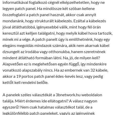
informatikával foglalkozó cégnél elképzelhetetlen, hogy ne
legyen patch panel. Ha mindössze két szóban kellene
összefoglalni a patch panel hasznát, akkor csak annyit
mondanánk, hogy strukturált kábelezés. Ezáltal a kábelezés
jóval átláthatóbbá, igényesebbé válik, mint hogy fél órán
keresztül azt kelljen találgatni, hogy melyik kábel hova tartozik,
minek mi a vége. A patch panelt úgy is említhetnénk, hogy egy
elegáns megoldás mindazok számára, akik nem akarnak kábel
dzsungelt az irodába vagy otthonukba, hanem szeretnének
mindent átlátható formában látni. Na, jó, de milyen kell?
Alapvetően ez is meglehetősen egyén függő, így mindenkire
vonatkozó alapszabály nincs. Ha az embernek van 32 kábele,
akkor a 19 portos patch panel édes-kevés lesz, vagy pedig
kettőt kell rendelni belőle.
A panelek széles választékát a 3bnetwork.hu weboldalon
találja. Miért érdemes ide ellátogatni? A válasz nagyon
egyszerű! Nem csak hatalmas választékot talál, de a
legkülönfélébb patch paneleket, vagyis az igényeinek