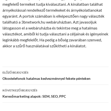
megfelelő terméket tudja kiválasztani. A kínálatban találhat
árnyékolással rendelkező termékeket és árnyékolatlanokat
egyaránt. A portok számában is elképesztően nagy választék
található a 3bnetwork.hu webáruházban. Azt javasoljuk
látogasson el a webáruházba és tekintse meg a hatalmas
választékot, amiből ki tudja választani a céljainak és igényeinek
leginkább megfelelőt. Ha pedig a bőség zavarában szenved,
akkor a szűrő használatával szűkítheti a kínálatot.
Bejegyzés
ELŐZŐ BEJEGYZÉS
navigáció
Okostelefonok hatalmas kedvezménnyel fekete pénteken
KÖVETKEZŐ BEJEGYZÉS
Keresőmarketing alapok: SEM, SEO, PPC