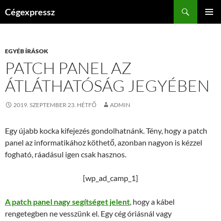
Kilépés
Keresés
Cégexpressz
a
ELSŐDL
tartalomba
MENÜ
EGYÉB ÍRÁSOK
PATCH PANEL AZ
ÁTLÁTHATÓSÁG JEGYÉBEN
2019. SZEPTEMBER 23. HÉTFŐ
ADMIN
Egy újabb kocka kifejezés gondolhatnánk. Tény, hogy a patch
panel az informatikához köthető, azonban nagyon is kézzel
fogható, ráadásul igen csak hasznos.
[wp_ad_camp_1]
A patch panel nagy segítséget jelent
, hogy a kábel
rengetegben ne vesszünk el. Egy cég óriásnál vagy