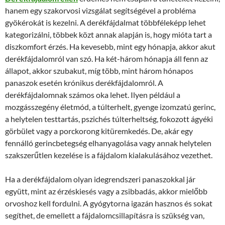
hanem egy szakorvosi vizsgálat segítségével a probléma
gyökérokát is kezelni. A derékfájdalmat többféleképp lehet
kategorizálni, többek közt annak alapján is, hogy mióta tart a
diszkomfort érzés. Ha kevesebb, mint egy hónapja, akkor akut
derékfájdalomról van szó. Ha két-három hónapja áll fenn az
állapot, akkor szubakut, míg több, mint három hónapos
panaszok esetén krónikus derékfájdalomról. A
derékfájdalomnak számos oka lehet. Ilyen például a
mozgásszegény életmód, a túlterhelt, gyenge izomzatú gerinc,
a helytelen testtartás, pszichés túlterheltség, fokozott ágyéki
görbület vagy a porckorong kitüremkedés. De, akár egy
fennálló gerincbetegség elhanyagolása vagy annak helytelen
szakszerűtlen kezelése is a fájdalom kialakulásához vezethet.
Ha a derékfájdalom olyan idegrendszeri panaszokkal jár
együtt, mint az érzéskiesés vagy a zsibbadás, akkor mielőbb
orvoshoz kell fordulni. A gyógytorna igazán hasznos és sokat
segíthet, de emellett a fájdalomcsillapításra is szükség van,