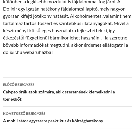
különben a legkisebb mozdulat is fájdalommal fog járni. A
Dolixir egy igazán hatékony fájdalomcsillapító, mely nagyon
gyorsan kifejti jótékony hatását. Alkoholmentes, valamint nem
tartalmaz tartósítószert és szintetikus illatanyagokat. Mivel a
készítményt külsőleges használatra fejlesztették ki, így
étkezéstől függetlenül bármikor lehet használni. Ha szeretne
bővebb információkat megtudni, akkor érdemes ellátogatni a
dolixir.hu webáruházba!
Bejegyzés
ELŐZŐ BEJEGYZÉS
navigáció
Calypso órák azok számára, akik szeretnének kiemelkedni a
tömegből!
KÖVETKEZŐ BEJEGYZÉS
A mobil sátor egyszerre praktikus és költséghatékony