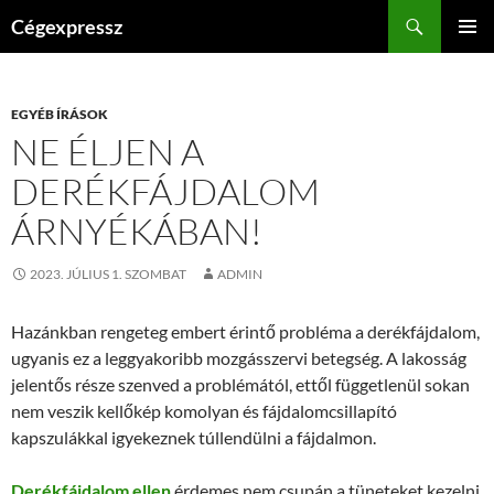
Kilépés
Keresés
Cégexpressz
a
ELSŐDL
tartalomba
MENÜ
EGYÉB ÍRÁSOK
NE ÉLJEN A
DERÉKFÁJDALOM
ÁRNYÉKÁBAN!
2023. JÚLIUS 1. SZOMBAT
ADMIN
Hazánkban rengeteg embert érintő probléma a derékfájdalom,
ugyanis ez a leggyakoribb mozgásszervi betegség. A lakosság
jelentős része szenved a problémától, ettől függetlenül sokan
nem veszik kellőkép komolyan és fájdalomcsillapító
kapszulákkal igyekeznek túllendülni a fájdalmon.
Derékfájdalom ellen
érdemes nem csupán a tüneteket kezelni,