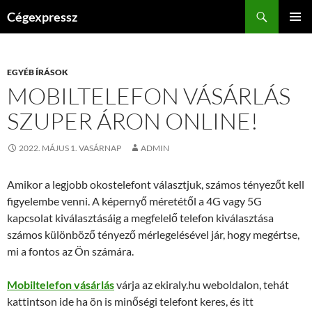
Kilépés
Keresés
Cégexpressz
a
ELSŐDL
tartalomba
MENÜ
EGYÉB ÍRÁSOK
MOBILTELEFON VÁSÁRLÁS
SZUPER ÁRON ONLINE!
2022. MÁJUS 1. VASÁRNAP
ADMIN
Amikor a legjobb okostelefont választjuk, számos tényezőt kell
figyelembe venni. A képernyő méretétől a 4G vagy 5G
kapcsolat kiválasztásáig a megfelelő telefon kiválasztása
számos különböző tényező mérlegelésével jár, hogy megértse,
mi a fontos az Ön számára.
Mobiltelefon vásárlás
várja az ekiraly.hu weboldalon, tehát
kattintson ide ha ön is minőségi telefont keres, és itt