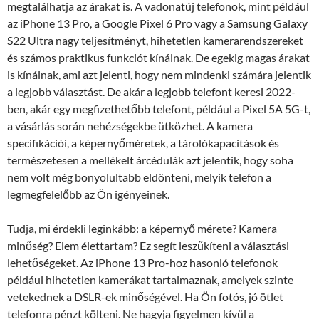
megtalálhatja az árakat is. A vadonatúj telefonok, mint például
az iPhone 13 Pro, a Google Pixel 6 Pro vagy a Samsung Galaxy
S22 Ultra nagy teljesítményt, hihetetlen kamerarendszereket
és számos praktikus funkciót kínálnak. De egekig magas árakat
is kínálnak, ami azt jelenti, hogy nem mindenki számára jelentik
a legjobb választást. De akár a legjobb telefont keresi 2022-
ben, akár egy megfizethetőbb telefont, például a Pixel 5A 5G-t,
a vásárlás során nehézségekbe ütközhet. A kamera
specifikációi, a képernyőméretek, a tárolókapacitások és
természetesen a mellékelt árcédulák azt jelentik, hogy soha
nem volt még bonyolultabb eldönteni, melyik telefon a
legmegfelelőbb az Ön igényeinek.
Tudja, mi érdekli leginkább: a képernyő mérete? Kamera
minőség? Elem élettartam? Ez segít leszűkíteni a választási
lehetőségeket. Az iPhone 13 Pro-hoz hasonló telefonok
például hihetetlen kamerákat tartalmaznak, amelyek szinte
vetekednek a DSLR-ek minőségével. Ha Ön fotós, jó ötlet
telefonra pénzt költeni. Ne hagyja figyelmen kívül a