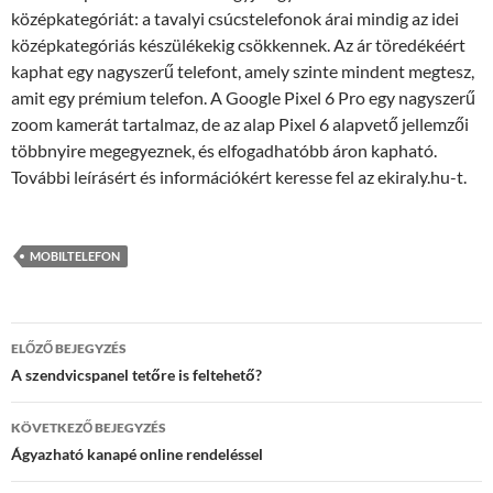
középkategóriát: a tavalyi csúcstelefonok árai mindig az idei
középkategóriás készülékekig csökkennek. Az ár töredékéért
kaphat egy nagyszerű telefont, amely szinte mindent megtesz,
amit egy prémium telefon. A Google Pixel 6 Pro egy nagyszerű
zoom kamerát tartalmaz, de az alap Pixel 6 alapvető jellemzői
többnyire megegyeznek, és elfogadhatóbb áron kapható.
További leírásért és információkért keresse fel az ekiraly.hu-t.
MOBILTELEFON
Bejegyzés
ELŐZŐ BEJEGYZÉS
navigáció
A szendvicspanel tetőre is feltehető?
KÖVETKEZŐ BEJEGYZÉS
Ágyazható kanapé online rendeléssel