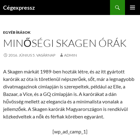
Kilépés
Keresés
Cégexpressz
a
ELSŐDL
tartalomba
MENÜ
EGYÉB ÍRÁSOK
MINŐSÉGI SKAGEN ÓRÁK
2016. JÚNIUS 5. VASÁRNAP
ADMIN
A Skagen márkát 1989-ben hozták létre, és az itt gyártott
karórák az óta is töretlenül népszerűek, sőt, már a legnagyobb
divatmagazinok címlapján is szerepeltek, például az Elle, a
Bazaar, a Vice, és a GQ címlapján is. A karórákat a dán
hűvösség mellett az elegancia és a minimalista vonalak a
jellemzőek. A Skagen karórák Magyarországon is rendkívül
közkedveltek a nők és férfiak körében egyaránt.
[wp_ad_camp_1]