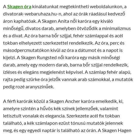
A
Skagen óra
kínálatunkat megtekintheti weboldalunkon, a
divatorak-webaruhaza.hu-n, ahol az órák ráadásul kedvező
áron kaphatóak. A Skagen Anita női karóra egy kiváló
minőségű, divatos darab, amelyben ötvöződik a minimalizmus
és a divat. Az óra barna bőr szíjjal, fehér számlappal és acél
tokban elhelyezett szerkezettel rendelkezik. Az óra, perc és
másodpercmutatókon kívül az óra a dátumot és a napot is
kijelzi. A Skagen Rungsted női karóra egy másik minőségi
darab, amely egy modern darab, barna bőr szíjjal rendelkezik,
ízléses és elegáns megjelenést képvisel. A számlap fehér alapú,
rajta pedig szürke óra jelzők vannak arab számokkal, a mutatók
pedig rozé aranyszínűek.
A férfi karórák közül a Skagen Ancher karóra emelkedik, ki,
amelyre szintén a hűvös kék színek jellemzőek, valamint
letisztult vonalak és elegancia. Szerkezete acél fix tokban
található, a kék számlapon ezüst tónusú mutatók jelennek
meg, és egy egyedi naptár is található az órán. A Skagen Hagen