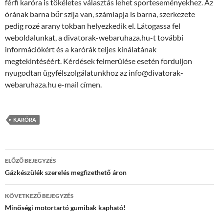
férfi karóra is tökéletes választás lehet sporteseményekhez. Az
órának barna bőr szíja van, számlapja is barna, szerkezete
pedig rozé arany tokban helyezkedik el. Látogassa fel
weboldalunkat, a divatorak-webaruhaza.hu-t további
információkért és a karórák teljes kínálatának
megtekintéséért. Kérdések felmerülése esetén forduljon
nyugodtan ügyfélszolgálatunkhoz az info@divatorak-
webaruhaza.hu e-mail címen.
KARÓRA
Bejegyzés
ELŐZŐ BEJEGYZÉS
navigáció
Gázkészülék szerelés megfizethető áron
KÖVETKEZŐ BEJEGYZÉS
Minőségi motortartó gumibak kapható!