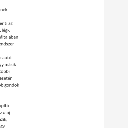
inek
enti az
 lég-,
 általában
rendszer
z autó
agy másik
többi
 esetén
abb gondok
apító
 olaj
zik,
agy