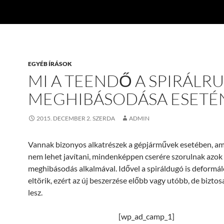
EGYÉB ÍRÁSOK
MI A TEENDŐ A SPIRÁLR
MEGHIBÁSODÁSA ESETÉ
2015. DECEMBER 2. SZERDA
ADMIN
Vannak bizonyos alkatrészek a gépjárművek esetében, a
nem lehet javítani, mindenképpen cserére szorulnak azok
meghibásodás alkalmával. Idővel a spiráldugó is deformál
eltörik, ezért az új beszerzése előbb vagy utóbb, de biztos
lesz.
[wp_ad_camp_1]