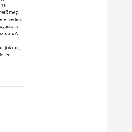
nnal
ehető meg,
ere mellett
fogástalan
ztetni. A
lhetjük meg
deljen