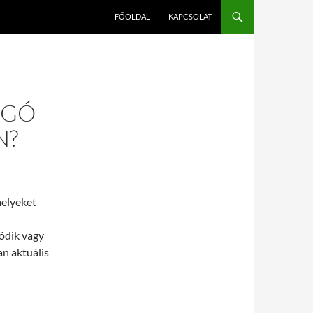
FŐOLDAL
KAPCSOLAT
UGÓ
N?
melyeket
ódik vagy
an aktuális