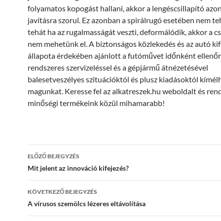
folyamatos kopogást hallani, akkor a lengéscsillapító azo
javításra szorul. Ez azonban a spirálrugó esetében nem t
tehát ha az rugalmasságát veszti, deformálódik, akkor a cs
nem mehetünk el. A biztonságos közlekedés és az autó ki
állapota érdekében ajánlott a futóművet időnként ellenőri
rendszeres szervizeléssel és a gépjármű átnézetésével
balesetveszélyes szituációktól és plusz kiadásoktól kímé
magunkat. Keresse fel az alkatreszek.hu weboldalt és ren
minőségi termékeink közül mihamarabb!
Bejegyzés
ELŐZŐ BEJEGYZÉS
navigáció
Mit jelent az innováció kifejezés?
KÖVETKEZŐ BEJEGYZÉS
A vírusos szemölcs lézeres eltávolítása