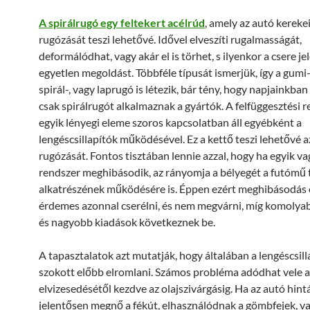
A spirálrugó egy feltekert acélrúd
, amely az autó kereke
rugózását teszi lehetővé. Idővel elveszíti rugalmasságát,
deformálódhat, vagy akár el is törhet, s ilyenkor a csere jel
egyetlen megoldást. Többféle típusát ismerjük, így a gumi-,
spirál-, vagy laprugó is létezik, bár tény, hogy napjainkban
csak spirálrugót alkalmaznak a gyártók. A felfüggesztési 
egyik lényegi eleme szoros kapcsolatban áll egyébként a
lengéscsillapítók működésével. Ez a kettő teszi lehetővé a
rugózását. Fontos tisztában lennie azzal, hogy ha egyik v
rendszer meghibásodik, az rányomja a bélyegét a futómű 
alkatrészének működésére is. Éppen ezért meghibásodás
érdemes azonnal cserélni, és nem megvárni, míg komoly
és nagyobb kiadások következnek be.
A tapasztalatok azt mutatják, hogy általában a lengéscsill
szokott előbb elromlani. Számos probléma adódhat vele az
elvizesedésétől kezdve az olajszivárgásig. Ha az autó hintá
jelentősen megnő a fékút, elhasználódnak a gömbfejek, v