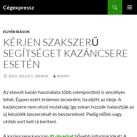
Kilépés
Keresés
Cégexpressz
a
ELSŐDL
tartalomba
MENÜ
EGYÉB ÍRÁSOK
KÉRJEN SZAKSZERŰ
SEGÍTSÉGET KAZÁNCSERE
ESETÉN
2023. JÚLIUS 5. SZERDA
ADMIN
Az elavult kazán használata több szempontból is veszélyes
lehet. Éppen ezért érdemes lecserélni, ha eljött az ideje. A
kazáncsere nem olcsó mulatság, így sokan húzzák-halasztják az
új készülék beszerzését és beszerelését. Pedig előbb vagy
utóbb sort kell rá keríteni.
A kazáncsere kapcsán
itt olvashat
bővebb információkat! A