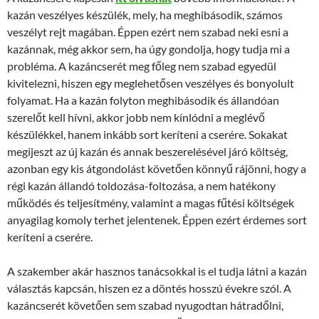
kazán veszélyes készülék, mely, ha meghibásodik, számos
veszélyt rejt magában. Éppen ezért nem szabad neki esni a
kazánnak, még akkor sem, ha úgy gondolja, hogy tudja mi a
probléma. A kazáncserét meg főleg nem szabad egyedül
kivitelezni, hiszen egy meglehetősen veszélyes és bonyolult
folyamat. Ha a kazán folyton meghibásodik és állandóan
szerelőt kell hívni, akkor jobb nem kínlódni a meglévő
készülékkel, hanem inkább sort keríteni a cserére. Sokakat
megijeszt az új kazán és annak beszerelésével járó költség,
azonban egy kis átgondolást követően könnyű rájönni, hogy a
régi kazán állandó toldozása-foltozása, a nem hatékony
működés és teljesítmény, valamint a magas fűtési költségek
anyagilag komoly terhet jelentenek. Éppen ezért érdemes sort
keríteni a cserére.
A szakember akár hasznos tanácsokkal is el tudja látni a kazán
választás kapcsán, hiszen ez a döntés hosszú évekre szól. A
kazáncserét követően sem szabad nyugodtan hátradőlni,