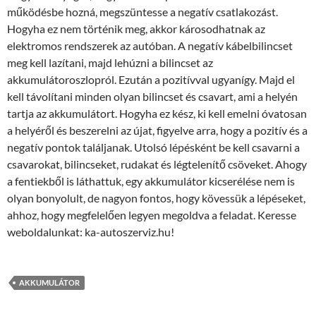
működésbe hozná, megszüntesse a negatív csatlakozást.
Hogyha ez nem történik meg, akkor károsodhatnak az
elektromos rendszerek az autóban. A negatív kábelbilincset
meg kell lazítani, majd lehúzni a bilincset az
akkumulátoroszlopról. Ezután a pozitívval ugyanígy. Majd el
kell távolítani minden olyan bilincset és csavart, ami a helyén
tartja az akkumulátort. Hogyha ez kész, ki kell emelni óvatosan
a helyéről és beszerelni az újat, figyelve arra, hogy a pozitív és a
negatív pontok találjanak. Utolsó lépésként be kell csavarni a
csavarokat, bilincseket, rudakat és légtelenítő csöveket. Ahogy
a fentiekből is láthattuk, egy akkumulátor kicserélése nem is
olyan bonyolult, de nagyon fontos, hogy kövessük a lépéseket,
ahhoz, hogy megfelelően legyen megoldva a feladat. Keresse
weboldalunkat: ka-autoszerviz.hu!
AKKUMULÁTOR