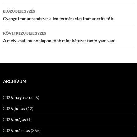
Bejegyzés
ELŐZŐ BEJEGYZÉS
navigáció
Gyenge immunrendszer ellen természetes immunerősítők
KÖVETKEZŐ BEJEGYZÉS
A melyiksuli.hu honlapon több mint kétezer tanfolyam van!
ARCHÍVUM
2026. augusztus
(6)
2026. július
(42)
2026. május
(1)
2026. március
(865)