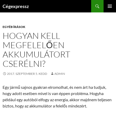
Kilépés
Keresés
Cégexpressz
a
ELSŐDL
tartalomba
MENÜ
EGYÉB ÍRÁSOK
HOGYAN KELL
MEGFELELŐEN
AKKUMULÁTORT
CSERÉLNI?
2017. SZEPTEMBER 5. KEDD
ADMIN
Egy jármű sajnos gyakran elromolhat, és nem árt ha tudjuk,
hogy adott esetben mivel is van éppen probléma. Hogyha
például egy autóból elfogy az energia, akkor majdnem teljesen
biztos, hogy az akkumulátor a felelős mindezért.