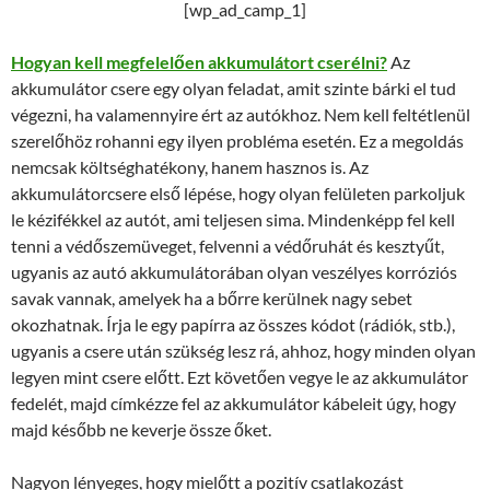
[wp_ad_camp_1]
Hogyan kell megfelelően akkumulátort cserélni?
Az
akkumulátor csere egy olyan feladat, amit szinte bárki el tud
végezni, ha valamennyire ért az autókhoz. Nem kell feltétlenül
szerelőhöz rohanni egy ilyen probléma esetén. Ez a megoldás
nemcsak költséghatékony, hanem hasznos is. Az
akkumulátorcsere első lépése, hogy olyan felületen parkoljuk
le kézifékkel az autót, ami teljesen sima. Mindenképp fel kell
tenni a védőszemüveget, felvenni a védőruhát és kesztyűt,
ugyanis az autó akkumulátorában olyan veszélyes korróziós
savak vannak, amelyek ha a bőrre kerülnek nagy sebet
okozhatnak. Írja le egy papírra az összes kódot (rádiók, stb.),
ugyanis a csere után szükség lesz rá, ahhoz, hogy minden olyan
legyen mint csere előtt. Ezt követően vegye le az akkumulátor
fedelét, majd címkézze fel az akkumulátor kábeleit úgy, hogy
majd később ne keverje össze őket.
Nagyon lényeges, hogy mielőtt a pozitív csatlakozást