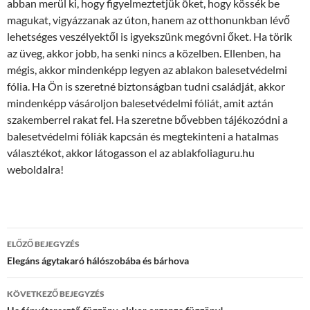
abban merül ki, hogy figyelmeztetjük őket, hogy kössék be
magukat, vigyázzanak az úton, hanem az otthonunkban lévő
lehetséges veszélyektől is igyekszünk megóvni őket. Ha törik
az üveg, akkor jobb, ha senki nincs a közelben. Ellenben, ha
mégis, akkor mindenképp legyen az ablakon balesetvédelmi
fólia. Ha Ön is szeretné biztonságban tudni családját, akkor
mindenképp vásároljon balesetvédelmi fóliát, amit aztán
szakemberrel rakat fel. Ha szeretne bővebben tájékozódni a
balesetvédelmi fóliák kapcsán és megtekinteni a hatalmas
választékot, akkor látogasson el az ablakfoliaguru.hu
weboldalra!
Bejegyzés
ELŐZŐ BEJEGYZÉS
navigáció
Elegáns ágytakaró hálószobába és bárhova
KÖVETKEZŐ BEJEGYZÉS