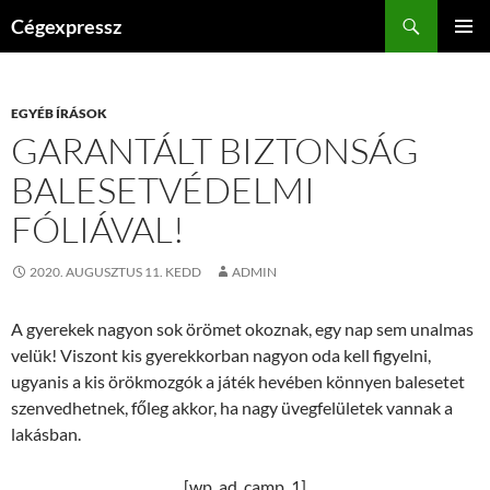
Kilépés
Keresés
Cégexpressz
a
ELSŐDL
tartalomba
MENÜ
EGYÉB ÍRÁSOK
GARANTÁLT BIZTONSÁG
BALESETVÉDELMI
FÓLIÁVAL!
2020. AUGUSZTUS 11. KEDD
ADMIN
A gyerekek nagyon sok örömet okoznak, egy nap sem unalmas
velük! Viszont kis gyerekkorban nagyon oda kell figyelni,
ugyanis a kis örökmozgók a játék hevében könnyen balesetet
szenvedhetnek, főleg akkor, ha nagy üvegfelületek vannak a
lakásban.
[wp_ad_camp_1]