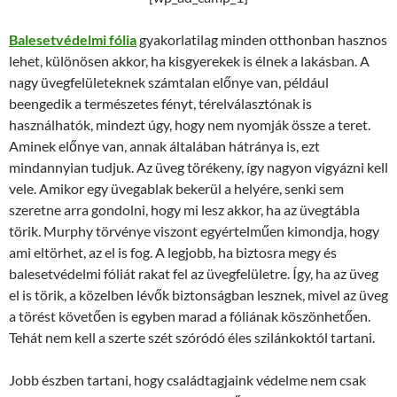
Balesetvédelmi fólia
gyakorlatilag minden otthonban hasznos
lehet, különösen akkor, ha kisgyerekek is élnek a lakásban. A
nagy üvegfelületeknek számtalan előnye van, például
beengedik a természetes fényt, térelválasztónak is
használhatók, mindezt úgy, hogy nem nyomják össze a teret.
Aminek előnye van, annak általában hátránya is, ezt
mindannyian tudjuk. Az üveg törékeny, így nagyon vigyázni kell
vele. Amikor egy üvegablak bekerül a helyére, senki sem
szeretne arra gondolni, hogy mi lesz akkor, ha az üvegtábla
törik. Murphy törvénye viszont egyértelműen kimondja, hogy
ami eltörhet, az el is fog. A legjobb, ha biztosra megy és
balesetvédelmi fóliát rakat fel az üvegfelületre. Így, ha az üveg
el is törik, a közelben lévők biztonságban lesznek, mivel az üveg
a törést követően is egyben marad a fóliának köszönhetően.
Tehát nem kell a szerte szét szóródó éles szilánkoktól tartani.
Jobb észben tartani, hogy családtagjaink védelme nem csak