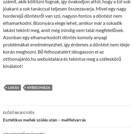
számít, akik költözni fognak, így óvakodjon attól, hogy a túl sok
jóakaró a sok tanáccsal teljesen összezavarja. Mivel egy nagy
horderejű döntésről van szó, nagyon fontos a döntést nem
elhamarkodni. Bizonyára elege lehet, amikor már a sokadik
lakást tekinti meg, amit még mindig nem talál megfelelőnek.
Azonban egy elhamarkodott döntés komoly anyagi
problémákat eredményezhet, így érdemes a döntést nem ideje
korán meghozni. Bő felhozatalért látogasson el az
otthonajánló.hu weboldalára és tekintse meg a széleskörű
kínálatot!
LAKÁS
NYÍREGYHÁZA
Bejegyzés
ELŐZŐ BEJEGYZÉS
navigáció
Esztétikus mellek szülés után – mellfelvarrás