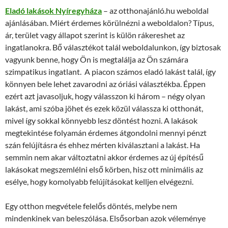
Eladó lakások Nyíregyháza
– az otthonajánló.hu weboldal
ajánlásában. Miért érdemes körülnézni a weboldalon? Típus,
ár, terület vagy állapot szerint is külön rákereshet az
ingatlanokra. Bő választékot talál weboldalunkon, így biztosak
vagyunk benne, hogy Ön is megtalálja az Ön számára
szimpatikus ingatlant. A piacon számos eladó lakást talál, így
könnyen bele lehet zavarodni az óriási választékba. Éppen
ezért azt javasoljuk, hogy válasszon ki három – négy olyan
lakást, ami szóba jöhet és ezek közül válassza ki otthonát,
mivel így sokkal könnyebb lesz döntést hozni. A lakások
megtekintése folyamán érdemes átgondolni mennyi pénzt
szán felújításra és ehhez mérten kiválasztani a lakást. Ha
semmin nem akar változtatni akkor érdemes az új építésű
lakásokat megszemlélni első körben, hisz ott minimális az
esélye, hogy komolyabb felújításokat kelljen elvégezni.
Egy otthon megvétele felelős döntés, melybe nem
mindenkinek van beleszólása. Elsősorban azok véleménye