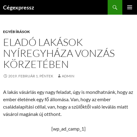
Kilépés
Keresés
Cégexpressz
a
ELSŐDL
tartalomba
MENÜ
EGYÉB ÍRÁSOK
ELADÓ LAKÁSOK
NYÍREGYHÁZA VONZÁS
KÖRZETÉBEN
2019. FEBRUÁR 1. PÉNTEK
ADMIN
A lakás vásárlás egy nagy feladat, úgy is mondhatnánk, hogy az
ember életének egy fő állomása. Van, hogy az ember
családalapítási céllal, van, hogy a szülőktől való leválás miatt
vásárol magának új otthont.
[wp_ad_camp_1]