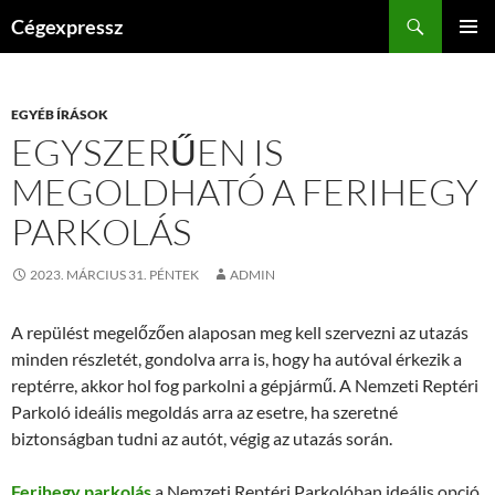
Kilépés
Keresés
Cégexpressz
a
ELSŐDL
tartalomba
MENÜ
EGYÉB ÍRÁSOK
EGYSZERŰEN IS
MEGOLDHATÓ A FERIHEGY
PARKOLÁS
2023. MÁRCIUS 31. PÉNTEK
ADMIN
A repülést megelőzően alaposan meg kell szervezni az utazás
minden részletét, gondolva arra is, hogy ha autóval érkezik a
reptérre, akkor hol fog parkolni a gépjármű. A Nemzeti Reptéri
Parkoló ideális megoldás arra az esetre, ha szeretné
biztonságban tudni az autót, végig az utazás során.
Ferihegy parkolás
a Nemzeti Reptéri Parkolóban ideális opció,