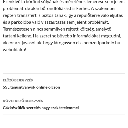
Ezenkívül a bőrönd súlyának és méretének lemérése sem jelent
problémát, de akár bőröndfóliázást is kérhet. A szakember
reptéri transzfert is biztosítanak, így a repülőtérre való eljutás
és a parkolóba való visszautazás sem jelent problémát.
Természetesen nincs semmilyen rejtett költség, amelytől
tartani kellene. Ha szeretne bővebb információkat megtudni,
akkor azt javasoljuk, hogy látogasson el a nemzetiparkolo.hu
weboldalra!
Bejegyzés
ELŐZŐ BEJEGYZÉS
navigáció
SSL tanúsítványok online olcsón
KÖVETKEZŐ BEJEGYZÉS
Gázkészülék szerelés nagy szakértelemmel