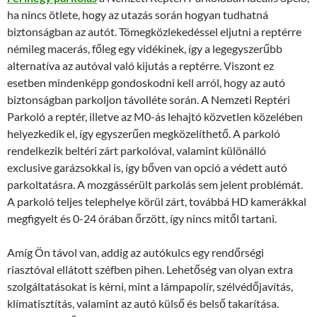
ha nincs ötlete, hogy az utazás során hogyan tudhatná
biztonságban az autót. Tömegközlekedéssel eljutni a reptérre
némileg macerás, főleg egy vidékinek, így a legegyszerűbb
alternatíva az autóval való kijutás a reptérre. Viszont ez
esetben mindenképp gondoskodni kell arról, hogy az autó
biztonságban parkoljon távolléte során. A Nemzeti Reptéri
Parkoló a reptér, illetve az M0-ás lehajtó közvetlen közelében
helyezkedik el, így egyszerűen megközelíthető. A parkoló
rendelkezik beltéri zárt parkolóval, valamint különálló
exclusive garázsokkal is, így bőven van opció a védett autó
parkoltatásra. A mozgássérült parkolás sem jelent problémát.
A parkoló teljes telephelye körül zárt, továbbá HD kamerákkal
megfigyelt és 0-24 órában őrzött, így nincs mitől tartani.
Amíg Ön távol van, addig az autókulcs egy rendőrségi
riasztóval ellátott széfben pihen. Lehetőség van olyan extra
szolgáltatásokat is kérni, mint a lámpapolír, szélvédőjavítás,
klímatisztítás, valamint az autó külső és belső takarítása.