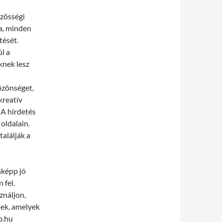
zösségi
a, minden
tését.
l a
knek lesz
l
özönséget,
kreatív
 A hirdetés
oldalain.
alálják a
nképp jó
 fel.
ználjon,
pek, amelyek
b.hu