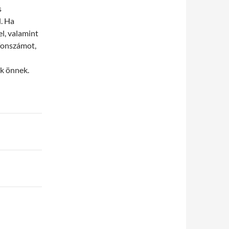
s
. Ha
el, valamint
efonszámot,
ak önnek.