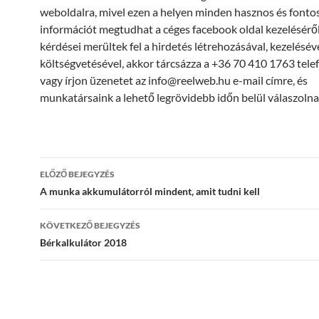
weboldalra, mivel ezen a helyen minden hasznos és fonto
információt megtudhat a céges facebook oldal kezeléséről
kérdései merültek fel a hirdetés létrehozásával, kezelésév
költségvetésével, akkor tárcsázza a +36 70 410 1763 tel
vagy írjon üzenetet az info@reelweb.hu e-mail címre, és
munkatársaink a lehető legrövidebb időn belül válaszoln
Bejegyzés
ELŐZŐ BEJEGYZÉS
navigáció
A munka akkumulátorról mindent, amit tudni kell
KÖVETKEZŐ BEJEGYZÉS
Bérkalkulátor 2018