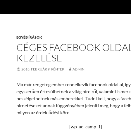
EGYÉB ÍRÁSOK
CÉGES FACEBOOK OLDA
KEZELÉSE
2018. FEBRUÁR 9. PÉNTEK
ADMIN
Ma már rengeteg ember rendelkezik facebook oldallal, íg
egyszerűen értesülhetnek a világ híreiről, valamint ismer
beszélgethetnek más emberekkel. Tudni kell, hogy a face
hirdetéseket annak függvényében jeleníti meg, hogy a fe
milyen az érdeklődési köre.
[wp_ad_camp_1]