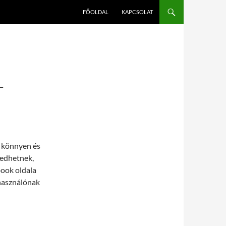
FŐOLDAL
KAPCSOLAT
L
y könnyen és
kedhetnek,
book oldala
lhasználónak