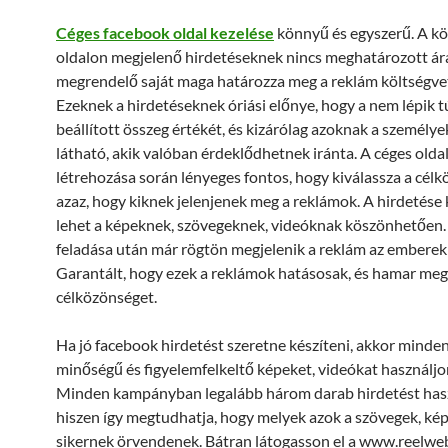
Céges facebook oldal kezelése
könnyű és egyszerű. A kö
oldalon megjelenő hirdetéseknek nincs meghatározott ár
megrendelő saját maga határozza meg a reklám költségve
Ezeknek a hirdetéseknek óriási előnye, hogy a nem lépik tú
beállított összeg értékét, és kizárólag azoknak a személye
látható, akik valóban érdeklődhetnek iránta. A céges olda
létrehozása során lényeges fontos, hogy kiválassza a célk
azaz, hogy kiknek jelenjenek meg a reklámok. A hirdetése 
lehet a képeknek, szövegeknek, videóknak köszönhetően.
feladása után már rögtön megjelenik a reklám az emberek 
Garantált, hogy ezek a reklámok hatásosak, és hamar megt
célközönséget.
Ha jó facebook hirdetést szeretne készíteni, akkor minde
minőségű és figyelemfelkeltő képeket, videókat használjon
Minden kampányban legalább három darab hirdetést has
hiszen így megtudhatja, hogy melyek azok a szövegek, ké
sikernek örvendenek. Bátran látogasson el a www.reelwe