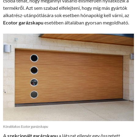
csoda tehát, hogy megannyi vásárló elismerően nyilatkozik a
termékről. Azt sem szabad elfelejteni, hogy míg más gyártók
alkatrész-utánpótlására sok esetben hónapokig kell várni, az
Ecotor garázskapu
esetében általában gyorsan megoldható.
Körablakos Ecotor garázskapu
A
szekcionált garázskapu
a látszat ellenér egy összetett