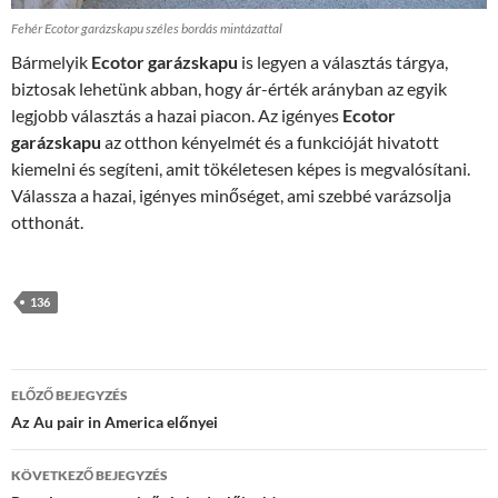
Fehér Ecotor garázskapu széles bordás mintázattal
Bármelyik
Ecotor garázskapu
is legyen a választás tárgya,
biztosak lehetünk abban, hogy ár-érték arányban az egyik
legjobb választás a hazai piacon. Az igényes
Ecotor
garázskapu
az otthon kényelmét és a funkcióját hivatott
kiemelni és segíteni, amit tökéletesen képes is megvalósítani.
Válassza a hazai, igényes minőséget, ami szebbé varázsolja
otthonát.
136
Bejegyzés
ELŐZŐ BEJEGYZÉS
navigáció
Az Au pair in America előnyei
KÖVETKEZŐ BEJEGYZÉS