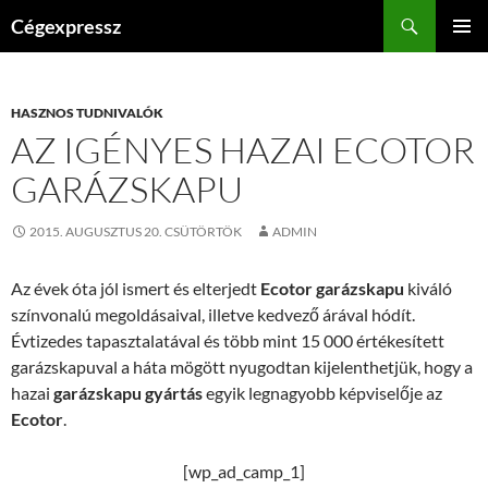
Kilépés
Keresés
Cégexpressz
a
ELSŐDL
tartalomba
MENÜ
HASZNOS TUDNIVALÓK
AZ IGÉNYES HAZAI ECOTOR
GARÁZSKAPU
2015. AUGUSZTUS 20. CSÜTÖRTÖK
ADMIN
Az évek óta jól ismert és elterjedt
Ecotor garázskapu
kiváló
színvonalú megoldásaival, illetve kedvező árával hódít.
Évtizedes tapasztalatával és több mint 15 000 értékesített
garázskapuval a háta mögött nyugodtan kijelenthetjük, hogy a
hazai
garázskapu gyártás
egyik legnagyobb képviselője az
Ecotor
.
[wp_ad_camp_1]