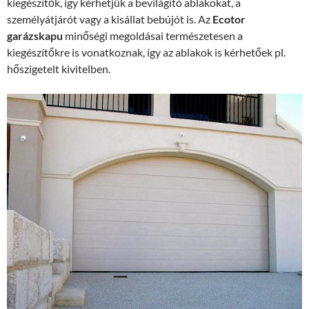
kiegészítők, így kérhetjük a bevilágító ablakokat, a
személyátjárót vagy a kisállat bebújót is. Az
Ecotor
garázskapu
minőségi megoldásai természetesen a
kiegészítőkre is vonatkoznak, így az ablakok is kérhetőek pl.
hőszigetelt kivitelben.