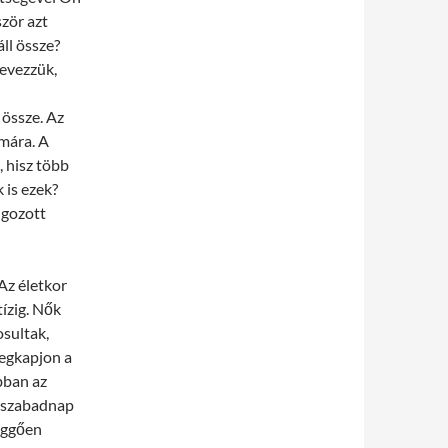
zör azt
ll össze?
evezzük,
össze. Az
mára. A
 hisz több
 is ezek?
lgozott
Az életkor
ízig. Nők
sultak,
megkapjon a
bban az
ótszabadnap
függően