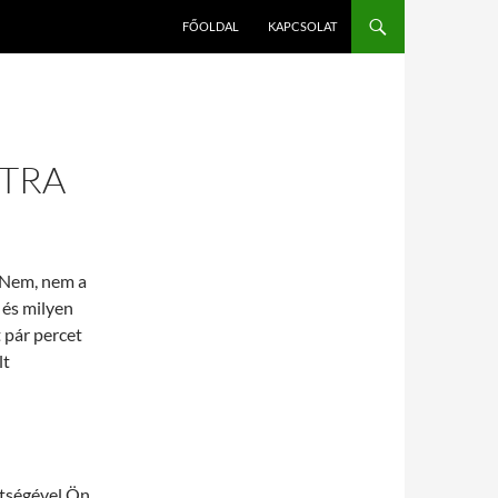
FŐOLDAL
KAPCSOLAT
STRA
? Nem, nem a
 és milyen
 pár percet
lt
ítségével Ön