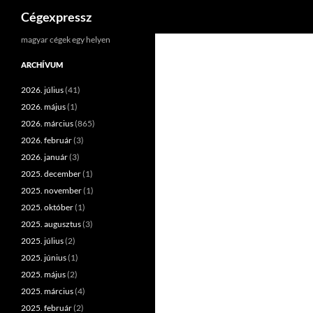
Keresés
Cégexpressz
Kilépés
magyar cégek egy helyen
a
ARCHÍVUM
tartalomba
2026. július
(41)
2026. május
(1)
2026. március
(865)
2026. február
(3)
2026. január
(3)
2025. december
(1)
2025. november
(1)
2025. október
(1)
2025. augusztus
(3)
2025. július
(2)
2025. június
(1)
2025. május
(2)
2025. március
(4)
2025. február
(2)