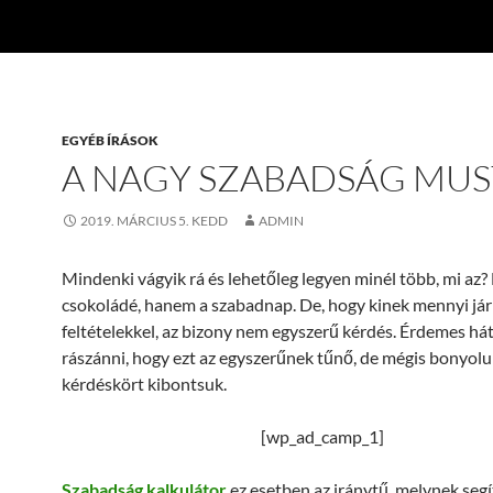
EGYÉB ÍRÁSOK
A NAGY SZABADSÁG MU
2019. MÁRCIUS 5. KEDD
ADMIN
Mindenki vágyik rá és lehetőleg legyen minél több, mi az
csokoládé, hanem a szabadnap. De, hogy kinek mennyi jár
feltételekkel, az bizony nem egyszerű kérdés. Érdemes hát
rászánni, hogy ezt az egyszerűnek tűnő, de mégis bonyolu
kérdéskört kibontsuk.
[wp_ad_camp_1]
Szabadság kalkulátor
ez esetben az iránytű, melynek seg