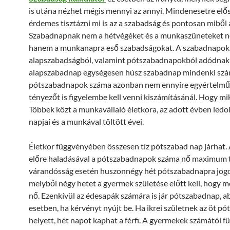
is utána nézhet mégis mennyi az annyi. Mindenesetre elős
érdemes tisztázni mi is az a szabadság és pontosan miből á
Szabadnapnak nem a hétvégéket és a munkaszüneteket n
hanem a munkanapra eső szabadságokat. A szabadnapok
alapszabadságból, valamint pótszabadnapokból adódnak 
alapszabadnap egységesen húsz szabadnap mindenki szá
pótszabadnapok száma azonban nem ennyire egyértelmű,
tényezőt is figyelembe kell venni kiszámításánál. Hogy mik
Többek közt a munkavállaló életkora, az adott évben ledo
napjai és a munkával töltött évei.
Életkor függvényében összesen tíz pótszabad nap járhat. 
előre haladásával a pótszabadnapok száma nő maximum t
várandósság esetén huszonnégy hét pótszabadnapra jogo
melyből négy hetet a gyermek születése előtt kell, hogy 
nő. Ezenkívül az édesapák számára is jár pótszabadnap, a
esetben, ha kérvényt nyújt be. Ha ikrei születnek az öt p
helyett, hét napot kaphat a férfi. A gyermekek számától 