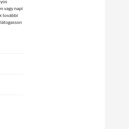
nyos
én vagy napi
k további
 látogasson