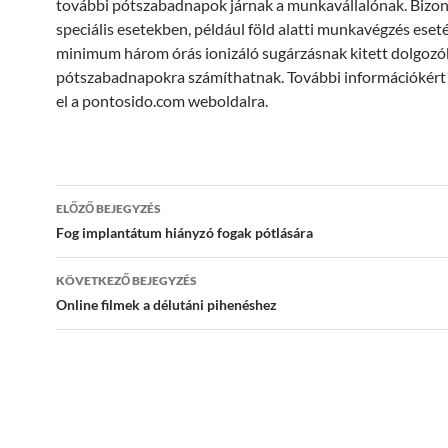
további pótszabadnapok járnak a munkavállalónak. Bizo
speciális esetekben, például föld alatti munkavégzés eset
minimum három órás ionizáló sugárzásnak kitett dolgozó
pótszabadnapokra számíthatnak. További információkért
el a pontosido.com weboldalra.
Bejegyzés
ELŐZŐ BEJEGYZÉS
navigáció
Fog implantátum hiányzó fogak pótlására
KÖVETKEZŐ BEJEGYZÉS
Online filmek a délutáni pihenéshez