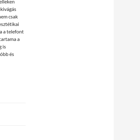
elleken
akivágás
 nem csak
sztétikai
a a telefont
ttartama a
 is
sóbb és