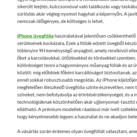
sikerült leejtés, kulccsomóval való találkozás vagy táská
súrlódás akár végleg nyomot hagyhat a képernyőn. A javí
nemcsak időigényes, de költséges is lehet.
iPhone üvegfólia
használatával jelentősen csökkenthető a
sérülésének kockázata. Ezek a fóliák edzett üvegből készü
többnyire 9H keménységű anyagból, amely rendkívül ellen
őket a karcolásokkal, ütődésekkel és törésekkel szemben.
különbséget tenni a hagyományos műanyag fóliák és az ü
között: míg előbbiek főként karcállóságot biztosítanak, az
ennél sokkal robusztusabb megoldás. Az iPhone kijelzőjé
megfelelően illeszkedő üvegfólia szinte észrevétlen, nem t
színeket, nem befolyásolja az érintésérzékenységet, és a 
technológiáknak köszönhetően akár ujjlenyomat-taszító r
ellátható. A prémium modellek ráadásul már ívelt szélekke
hogy kényelmesebb legyen a használat és ne akadjon bel
A vásárlás során érdemes olyan üvegfóliát választani, am