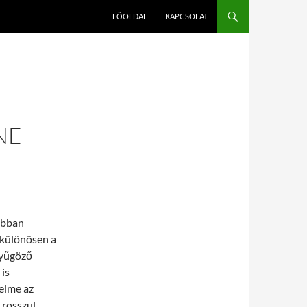
FŐOLDAL
KAPCSOLAT
NE
abban
– különösen a
nyűgöző
 is
elme az
 rosszul