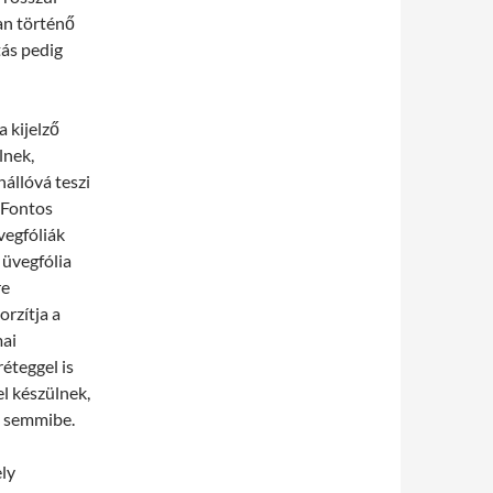
ban történő
tás pedig
 kijelző
lnek,
állóvá teszi
 Fontos
vegfóliák
 üvegfólia
re
orzítja a
mai
éteggel is
l készülnek,
e semmibe.
ely