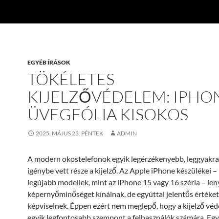
EGYÉB ÍRÁSOK
TÖKÉLETES
KIJELZŐVÉDELEM: IPHO
ÜVEGFÓLIA KISOKOS
2025. MÁJUS 23. PÉNTEK
ADMIN
A modern okostelefonok egyik legérzékenyebb, leggyakr
igénybe vett része a kijelző. Az Apple iPhone készülékei 
legújabb modellek, mint az iPhone 15 vagy 16 széria – le
képernyőminőséget kínálnak, de egyúttal jelentős értéket
képviselnek. Éppen ezért nem meglepő, hogy a kijelző véd
egyik legfontosabb szempont a felhasználók számára. Egy