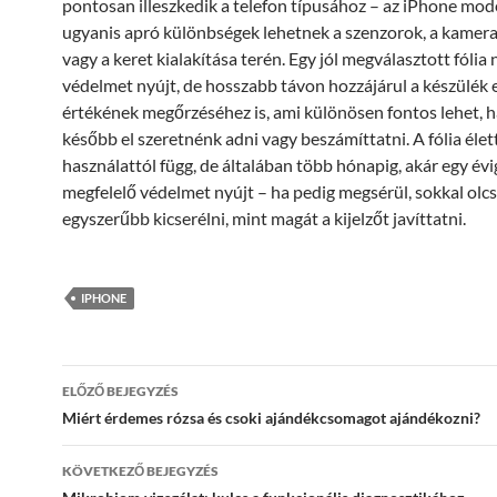
pontosan illeszkedik a telefon típusához – az iPhone mod
ugyanis apró különbségek lehetnek a szenzorok, a kamer
vagy a keret kialakítása terén. Egy jól megválasztott fólia
védelmet nyújt, de hosszabb távon hozzájárul a készülék e
értékének megőrzéséhez is, ami különösen fontos lehet, h
később el szeretnénk adni vagy beszámíttatni. A fólia éle
használattól függ, de általában több hónapig, akár egy évig
megfelelő védelmet nyújt – ha pedig megsérül, sokkal olc
egyszerűbb kicserélni, mint magát a kijelzőt javíttatni.
IPHONE
Bejegyzés
ELŐZŐ BEJEGYZÉS
navigáció
Miért érdemes rózsa és csoki ajándékcsomagot ajándékozni?
KÖVETKEZŐ BEJEGYZÉS